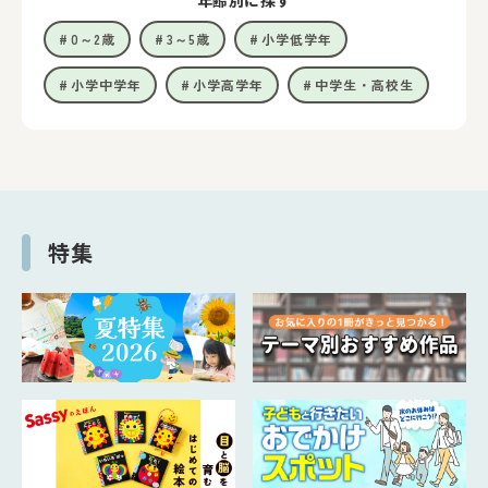
0～2歳
3～5歳
小学低学年
小学中学年
小学高学年
中学生・高校生
特集