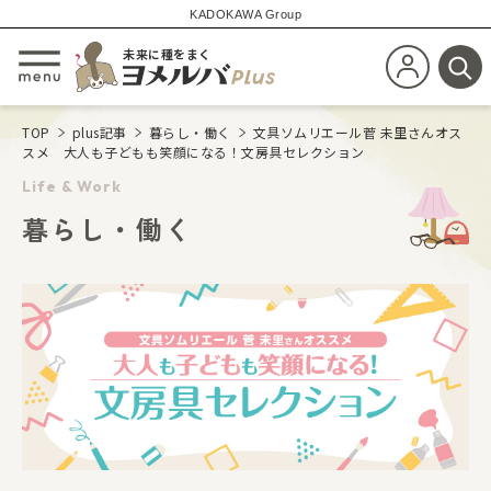
KADOKAWA Group
未来に種をまく
新規会員登
メニューを開閉する
検
TOP
plus記事
暮らし・働く
文具ソムリエール菅 未里さんオス
スメ 大人も子どもも笑顔になる！文房具セレクション
Life & Work
暮らし・働く