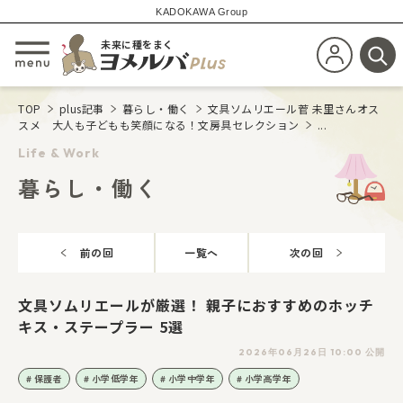
KADOKAWA Group
未来に種をまく
新規会員登
メニューを開閉する
検
TOP
plus記事
暮らし・働く
文具ソムリエール菅 未里さんオス
スメ 大人も子どもも笑顔になる！文房具セレクション
...
Life & Work
暮らし・働く
前の回
一覧へ
次の回
文具ソムリエールが厳選！ 親子におすすめのホッチ
キス・ステープラー 5選
2026年06月26日 10:00 公開
保護者
小学低学年
小学中学年
小学高学年