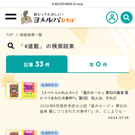
KADOKAWA Group
読むってたのしい！
新規会員登
メニューを開閉する
ヨメルバひろば
検
TOP
検索結果一覧
「
#連載
」
の
検索結果
33
0
記事
件
本
件
ものがたり
【スペシャルれんさい】『星のカービィ 夢幻の歯車 霧
につつまれた大事件!?』第5回 犯人は、だれだ
2026年8月発売予定の小説『星のカービィ 夢幻の
歯車 霧につつまれた大事件!?』が、どこよりも早
く読めちゃう、先行ためし読みスタート！大人気
2026.07.10
発売中の『星のカービィ 夢幻の歯車を探せ！』に
続く、飛行機乗りのカービィのお話だよ。いつも
のプププランドとはちがう、別の世界の物語の世
ものがたり