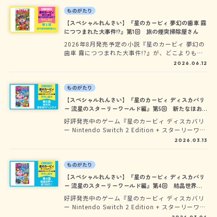
続く、飛行機乗りのカービィのお話だよ。いつも
のプププランドとはちがう、別の世界の物語の世
ものがたり
界へ飛びこもう！
【スペシャルれんさい】『星のカービィ 夢幻の歯車 霧
につつまれた大事件!?』第1回 旅の煙突掃除屋さん
2026年8月発売予定の小説『星のカービィ 夢幻の
歯車 霧につつまれた大事件!?』が、どこよりも早
く読めちゃう、先行ためし読みスタート！大人気
2026.06.12
発売中の『星のカービィ 夢幻の歯車を探せ！』に
続く、飛行機乗りのカービィのお話だよ。いつも
のプププランドとはちがう、別の世界の物語の世
ものがたり
界へ飛びこもう！
【スペシャルれんさい】『星のカービィ ディスカバリ
ー 流星のスターリーワールド編』第5回 新たなほお
ばりヘンケイ
好評発売中のゲーム『星のカービィ ディスカバリ
ー Nintendo Switch 2 Edition + スターリーワー
ルド』の小説版が、2026年3月11日、角川つばさ
2026.03.13
文庫『星のカービィ ディスカバリー 流星のスタ
ーリーワールド編』となって、ついに登場！平和
になった新世界に、またまた大事件!? 角川つば
ものがたり
さ文庫から発売中の『星のカービィ ディスカバ
【スペシャルれんさい】『星のカービィ ディスカバリ
リー 新世界へ走り出せ！編』『星のカービィ デ
ー 流星のスターリーワールド編』第4回 結晶世界へ
ィスカバリー 絶島の夢をうちくだけ！編』に続
走り出せ！
好評発売中のゲーム『星のカービィ ディスカバリ
く、カービィの新しい冒険が始まるよ!!
ー Nintendo Switch 2 Edition + スターリーワー
ルド』の小説版が、2026年3月11日、角川つばさ