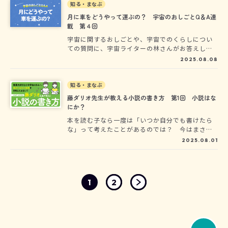
委員で、つばさ文庫の大人気シリーズ「絶体絶命
知る・まなぶ
ゲーム」の作者・藤ダリオ先生から、ヨメルバの
月に車をどうやって運ぶの？ 宇宙のおしごとQ＆A連
ために特別に、小説の書き方を教えてもらう連載
載 第４回
です！（全３回更新）
宇宙に関するおしごとや、宇宙でのくらしについ
ての質問に、宇宙ライターの林さんがお答えしま
す！この記事では、『未来が楽しみになる 宇宙の
2025.08.08
おしごと図鑑』（著：林公代）発売記念イベント
でよせられた質問と回答を、本の中身をお見せし
ながら紹介します。
知る・まなぶ
藤ダリオ先生が教える小説の書き方 第1回 小説はな
にか？
本を読む子なら一度は「いつか自分でも書けたら
な」って考えたことがあるのでは？ 今はまさに
夏休み。そして「角川つばさ文庫小説賞〈こども
2025.08.01
部門〉」の受付期間中！……でも、なにを書けば
いいかわからない？ そこで〈一般部門〉の選考
委員で、つばさ文庫の大人気シリーズ「絶体絶命
ゲーム」の作者・藤ダリオ先生から、ヨメルバの
1
2
ために特別に、小説の書き方を教えてもらう連載
です！（全３回更新）