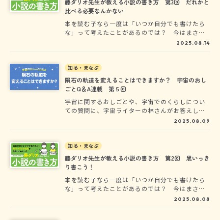
藤ダリオ先生が教える小説の書き方 第3回 だれかと
比べる必要なんかない
本を読む子なら一度は「いつか自分でも書けたら
な」って考えたことがあるのでは？ 今はまさに
夏休み。そして「角川つばさ文庫小説賞〈こども
2025.08.14
部門〉」の受付期間中！……でも、なにを書けば
いいかわからない？ そこで〈一般部門〉の選考
委員で、つばさ文庫の大人気シリーズ「絶体絶命
知る・まなぶ
ゲーム」の作者・藤ダリオ先生から、ヨメルバの
隕石の軌道を変えることはできますか？ 宇宙のおし
ために特別に、小説の書き方を教えてもらう連載
ごとQ＆A連載 第５回
です！（全３回更新）
宇宙に関するおしごとや、宇宙でのくらしについ
ての質問に、宇宙ライターの林さんがお答えしま
す！この記事では、『未来が楽しみになる 宇宙の
2025.08.09
おしごと図鑑』（著：林公代）発売記念イベント
でよせられた質問と回答を、本の中身をお見せし
ながら紹介します。
知る・まなぶ
藤ダリオ先生が教える小説の書き方 第2回 思いっき
り書こう！
本を読む子なら一度は「いつか自分でも書けたら
な」って考えたことがあるのでは？ 今はまさに
夏休み。そして「角川つばさ文庫小説賞〈こども
2025.08.08
部門〉」の受付期間中！……でも、なにを書けば
いいかわからない？ そこで〈一般部門〉の選考