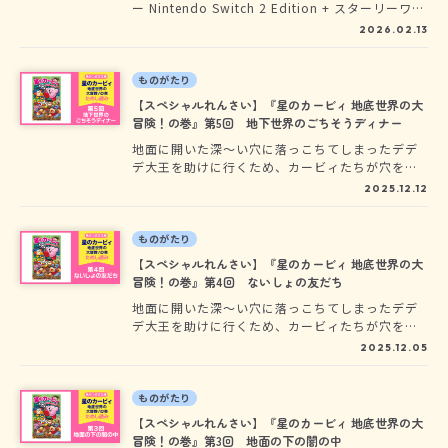
ー Nintendo Switch 2 Edition + スターリーワー
ルド』の小説版が、2026年3月11日、角川つばさ
2026.02.13
文庫『星のカービィ ディスカバリー 流星のスタ
ーリーワールド編』となって、ついに登場！平和
になった新世界に、またまた大事件!? 角川つば
ものがたり
さ文庫から発売中の『星のカービィ ディスカバ
【スペシャルれんさい】『星のカービィ 地底世界の大
リー 新世界へ走り出せ！編』『星のカービィ デ
冒険！の巻』第5回 地下世界のごちそうディナー
ィスカバリー 絶島の夢をうちくだけ！編』に続
地面に開いた深～い穴に落っこちてしまったデデ
く、カービィの新しい冒険が始まるよ!!
デ大王を助けに行くため、カービィたちが穴をお
りると、そこには、見たこともない地底世界が広
2025.12.12
がっていた!? 2025年12月10日発売予定の『星の
カービィ 地底世界の大冒険！の巻』でくりひろ
げられる、カービィたちの大冒険を、どこよりも
ものがたり
早く先行ためし読みできちゃうよ！
【スペシャルれんさい】『星のカービィ 地底世界の大
冒険！の巻』第4回 ないしょの友だち
地面に開いた深～い穴に落っこちてしまったデデ
デ大王を助けに行くため、カービィたちが穴をお
りると、そこには、見たこともない地底世界が広
2025.12.05
がっていた!? 2025年12月10日発売予定の『星の
カービィ 地底世界の大冒険！の巻』でくりひろ
げられる、カービィたちの大冒険を、どこよりも
ものがたり
早く先行ためし読みできちゃうよ！
【スペシャルれんさい】『星のカービィ 地底世界の大
冒険！の巻』第3回 地面の下の闇の中