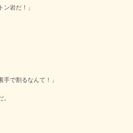
トン岩だ！」
素手で割るなんて！」
だ。