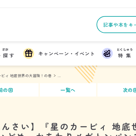
さが
とくしゅう
キャンペーン・イベント
を
探
す
特集
ービィ 地底世界の大冒険！の巻
...
前の回
一覧へ
次の
んさい】『星のカービィ 地底