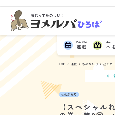
読むってたのしい！
ヨメルバひろば
れんさい
ほん
連載
本
TOP
連載
ものがたり
星のカ
ものがたり
【スペシャルれ