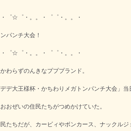
。・゜☆゜・。。・゜゜・。。・
トンパンチ大会！
。・゜☆゜・。。・゜゜・。。・
かわらずのんきなプププランド。
デデ大王様杯・かちわりメガトンパンチ大会」当
おおぜいの住民たちがつめかけていた。
民たちだが、カービィやボンカース、ナックルジ