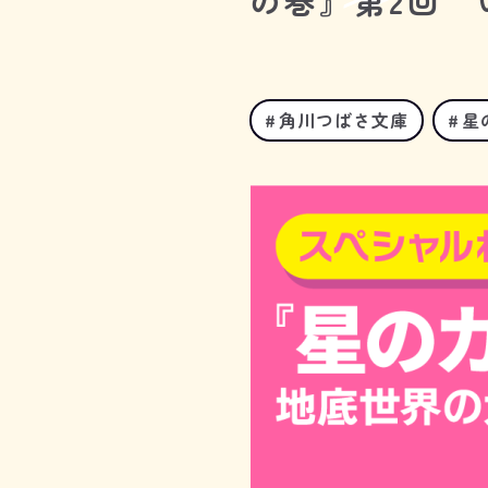
の巻』第2回
角川つばさ文庫
星