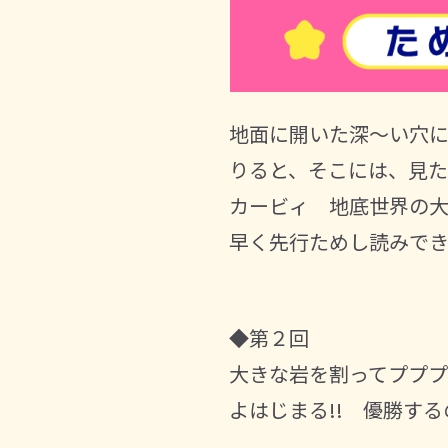
地面に開いた深～い穴
りると、そこには、見たこ
カービィ 地底世界の
早く先行ためし読みで
◆第２回
大きな岩を割ってププ
よはじまる!! 優勝する