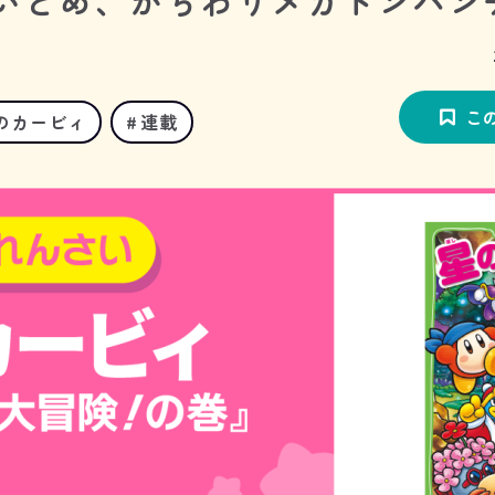
 いどめ、かちわりメガトンパン
こ
のカービィ
連載