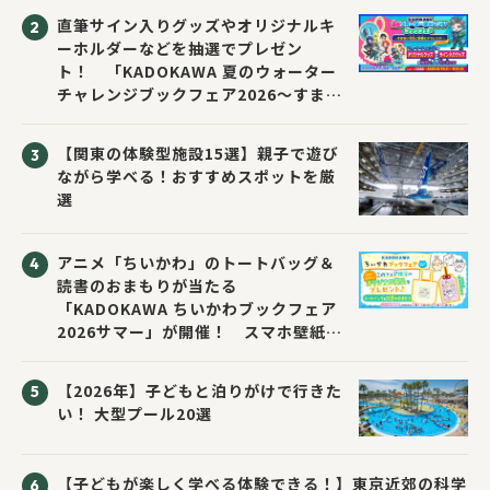
直筆サイン入りグッズやオリジナルキ
ーホルダーなどを抽選でプレゼン
ト！ 「KADOKAWA 夏のウォーター
チャレンジブックフェア2026～すまな
い先生と読書にチャレンジ！～」が開
催！
【関東の体験型施設15選】親子で遊び
ながら学べる！おすすめスポットを厳
選
アニメ「ちいかわ」のトートバッグ＆
読書のおまもりが当たる
「KADOKAWA ちいかわブックフェア
2026サマー」が開催！ スマホ壁紙は
応募者全員にプレゼント！
【2026年】子どもと泊りがけで行きた
い！ 大型プール20選
【子どもが楽しく学べる体験できる！】東京近郊の科学