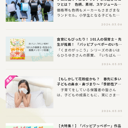
ツとは？ 色柄、素材、スケジュールな
どを大公開
価格帯も色柄もメーカーもさまざまな
ランドセル。小学生となる子どもたち
が喜んで使えるランドセル選びにはど
2024.03.06
んなことに気をつけたらよいのでしょ
うか？ランドセルの選び方の解説を、
ランドセルの販売を行っている「ラン
食育にもぴったり！ 101人の保育士・先
ドセルナビ」の代表、槙田美規さんに
生が推薦！ 『パッピプッペポーのいちご
教えてもらいました。
パーティー』
「くまのがっこう」シリーズのあいは
らひろゆきさんの原案、『いちばん し
あわせな おくりもの』でリブロ絵本大
2024.03.05
賞受賞の宮野聡子さんの文・絵による
『パッピプッペーポーのいちごパーテ
ィー』。こぐまの３きょうだいが力を
【もしかして花粉症かも？ 春先に多い
合わせて、いちごを育て、いちごケー
子どもの鼻水・鼻づまり〜「季節性アレ
キやパフェを作ります！ いちごの生
ルギー性鼻炎」】「小児科医ツカダ先生
子育てをしている保護者の皆さん
長の様子も描かれ、食育にもぴったり
に聞く 子どもの病気・ケガ＆ホームケ
は、子どもの成長ともに、実にさまざ
な絵本です。
ア」第12回
まな病気やケガがあることを実感して
いるのではないでしょうか。特に自分
で症状が伝えられない小さなお子さん
2024.03.05
は、急に症状が現れたり、症状が長引
いたりしたとき心配ですね。この連載
【大特集！】「パッピプッペポー」作品
では子どもの病気・ケガとホームケア