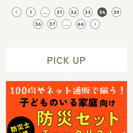
わいくて、おしゃれで、キラキラがい
っぱいの世界観が好きな子は必見です
1
...
31
32
33
34
35
♪
36
37
...
66
PICK UP