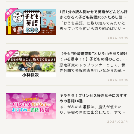
いたいところではありますが、集中力
のなさが日々の勉強に響いていま
1日1分の読み聞かせで英語がどんどん好
す・・・！そんな長男への、母なりの
きになる＜子ども英語366＞ためし読み
対処法のお話です。
②
「おうち英語」に取り組んでみたいと
思っていても何から取り組めばいいの
か…そんなみなさんにおすすめなのが1
2024.02.15
日1フレーズの読み聞かせ。ネイティブ
が普段使っている身近なフレーズを1日
1分読み聞かせることで、親子で英語習
【今も“恐竜研究者”という山を登り続け
慣が身につけられます。ぜひ声に出し
ている最中！！】子どもの頃のこと、教
て読んでみましょう！第2回は7月のテ
えてください！第7回「古生物学者・小
恐竜研究のトップランナーとして、世
ーマ「MANNERS」からご紹介します。
林快次」
界各国で発掘調査を行いながら恐竜の
研究を行っている北海道大学総合博物
2024.02.15
館教授の小林快次先生。カムイサウル
ス、ヤマトサウルス、パラリテリジノ
サウルスなど日本の恐竜を命名した
キラキラ！プリンセス好きな子におすす
り、恐竜に関するさまざまな本を執
めの書籍16選
筆・監修したりと、恐竜好きの子ども
あこがれのお姫様は、魔法が使えた
たちならば誰もが憧れる存在です。そ
り、秘密の冒険に出発したり、すてき
んな小林先生に子どもの頃の話などを
なドレスを作るために奮闘したり…い
聞いてみました。
2024.02.14
ろいろな物語の世界で生きています。
そんな、さまざまなお姫様のお話が楽
しめるおすすめの本を紹介します！か