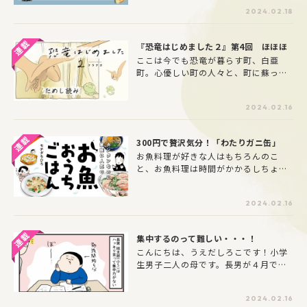
ね。しかし、その反面、「ひらがなが
法をお教えします！連載第3回は、本誌
2024.02.18
書けない」「カタカナが読めない」
の中から『やる気をアップさせる褒め
「一人で登下校できる？」など、入学
ることと「花丸」』をピックアップし
前ならではのお悩みを抱えている方も
ます。
『恐竜はじめました２』第4回 ほほほ
多いのではないでしょうか。お茶の水
ここは今でも恐竜が暮らす町、白亜
女子大学特任教授で、幼稚園教諭やこ
町。心優しい町の人々と、町に蘇った
ども園の園長なども務めてきた宮里暁
ちいさな恐竜たちが繰り広げるあたた
美先生に、お話を聞きました。
かいストーリー。２月２日にファン待
2024.02.16
望の単行本第二弾が発売になります。
300円で贅沢気分！「わたりガニ缶」
お魚料理が好きな人はもちろんのこ
と、お魚料理は時間がかかるしちょっ
と面倒、だけどもう少し健康的なメニ
ューを増やしたいと思っている人にお
2024.02.16
すすめです！ スーパーの鮮魚コーナー
活用術や簡単なのに美味しくてリピー
トしたくなる、モチダ家が実践する家
集中するのって難しい・・・！
族に人気のお魚レシピは必見です。
こんにちは、うえだしろこです！小学
生男子二人の母です。長男が４月で６
年生になります。受験を予定している
ので本格的に受験生となります。身を
2024.02.16
引き締めて勉強をしている・・・と言