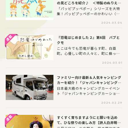
の見どころを紹介♪ ＜特製のぬりえ＆
について、現役小児科医として多くの
きせかえ＞がダウンロードできるよ！
症例を見ている塚田こども医院院長の
「パッピプッペポー」シリーズを大特
塚田次郎先生にわかりやすく教えても
集！パッピプッペポーのかわいい〈ぬ
らいます。 第12回の今月は、「季節
りえ＆きせかえ〉がダウンロー ドでき
性アレルギー性鼻炎」を取り上げま
2024.03.04
ます！
す。いわゆる鼻水や鼻づまりといっ
た、子どもの「鼻炎」の症状が気にな
『恐竜はじめました２』第6回 バブと
ることはありませんか？ 発熱したり
クモ
寒気がしたりといったカゼの症状がな
ここは今でも恐竜が暮らす町、白亜
いのに、やけに鼻をすすってばかりい
町。心優しい町の人々と、町に蘇った
る、鼻をかゆがる、いじりたがるのは
ちいさな恐竜たちが繰り広げるあたた
鼻炎が疑われます。特にアレルギー性
2024.03.01
かいストーリー。２月２日にファン待
の鼻炎の場合、アレルゲン（アレルギ
望の単行本第二弾が発売になります。
ーを引き起こす原因物質）がある限り
症状が続きます。中でも、季節性アレ
ファミリー向け最新＆人気キャンピング
ルギー性鼻炎は花粉によって引き起こ
カーを紹介！「ジャパンキャンピングカ
される「花粉症」の名でよく知られて
ーショー2024」
日本最大級のキャンピングカーイベン
いますが、大人だけでなく乳幼児時期
ト「ジャパンキャンピングカーショー2
からでも花粉症を発症するお子さんが
024」が、2月2日（金）～5日（月）
います。基本的な情報を知った上で、
2024.02.29
に開催。会場の幕張メッセには過去最
花粉の飛散が多くなる２〜４月は、お
高の出展台数382台が並び、4日間で計
子さんの鼻のようすをよく観察してみ
4万6,459人の来場者が訪れ、大盛況の
てください。
すくすく育ちますようにと願いを込め
うちに幕を閉じました。「ヨメルバ」
て、ひな祭りの楽しみ方【詩人白井明
は、新型車も数多くお披露目されたこ
大 子どもに教えたい！日本の風習】