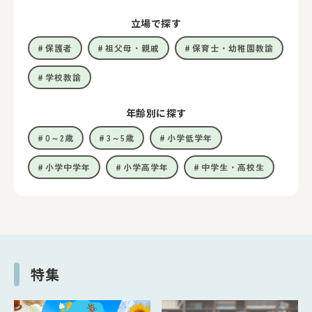
立場で探す
保護者
祖父母・親戚
保育士・幼稚園教諭
学校教諭
年齢別に探す
0～2歳
3～5歳
小学低学年
小学中学年
小学高学年
中学生・高校生
特集