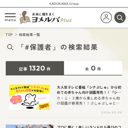
KADOKAWA Group
未来に種をまく
新規会員登
メニューを開閉する
検
TOP
検索結果一覧
「
#保護者
」
の
検索結果
1320
0
記事
件
本
件
大人気テレビ番組「シナぷしゅ」から初
めての赤ちゃん向け図鑑発売！！『シナ
ぷしゅはじめてずかん』
０・１・２歳から楽しめる赤ちゃん向
け図鑑が新発売！！ぷしゅぷしゅとい
っしょに世界を広げよう！！
2024.03.06
プロに聞く！楽しいランドセル選びのコ