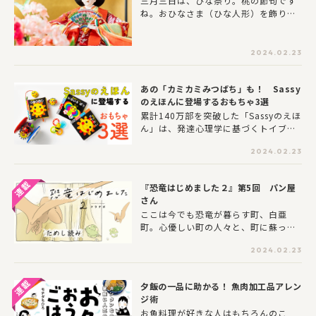
三月三日は、ひな祭り。桃の節句です
のイベントを取材。その中からファミ
ね。おひなさま（ひな人形）を飾り、
リー向けの推しキャンピングカー7台を
女の子の健やかな成長を願う日です。
紹介します。トラックなどの荷台に居
住スペースを架装した「キャブコン」
や、ハイエースといったバンに家具や
2024.02.23
ベッドなどを配した「バンコン」をは
じめ、いろんなタイプをまとめたの
あの「カミカミみつばち」も！ Sassy
で、憧れのキャンピングカーの“今”を
のえほんに登場するおもちゃ3選
のぞいてみてください！
累計140万部を突破した「Sassyのえほ
ん」は、発達心理学に基づくトイブラ
ンド・Sassyのメソッドを絵本作りに
2024.02.23
生かしたシリーズ。赤ちゃんがじっと
見つめる色、形、柄・・・そんなSass
yの特徴のみならず、なんと実際のおも
『恐竜はじめました２』第5回 パン屋
ちゃがイラストで登場しているのです
さん
♪大好きなおもちゃが絵本に登場する
ここは今でも恐竜が暮らす町、白亜
と、赤ちゃんは驚いて興味津々に。心
町。心優しい町の人々と、町に蘇った
と脳を刺激する効果もぐんとアップ！
ちいさな恐竜たちが繰り広げるあたた
2024.02.23
かいストーリー。２月２日にファン待
望の単行本第二弾が発売になります。
夕飯の一品に助かる！ 魚肉加工品アレン
ジ術
お魚料理が好きな人はもちろんのこ