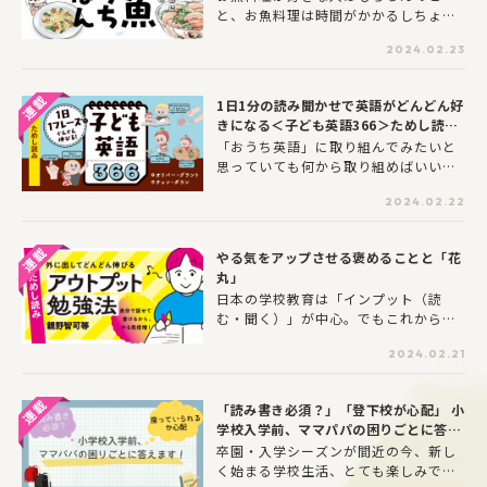
と、お魚料理は時間がかかるしちょっ
と面倒、だけどもう少し健康的なメニ
2024.02.23
ューを増やしたいと思っている人にお
すすめです！ スーパーの鮮魚コーナー
活用術や簡単なのに美味しくてリピー
1日1分の読み聞かせで英語がどんどん好
トしたくなる、モチダ家が実践する家
きになる＜子ども英語366＞ためし読み
族に人気のお魚レシピは必見です。
③
「おうち英語」に取り組んでみたいと
思っていても何から取り組めばいいの
か…そんなみなさんにおすすめなのが1
2024.02.22
日1フレーズの読み聞かせ。ネイティブ
が普段使っている身近なフレーズを1日
1分読み聞かせることで、親子で英語習
やる気をアップさせる褒めることと「花
慣が身につけられます。ぜひ声に出し
丸」
て読んでみましょう！第3回は1月のテ
日本の学校教育は「インプット（読
ーマ「LOVE」からご紹介します。
む・聞く）」が中心。でもこれからの
国際社会で生き抜くには「アウトプッ
2024.02.21
ト（話す・書く）」力が重要です。ア
ウトプット学習することで学習定着率
がぐっと高まります。とはいえ、何か
「読み書き必須？」「登下校が心配」 小
ら手を付けていいのか悩みものですよ
学校入学前、ママパパの困りごとに答え
ね。本記事では、『ドラゴン桜』の指
ます！
卒園・入学シーズンが間近の今、新し
南役としても知られる親野智可等先生
く始まる学校生活、とても楽しみです
が、家庭で取り組みやすい最新の学習