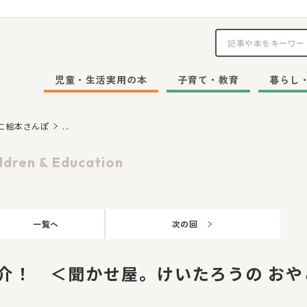
児童・生活実用の本
子育て・教育
暮らし
こ絵本さんぽ
...
ldren & Education
一覧へ
次の回
介！ ＜聞かせ屋。けいたろうの おや