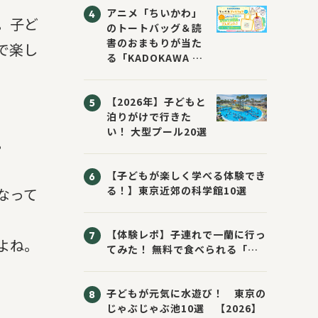
アニメ「ちいかわ」
。子ど
のトートバッグ＆読
書のおまもりが当た
で楽し
る「KADOKAWA ち
いかわブックフェア
2026サマー」が開
【2026年】子どもと
催！ スマホ壁紙は
泊りがけで行きた
応募者全員にプレゼ
い！ 大型プール20選
ント！
。
【子どもが楽しく学べる体験でき
る！】東京近郊の科学館10選
なって
【体験レポ】子連れで一蘭に行っ
よね。
てみた！ 無料で食べられる「お
子様ラーメン」の頼み方
子どもが元気に水遊び！ 東京の
じゃぶじゃぶ池10選 【2026】