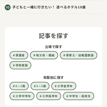
子どもと一緒に行きたい！ 遊べるホテル10選
記事を探す
立場で探す
保護者
祖父母・親戚
保育士・幼稚園教諭
学校教諭
年齢別に探す
0～2歳
3～5歳
小学低学年
小学中学年
小学高学年
中学生・高校生