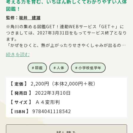
考える力を育む、いちばん新しくてわかりやすい人体
図鑑！
監修：
坂井 建雄
※角川の集める図鑑GET！連動WEBサービス「GET＋」に
つきましては、2027年3月31日をもってサービス終了となり
ます。
「かぜをひくと、熱が上がったりせきやくしゃみが出るのは
なぜ？」「しゃっくりはどうして起こるの？」、人間のから
続きを読む
だには不思議に思うことがたくさんあります。そんなからだ
のナゾを解き明かしながら、人体の奥深さを体感できる図鑑
図鑑
人体
小学校低学年
です。最新研究が反映され、新型コロナウイルスなどの最新
トピックも載っている"新しい"人体図鑑として楽しめます。
この図鑑では、臓器や細胞などを「部位」ではなく「役割」
【
】
2,200円（本体2,000円＋税）
定価
に着目して構成しているので、自分のからだにあるどんなも
【
】
2022年3月10日
発売日
のがどんな働きをしているのかが理解しやすくなっていま
す。
【
】
Ａ４変形判
サイズ
各章の章末には「人体の発見と医療の歴史」コラムが掲載さ
【
】
9784041118542
ISBN
れ、これまでどのように人のからだについて明らかになり、
医学が発展したかの世界史を学ぶこともできます。感染症の
流行の歴史も取り上げています。
『どっちが強い!?』シリーズの人気キャラ・ジェイクたちと