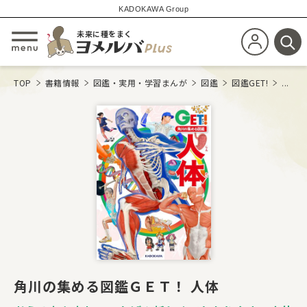
KADOKAWA Group
未来に種をまく
新規会員登
メニューを開閉する
検
TOP
書籍情報
図鑑・実用・学習まんが
図鑑
図鑑GET!
...
角川の集める図鑑ＧＥＴ！ 人体