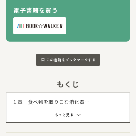
電子書籍を買う
この書籍をブックマークする
もくじ
もくじを
１章 食べ物を取りこむ消化器
２章 からだを動かす骨と筋肉
もっと見る
３章 酸素を運ぶ血液
４章 まわりの情報を得る感覚器
５章 考え、感じ、からだを動かす脳