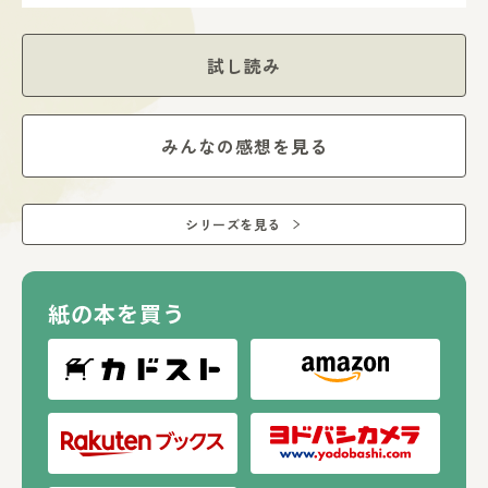
４コマ仕立てで展開します。
３『どっちが強い！？』の人気キャラクター、ジェイクたち
が登場！
試し読み
『どっちが強い！？』シリーズのジェイクたちとともに世界
を回り、博士が出題する「GET！ ミッション」に挑戦する
ことで、ナゾトキしながら危険生物について学べます。
みんなの感想を見る
この本を通して、危険生物がむやみに襲いかかってくるわけ
ではなく、生き物たちの生活をおびやかすことで、人間にと
って危険生物となることを知ってもらえたらと思っていま
す。
シリーズを見る
紙の本を買う