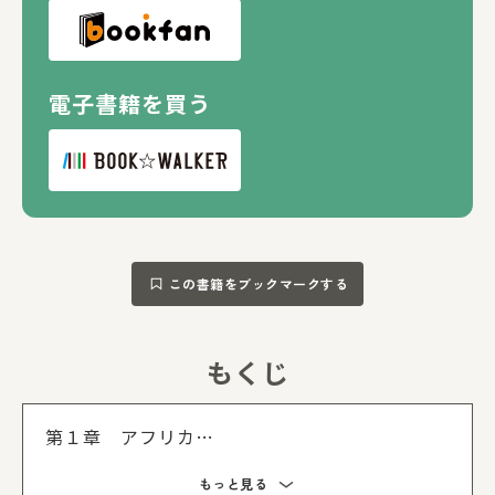
電子書籍を買う
この書籍をブックマークする
もくじ
もくじを
第１章 アフリカ
草原／森林／水辺／砂漠／アフリカ最強決定
もっと見る