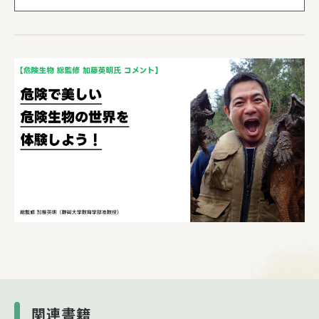
戦!! アフリカゾウVSカバ
第２章 ユーラシア
森林／草原／水辺／日本列島／ユーラシア最強
決定戦!! アムールトラVSヒグマ
第３章 東南アジア・インド
森林／草原／水辺／東南アジア・インド最強決
定戦!! キングコブラVSコモドオオトカゲ
第４章 オーストラリア・オセアニア
森林／草原／水辺／オーストラリア・オセアニ
ア最強決定戦!! ヒクイドリVSイリエワニ
第５章 中央・南アメリカ
森林／水辺／草原／中央・南アメリカ最強決定
戦!! オオアナコンダVSジャガー
第６章 北アメリカ
草原／森林／水辺／砂漠／寒冷地／北アメリカ
最強決定戦!! アメリカバイソンVSホッキョク
グマ
関連書籍