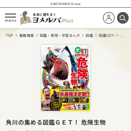
KADOKAWA Group
未来に種をまく
新規会員登
メニューを開閉する
検
TOP
書籍情報
図鑑・実用・学習まんが
図鑑
図鑑GET!
...
角川の集める図鑑ＧＥＴ！ 危険生物