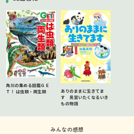
第７章 世界の海・南極大陸
世界の海／南極大陸／世界の海・南極大陸最強
決定戦!! ミナミゾウアザラシVSシャチ
角川の集める図鑑ＧＥ
ありのままに生きてま
Ｔ！ は虫類・両生類
す 見習いたくなるいき
もの物語
みんなの感想