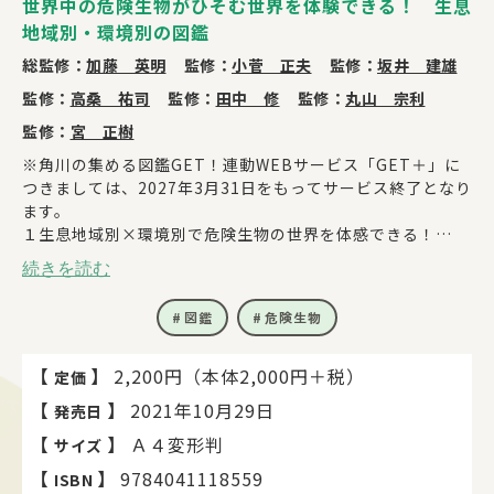
世界中の危険生物がひそむ世界を体験できる！ 生息
地域別・環境別の図鑑
総監修：
加藤 英明
監修：
小菅 正夫
監修：
坂井 建雄
監修：
高桑 祐司
監修：
田中 修
監修：
丸山 宗利
監修：
宮 正樹
※角川の集める図鑑GET！連動WEBサービス「GET＋」に
つきましては、2027年3月31日をもってサービス終了となり
ます。
１生息地域別×環境別で危険生物の世界を体感できる！
この図鑑では、危険生物を生息地域と環境別に紹介していま
続きを読む
す。危険生物のすむ環境が伝わる写真を厳選し、その生物の
危険ポイントが、一目でわかるつくりになっています。もし
図鑑
危険生物
危険生物に出会ってしまったらどうすればよいのか、対処法
や応急処置の仕方、本当にあった危険生物の事件を取り上げ
た「危険生物事件簿」も必見です。
【
】
2,200円（本体2,000円＋税）
定価
２迫力のある大判イラスト！
【
】
2021年10月29日
発売日
各章の最初は、大判イラストでその地域を代表する危険生物
が集まる地域をダイナミックに表現。各章の最後には、その
【
】
Ａ４変形判
サイズ
地域で最強と思われる危険生物同士が戦う、「最強決定
【
】
9784041118559
ISBN
戦！！」コラムが。各専門家監修のリアルな戦いの様子が、