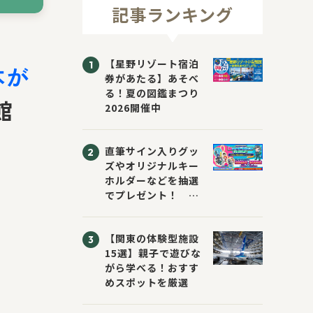
記事ランキング
【星野リゾート宿泊
本が
券があたる】あそべ
る！夏の図鑑まつり
館
2026開催中
直筆サイン入りグッ
ズやオリジナルキー
ホルダーなどを抽選
でプレゼント！
「KADOKAWA 夏の
ウォーターチャレン
【関東の体験型施設
ジブックフェア2026
15選】親子で遊びな
～すまない先生と読
がら学べる！おすす
書にチャレンジ！
めスポットを厳選
～」が開催！