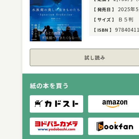
2025年
【
発売日
】
Ｂ５判
【
サイズ
】
9784041
【
ISBN
】
試し読み
紙の本を買う