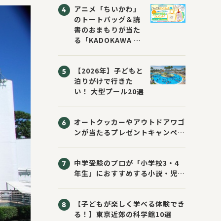
アニメ「ちいかわ」
のトートバッグ＆読
書のおまもりが当た
る「KADOKAWA ち
いかわブックフェア
2026サマー」が開
【2026年】子どもと
催！ スマホ壁紙は
泊りがけで行きた
応募者全員にプレゼ
い！ 大型プール20選
ント！
オートクッカーやアウトドアワゴ
ンが当たるプレゼントキャンペー
ン！ Sassyのえほん10周年大
感謝祭！
中学受験のプロが「小学校3・4
年生」におすすめする小説・児童
書10選
【子どもが楽しく学べる体験でき
る！】東京近郊の科学館10選