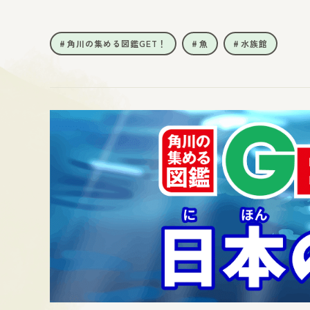
角川の集める図鑑GET！
魚
水族館