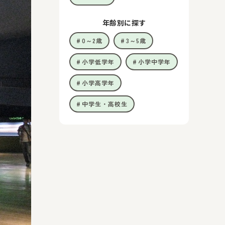
年齢別に探す
0～2歳
3～5歳
小学低学年
小学中学年
小学高学年
中学生・高校生