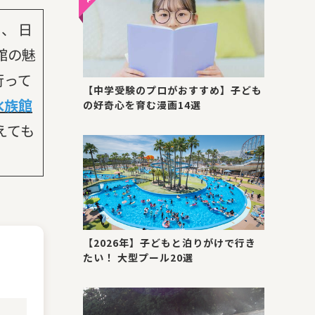
、 日
館の魅
行って
【中学受験のプロがおすすめ】子ども
水族館
の好奇心を育む漫画14選
えても
【2026年】子どもと泊りがけで行き
たい！ 大型プール20選