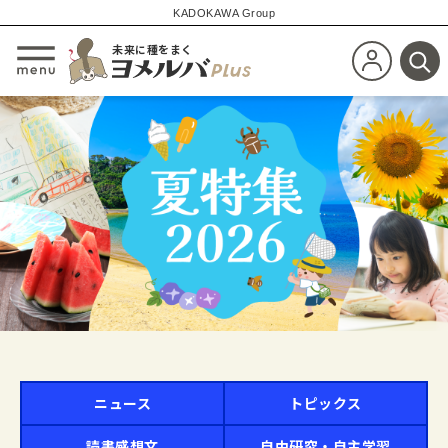
KADOKAWA Group
未来に種をまく
新規会員登
メニューを開閉する
検
ニュース
トピックス
読書感想文
自由研究・自主学習