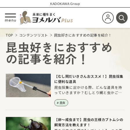
KADOKAWA Group
未来に種をまく
新規会員登
メニューを開閉する
検
TOP
コンテンツリスト
昆虫好きにおすすめの記事を紹介！
昆虫好きにおすすめ
の記事を紹介！
【むし岡だいきさんおススメ！】昆虫採集
に便利な道具
昆虫採集に出かける際、どんな道具を持
っていきますか？むしとり網と虫かごが
定番ですが、実際に採集してみると「こ
んなものがあればよかった！」と思うこ
昆虫
とがよくあります。今回は、筆者が実際
に使っている昆虫採集に便利な道具をご
紹介します。
【卵～成虫まで】昆虫の王様カブトムシの
飼育方法を教えます！