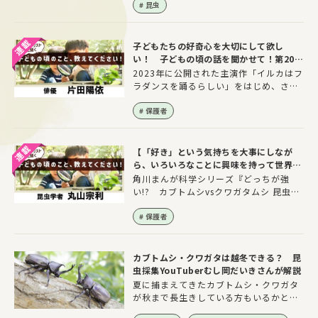
昆虫
え方など、セミについてさまざまな事を
おうかがいしました！
子どもたちの好奇心を大切にして欲し
い！ 子どもの頃の話を聞かせて！第20回
「俳優 片田陽依さん」
2023年に公開された主演作「イルカはフ
ラダンスを踊るらしい」をはじめ、さま
ざまな映画やドラマなどに出演している
俳優・片田陽依さん。「劇判」と呼ばれ
保護者
る映像作品の作曲も行うなど、マルチな
才能を発揮しています。そして、実は虫
の魅力を世の中に伝える為に芸能活動を
【「好き」という気持ちを大事にしなが
始めたほどの虫好き！ SNSなどで熱
ら、いろいろなことに興味を持って世界を
い“虫愛”を発信し続けていることでも知
広げよう！】子どもの頃のこと、教えてく
角川まんが科学シリーズ『どっちが強
られています。その本気度には、多くの
ださい！第19回「昆虫学者 丸山宗利先
い!? カブトムシvsクワガタムシ 昆虫
昆虫ファンのみならず、著名な昆虫学
生」
王、決定戦』など、数多くの児童向け書
者・丸山宗利先生も太鼓判を押すほど。
籍で監修を務めている九州大学 総合研
保護者
そんな片田さんに、どのような子ども時
究博物館 准教授の丸山宗利先生。子ど
代を過ごしてきたのかを聞いてみまし
もの頃から虫が大好きだという丸山先生
た。
は、アリと共生する昆虫の多様性を解明
カブトムシ・クワガタは越冬できる？ 昆
する研究のため、世界中を飛び回りなが
虫採集YouTuberむし岡だいきさんが解説
ら調査を行い、多数の新種や新属を発見
夏に捕まえてきたカブトムシ・クワガタ
しています。また、研究のかたわら、さ
が秋まで長生きしている方もいるかと思
まざまな昆虫の撮影を行い、虫たちの美
います。カブトムシの場合は、たくさん