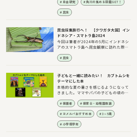
しさ、カッコ良さを多くの人に知っても
の幼虫が生まれてきて、一生懸命お世話
自由研究
角川の集める図鑑GET！
らうための大型ヴィジュアルブック『驚
をしている人もいるでしょう。今回の記
異の標本箱―昆虫―』を2020年に出版
昆虫
事では、カブトムシ・クワガタを飼育す
し、話題を呼びました。2024年12月11
る上で、冬はどのように管理するのがよ
日にはシリーズ第2弾となる『神秘の標
いのかをお話しします。
本箱 ―昆虫―』を上梓したばかりの丸山
昆虫採集旅行へ！ 【クワガタ大国】イン
先生は、どんな子ども時代を過ごし、昆
ドネシア・スマトラ島2024
虫学者になったのでしょうか。その道の
今回は筆者が2024年の5月にインドネシ
りについて聞いてみました。
アのスマトラ島へ昆虫観察に訪れた際の
お話をします。スマトラ島はインドネシ
アの中の1つの島の名前で、面積は
昆虫
473,600㎢、日本の面積の1.3倍になり
ます。インドネシアはクワガタ大国と言
われており、約300種類ものクワガタが
子どもと一緒に読みたい！ カブトムシを
生息しています。そんなスマトラ島のと
テーマにした本
ある山に登って、クワガタを含むたくさ
本格的な夏の暑さを感じるようになって
んの昆虫を観察するツアーに参加してき
きました。ママやパパの子どもの頃の夏
ました！
の思い出に、カブトムシが登場すること
は多いのではないでしょうか。今の時季
保護者
保育士・幼稚園教諭
だからこそ、楽しさが倍増するカブトム
ヨメルバおすすめ本
3～5歳
シに関する絵本を5冊紹介します。
小学低学年