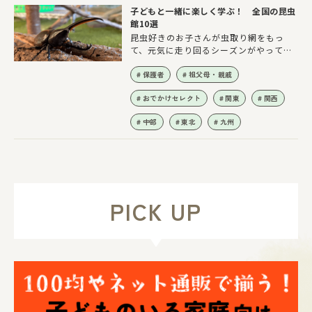
子どもと一緒に楽しく学ぶ！ 全国の昆虫
館10選
昆虫好きのお子さんが虫取り網をもっ
て、元気に走り回るシーズンがやってき
ました！ 夏の昆虫といえば、やっぱり
カブトムシとクワガタムシが２トップ。
保護者
祖父母・親戚
それらがたくさん見られたり、大きな温
おでかけセレクト
関東
関西
室の中でチョウを間近に観察できる全国
の有名な「昆虫館」をまとめて紹介しま
中部
東北
九州
す！ なかには、ガイドスタッフが昆虫
の探し方を教えてくれる屋外のフィール
ドワークが主体の施設も。さらに、世界
の珍しい昆虫の生体や標本を展示する昆
虫館もあります。夏休みの宿題や自由研
究に大いに活用しましょう！
PICK UP