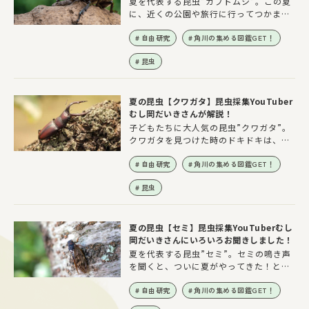
夏を代表する昆虫”カブトムシ”。この夏
に、近くの公園や旅行に行ってつかまえ
ることができた人も多いのではないでし
ょうか？またそういった環境が近くにな
自由研究
角川の集める図鑑GET！
くても、最近ではホームセンターなどで
昆虫
も購入することができます。お家にいる
カブトムシに、まずは卵を産ませてみ
て、卵、幼虫、蛹（さなぎ）、成虫とカ
ブトムシの成長していく様子、飼育の方
夏の昆虫【クワガタ】昆虫採集YouTuber
法や注意点などを、昆虫採集YouTuber
むし岡だいきさんが解説！
むし岡だいきさんにおうかがいしまし
子どもたちに大人気の昆虫”クワガタ”。
た！
クワガタを見つけた時のドキドキは、夏
にしか味わえない貴重な体験です！そこ
で今回は、昆虫採集YouTuberむし岡だ
自由研究
角川の集める図鑑GET！
いきさんにクワガタの捕まえ方や育て方
昆虫
など、さまざまな事をおうかがいしまし
た！
夏の昆虫【セミ】昆虫採集YouTuberむし
岡だいきさんにいろいろお聞きしました！
夏を代表する昆虫”セミ”。セミの鳴き声
を聞くと、ついに夏がやってきた！と思
う方も多いのではないでしょうか？そこ
で今回は、昆虫採集YouTuberむし岡だ
自由研究
角川の集める図鑑GET！
いきさんに、鳴き声の聞き分け方や捕ま