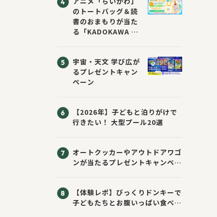
アニメ「ちいかわ」
のトートバッグ＆読
書のおまもりが当た
る「KADOKAWA ち
いかわブックフェア
2026サマー」が開
宇宙・天文 学び広が
催！ スマホ壁紙は
るプレゼントキャン
応募者全員にプレゼ
ペーン
ント！
【2026年】子どもと泊りがけで
行きたい！ 大型プール20選
オートクッカーやアウトドアワゴ
ンが当たるプレゼントキャンペー
ン！ Sassyのえほん10周年大
感謝祭！
【体験レポ】びっくりドンキーで
子どもたちとお腹いっぱい食べて
きた！