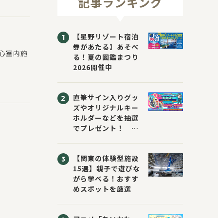
記事ランキング
【星野リゾート宿泊
券があたる】あそべ
心室内施
る！夏の図鑑まつり
2026開催中
直筆サイン入りグッ
ズやオリジナルキー
ホルダーなどを抽選
でプレゼント！
「KADOKAWA 夏の
ウォーターチャレン
【関東の体験型施設
ジブックフェア2026
15選】親子で遊びな
～すまない先生と読
がら学べる！おすす
書にチャレンジ！
めスポットを厳選
～」が開催！