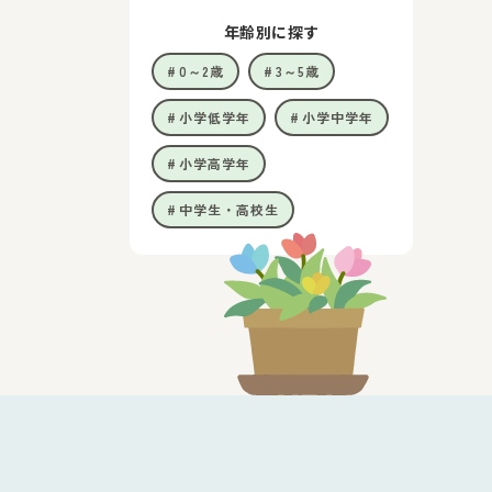
年齢別に探す
0～2歳
3～5歳
小学低学年
小学中学年
小学高学年
中学生・高校生