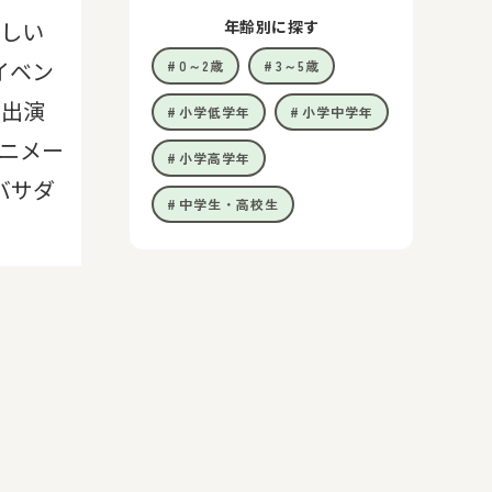
年齢別に探す
さしい
イベン
0～2歳
3～5歳
ー出演
小学低学年
小学中学年
ニメー
小学高学年
バサダ
中学生・高校生