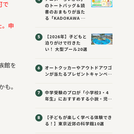
可で
のトートバッグ＆読
書のおまもりが当た
る「KADOKAWA ち
いかわブックフェア
た。申
2026サマー」が開
【2026年】子どもと
催！ スマホ壁紙は
泊りがけで行きた
応募者全員にプレゼ
い！ 大型プール20選
ント！
族館を
オートクッカーやアウトドアワゴ
ンが当たるプレゼントキャンペー
ン！ Sassyのえほん10周年大
かも。
感謝祭！
中学受験のプロが「小学校3・4
年生」におすすめする小説・児童
書10選
【子どもが楽しく学べる体験でき
る！】東京近郊の科学館10選