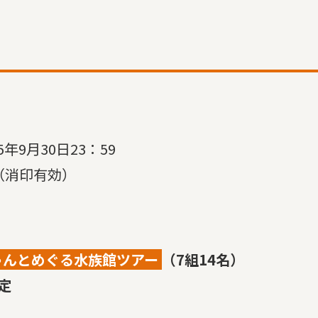
5年9月30日23：59
日（消印有効）
ゃんとめぐる水族館ツアー
（7組14名）
定