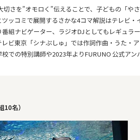
の大切さを”オモロく”伝えることで、子どもの「や
とツッコミで展開するさかな4コマ解説はテレビ・
番組ナビゲーター、ラジオDJとしてもレギュラ
テレビ東京「シナぷしゅ」では作詞作曲・うた・ア
での特別講師や2023年よりFURUNO 公式アン
組10名）