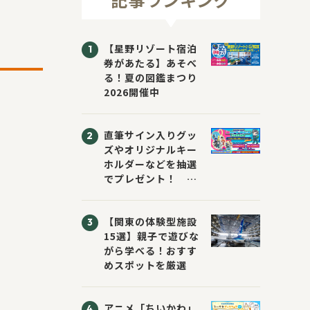
【星野リゾート宿泊
券があたる】あそべ
る！夏の図鑑まつり
2026開催中
直筆サイン入りグッ
ズやオリジナルキー
ホルダーなどを抽選
でプレゼント！
「KADOKAWA 夏の
ウォーターチャレン
【関東の体験型施設
ジブックフェア2026
15選】親子で遊びな
～すまない先生と読
がら学べる！おすす
書にチャレンジ！
めスポットを厳選
～」が開催！
アニメ「ちいかわ」