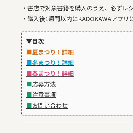
・書店で対象書籍を購入のうえ、必ずレ
・購入後1週間以内にKADOKAWAアプ
▼目次
■夏まつり！詳細
■冬まつり！詳細
■春まつり！詳細
■
応募方法
■
注意事項
■
お問い合わせ