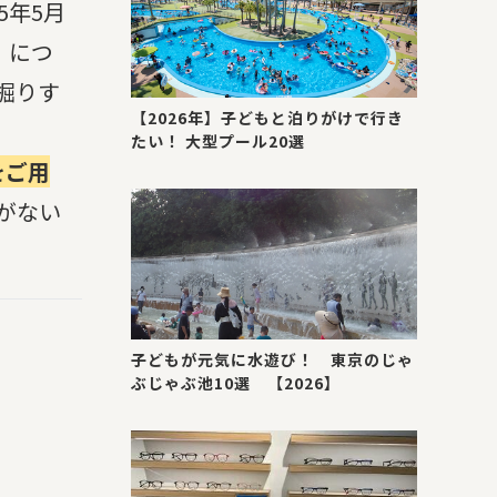
5年5月
」につ
掘りす
【2026年】子どもと泊りがけで行き
たい！ 大型プール20選
をご用
がない
子どもが元気に水遊び！ 東京のじゃ
ぶじゃぶ池10選 【2026】