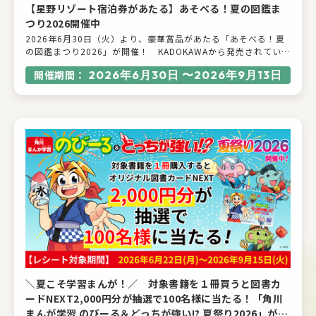
【星野リゾート宿泊券があたる】あそべる！夏の図鑑ま
つり2026開催中
2026年6月30日（火）より、豪華賞品があたる「あそべる！夏
の図鑑まつり2026」が開催！ KADOKAWAから発売されている
対象書籍を買うと、星野リゾート宿泊ギフト券５万円分や、知
開催期間：
2026年6月30日 〜2026年9月13日
育玩具・ピタゴラスBASICなどが抽選で当たります！ あそべる
図鑑＆絵本で、楽しい学びの夏を後押しします。
＼夏こそ学習まんが！／ 対象書籍を１冊買うと図書カ
ードNEXT2,000円分が抽選で100名様に当たる！「角川
まんが学習 のびーる＆どっちが強い!? 夏祭り2026」が6