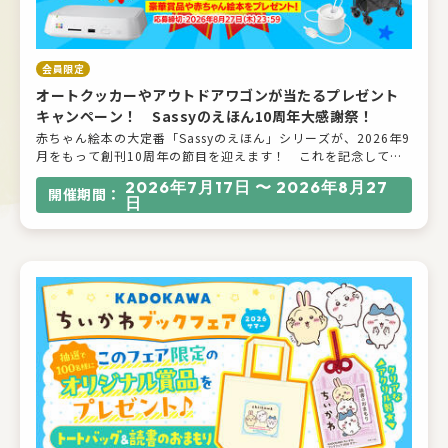
会員限定
オートクッカーやアウトドアワゴンが当たるプレゼント
キャンペーン！ Sassyのえほん10周年大感謝祭！
赤ちゃん絵本の大定番「Sassyのえほん」シリーズが、2026年9
月をもって創刊10周年の節目を迎えます！ これを記念して、
ヨメルバ会員を対象にアンケートにお答えいただいた方の中か
2026年7月17日 〜 2026年8月27
ら抽選で30名さまに豪華賞品をプレゼント！ 日ごろの感謝の
開催期間：
日
気持ちを込めて、0・1・2歳のお子さまとママ・パパ、そして妊
娠中のプレママが嬉しい賞品をご用意しました。