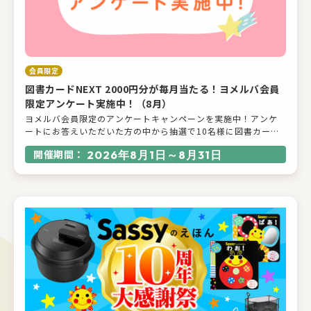
会員限定
図書カードNEXT 2000円分が毎月当たる！ヨメルバ会員
限定アンケート実施中！（8月）
ヨメルバ会員限定のアンケートキャンペーンを実施中！アンケ
ートにお答えいただいた方の中から抽選で10名様に図書カード
NEXT 2000円分をプレゼント！今月のアンケートは“お子さんと
開催期間：
2026年8月1日～8月31日
のお出かけ”について。アンケートは毎月実施します。ぜひご参
加ください♪【応募期間：2026年8月1日～8月31日】