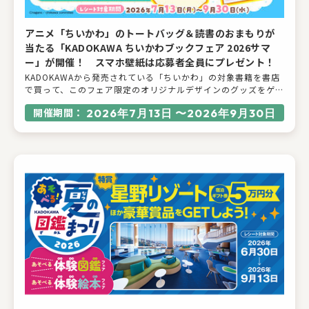
アニメ「ちいかわ」のトートバッグ＆読書のおまもりが
当たる「KADOKAWA ちいかわブックフェア 2026サマ
ー」が開催！ スマホ壁紙は応募者全員にプレゼント！
KADOKAWAから発売されている「ちいかわ」の対象書籍を書店
で買って、このフェア限定のオリジナルデザインのグッズをゲッ
トしよう！2026年7月13日〜9月30日に「KADOKAWAちいかわ
開催期間：
2026年7月13日 〜2026年9月30日
ブックフェア 2026サマー」をKADOKAWAアプリにて開催しま
す。KADOKAWAから発売されている「ちいかわ」の書籍・ムッ
ク・雑誌を書店で買って応募すると、抽選で100名様に今回のフ
ェアでしか手に入らない、オリジナルデザインの特別なトート
バッグ＆読書のおまもりのセットが当たります。また、応募者全
員にアニメちいかわのスマホ壁紙をプレゼント！