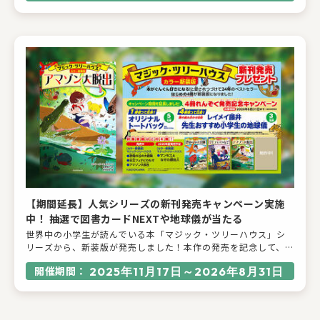
【期間延長】人気シリーズの新刊発売キャンペーン実施
中！ 抽選で図書カードNEXTや地球儀が当たる
世界中の小学生が読んでいる本「マジック・ツリーハウス」シ
リーズから、新装版が発売しました！本作の発売を記念して、発
売中の『[カラー新装版]マジック・ツリーハウス 恐竜の谷の大
開催期間：
2025年11月17日～2026年8月31日
冒険』、2025年12月10日発売予定の『[カラー新装版]マジッ
ク・ツリーハウス 女王フュテピのなぞ』、続く『[カラー新装
版]マジック・ツリーハウス アマゾン大脱出』『[カラー新装
版]マジック・ツリーハウス マンモスとなぞの原始人』 ４冊を