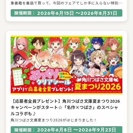
象書籍を書店で買って、今回のフェアでしか手に入らない特別な
グッズやサイン入りのグッズをゲットしよう！2026年6月15
開催期間：
2026年6月15日 〜2026年8月31日
日〜2026年8月31日に「KADOKAWA 夏のウォーターチャレン
ジブックフェア2026～すまない先生と読書にチャレンジ！～」
をKADOKAWAアプリにて開催します。KADOKAWAから発売され
ている「ウォーターチャレンジ」の書籍を書店で１冊買って応
募すると、抽選で合計56名様にサイン入りグッズや限定グッズ
などの豪華賞品が当たります！
【応募者全員プレゼント】角川つばさ文庫夏まつり2026
キャンペーンがスタート☆「名作×つばさ」のスペシャ
ルコラボも♪
角川つばさ文庫夏まつり2026がはじまりました！
開催期間：
2026年6月8日 〜2026年9月23日