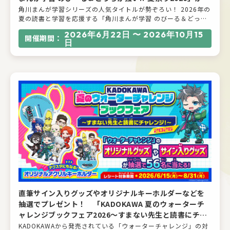
月22日（月）より開催！
角川まんが学習シリーズの人気タイトルが勢ぞろい！ 2026年の
夏の読書と学習を応援する「角川まんが学習 のびーる＆どっち
が強い!? 夏祭り2026」を開催します。シリーズ累計632万部を
2026年6月22日 〜 2026年10月15
突破した大人気科学まんが「どっちが強い!?」シリーズや、爆笑
開催期間：
日
まんがでしっかり学べる教科別学習まんが「のびーる」シリー
ズなど、対象の書籍を１冊購入しKADOKAWAアプリから応募す
ると、オリジナル図書カードNEXT 2,000円分が抽選で100名様
に当たるチャンスです！
直筆サイン入りグッズやオリジナルキーホルダーなどを
抽選でプレゼント！ 「KADOKAWA 夏のウォーターチ
ャレンジブックフェア2026～すまない先生と読書にチャ
レンジ！～」が開催！
KADOKAWAから発売されている「ウォーターチャレンジ」の対