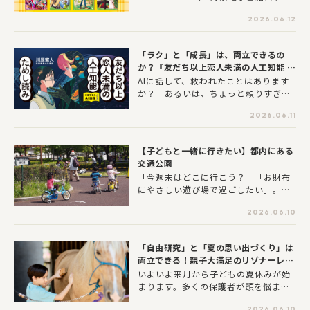
限定）つばさ文庫の人気シリーズや楽
2026.06.12
しく学べる学習まんがシリーズ、人気
の絵本など児童書がお得に手に入りま
す！【期間：2026年6月12日（金）～
「ラク」と「成長」は、両立できるの
2026年6月25日（木）】
か？『友だち以上恋人未満の人工知能 言
語学者のAI倫理ノート』ためし読み
AIに話して、救われたことはあります
か？ あるいは、ちょっと頼りすぎて
しまったことは――。本作は、実際にAIと
2026.06.11
向き合う中で経験した「依存」と「気
づき」をもとに生まれた物語です。便
利さのすぐ裏に、危うさも同居してい
【子どもと一緒に行きたい】都内にある
るAI。私たちはAIとどんな距離で付き
交通公園
合えば良いのでしょうか。正解のない
「今週末はどこに行こう？」「お財布
問いを、登場人物たちの会話を通し
にやさしい遊び場で過ごしたい」。そ
て、読者のみなさんと一緒に考えてい
んなパパ・ママにおすすめなのが、遊
きます。※本連載は『友だち以上恋人
2026.06.10
びながら交通ルールを学べる「交通公
未満の人工知能 言語学者のAI倫理ノー
園」です。信号機や横断歩道がリアル
ト』から一部抜粋して構成された記事
に配置されたコースで、自転車やゴー
です。
「自由研究」と「夏の思い出づくり」は
カートなどの乗りものを無料またはリ
両立できる！親子大満足のリゾナーレ八
ーズナブルに楽しめます。本格的な交
ヶ岳夏休みプログラム
いよいよ来月から子どもの夏休みが始
通シミュレーションができる公園か
まります。多くの保護者が頭を悩ませ
ら、遊具が充実した公園まで、都内に
るのが「自由研究」。テーマ選びから
ある個性豊かな交通公園にレッツゴ
2026.06.10