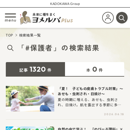
KADOKAWA Group
未来に種をまく
新規会員登
メニューを開閉する
検
TOP
検索結果一覧
「
#保護者
」
の
検索結果
1320
0
記事
件
本
件
「夏！ 子どもの皮膚トラブル対策」〜
あせも・虫刺され・日焼け〜
夏の時期に増える、あせも、虫刺さ
れ、日焼け。肌を露出する季節に多く
なりがちな皮膚トラブルですが、近年
2026.06.18
は少し様子が変わってきています。エ
アコンの使用で汗をかきにくい時間が
増えた一方、外遊びでは一気に強い紫
自然の中で学ぶ！ 『のびーる理科』×