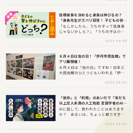
着手までがひと苦労と感じる方も多い
ー！
ようです。そんな夏のお悩みを解決す
るのが、リゾナーレ八ヶ岳の...
目標身長を決めると身長は伸びるの？
『身長先生がズバリ回答！ 子どもの背を
伸ばすのは、どっち？』ためし読み！
「もしかしたら、うちの子って低身長
じゃないかしら？」「うちの子は小学
校低学年のときからずっと背の順がい
2026.06.05
ちばん前のほう。」こんなお悩みあり
ませんか？1万5000人以上を診てきた
身長先生の待望の新著書『身長先生が
６月４日は虫の日！「伊丹市昆虫館」で
ズバリ回答！ 子どもの背を伸ばすの
アリ展開催！
は、どっち？』ためし読み！ 最新の
６月４日は「虫の日」ですね！日本三
エビデンスに基づく、”新しい身長の伸
大昆虫館のひとつともいわれる「伊丹
ばし方・考え方”を紹介。
市昆虫館」（兵庫県伊丹市）でアリを
2026.06.04
テーマにした企画展が開催されていま
す。アリ好き必見の最新刊『蟻客 アリ
と共に生きる虫たち』からの展示もあ
「依存」と「利用」のあいだで『友だち
ります。アリ好き・昆虫好きの皆さ
以上恋人未満の人工知能 言語学者のAI倫
ん、ぜひ足を運んでみてください！
理ノート』ためし読み
AIに話して、救われたことはあります
か？ あるいは、ちょっと頼りすぎて
しまったことは――。本作は、実際にAIと
2026.06.04
向き合う中で経験した「依存」と「気
づき」をもとに生まれた物語です。便