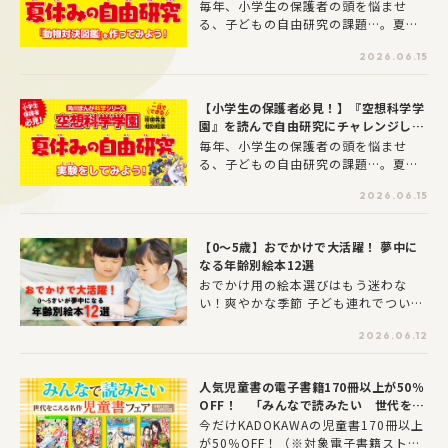
よう！
毎年、小学生の保護者の頭を悩ませ
学習まんが「のびーるシリーズ」から
る、子どもの自由研究の課題…。夏休
登場した『のびーる国語 究極の作文
みの宿題の中でも最も苦労する課題の
力』です。文章だけの解説書とはちが
2026.06.15
１つと言えるのではないでしょうか？
い、まんがだから親しみやすく、楽し
ということで、この記事では子ども
く読めるのが最大の魅力。読書感想文
たちが夢中になること間違いなしの自
が得意な子も、苦手な子も、無理なく
【小学生の保護者必見！】『空想科学学
由研究ネタをご紹介します！
ステップアップできる一冊です。今回
園』を読んで自由研究にチャレンジしよ
は、学習まんがで読書感想文の書き方
う！
毎年、小学生の保護者の頭を悩ませ
を学ぶ効果と、お子さんのタイプに合
る、子どもの自由研究の課題…。夏休
わせた活用法を徹底解説します。
みの宿題の中でも最も苦労する課題の
2026.06.15
１つと言えるのではないでしょうか？
ということで、この記事では子ども
たちが夢中になること間違いなしの自
【0～5歳】おでかけで大活躍！ 夢中に
由研究ネタをご紹介します！
なる年齢別絵本12選
おでかけ用の絵本選びはもう迷わな
い！爽やかな季節 子ども連れでついお
でかけしたくなりますよね♪そんなお
2026.06.12
でかけがさらに楽しくなる絵本を年齢
別に編集部が厳選しました。子どもが
夢中になること間違いなし！
人気児童書の電子書籍170冊以上が50％
OFF！ 「みんなで読みたい 世代をこ
える名作児童書フェア」開催
今だけKADOKAWAの児童書170冊以上
が50％OFF！（※対象電子書籍ストア