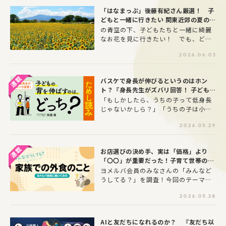
利さのすぐ裏に、危うさも同居してい
「はなまっぷ」後藤有紀さん厳選！ 子
るAI。私たちはAIとどんな距離で付き
どもと一緒に行きたい 関東近郊の夏のお
合えば良いのでしょうか。正解のない
花スポット10選
の青空の下、子どもたちと一緒に綺麗
問いを、登場人物たちの会話を通し
なお花を見に行きたい！ でも、どこ
て、読者のみなさんと一緒に考えてい
に行ったらよいかわからない……とい
きます。※本連載は『友だち以上恋人
2026.06.03
う親御さんも多いのではないでしょう
未満の人工知能 言語学者のAI倫理ノー
か。そこで今回は、日本の美しい花風
ト』から一部抜粋して構成された記事
景を紹介するサイト「はなまっぷ」の
です。
バスケで身長が伸びるというのはホン
後藤有紀さんに、関東近郊にあるおす
ト？『身長先生がズバリ回答！ 子どもの
すめの夏の花スポットをピックアップ
背を伸ばすのは、どっち？』ためし読
「もしかしたら、うちの子って低身長
してもらいました！
み！
じゃないかしら？」「うちの子は小学
校低学年のときからずっと背の順がい
2026.05.29
ちばん前のほう。」こんなお悩みあり
ませんか？1万5000人以上を診てきた
身長先生の待望の新著書『身長先生が
お店選びの決め手、実は「価格」より
ズバリ回答！ 子どもの背を伸ばすの
「〇〇」が重要だった！子育て世帯の外
は、どっち？』ためし読み！ 最新の
食事情を調査
ヨメルバ会員のみなさんの「みんなど
エビデンスに基づく、”新しい身長の伸
うしてる？」を調査！今回のテーマ
ばし方・考え方”を紹介。
は“家族での外食”について。休日のリ
2026.05.28
フレッシュや、毎日のご飯づくりをち
ょっとお休みしたいとき、家族での
「外食」はとても頼りになる存在です
AIと友だちになれるのか？ 『友だち以
よね。しかし、いざ子どもを連れて外