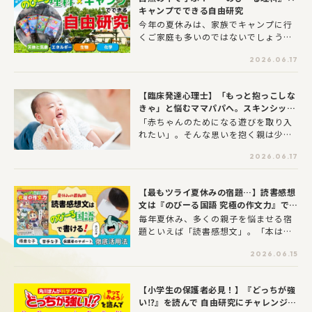
外線や暑さにさらされるなど、生活環
キャンプでできる自由研究
境での変化が著しくなっています。近
今年の夏休みは、家族でキャンプに行
年の過酷な気温変化のなかで、子ども
くご家庭も多いのではないでしょう
の肌にもさまざまな負担がかかってい
か。自然の中には、子どもたちの「な
ることでしょう。特に小学生くらいま
2026.06.17
ぜ？」「どうして？」を刺激するヒン
での子どもは、かゆみを我慢すること
トがたくさんあります。角川まんが学
が難しく、無意識に掻き壊してしまい
習シリーズ『のびーる理科』は、「天
がちです。その結果、軽いトラブルだ
【臨床発達心理士】「もっと抱っこしな
体と気象」「エネルギー」「生物」
ったはずが「とびひ」などの感染症に
きゃ」と悩むママパパへ。スキンシップ
「化学」の4つのテーマで、身近な不思
進んでしまうことも少なくありませ
は“量より質”
「赤ちゃんのためになる遊びを取り入
議を楽しく解説してくれる、理科がも
ん。「この程度でも受診した方がいい
れたい」。そんな思いを抱く親は少な
っと好きになるシリーズ。今回は、キ
の？」「市販薬で様子を見て大丈
くないのではないでしょうか。可愛い
ャンプでの体験と「のびーる理科」を
夫？」と迷う保護者も多いのではない
2026.06.17
わが子が喜んでくれるうえに、成長を
組み合わせてできる、自由研究にぴっ
でしょうか。そんな夏に多い子どもの
後押しすることができたら、こんなに
たりなアイデアをご紹介します。
皮膚トラブルの特徴や見分け方、家庭
嬉しいことはありません。そこで「タ
でのケア、受診の目安を中心に、神奈
【最もツライ夏休みの宿題…】読書感想
ッチ学」の第一人者であり臨床発達心
川県立ことも医療センター皮膚科の馬
文は『のびーる国語 究極の作文力』で攻
理士でもある山口創教授に、赤ちゃん
場直子先生にお話をうかがいました。
略！
毎年夏休み、多くの親子を悩ませる宿
の発達を促す「オキシトシン」の効果
題といえば「読書感想文」。「本は読
や科学的観点に基づいたスキンシップ
んだものの、何を書けばいいかわから
のコツなど、赤ちゃんの可能性を伸ば
2026.06.15
ない…」 「うまく文章にできなくて、
すヒントを教えていただきました。
書くのがイヤ！」お子さんのそんな悩
みに、頭を抱えている保護者の方も多
【小学生の保護者必見！】『どっちが強
いのではないでしょうか？そんな読書
い⁉』を読んで 自由研究にチャレンジし
感想文の強い味方になるのが、大人気