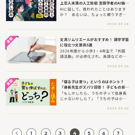
上恋人未満の人工知能 言語学者のAI倫理
食に出かけるとなると、「騒がないか
ノート』ためし読み
AIに話して、救われたことはあります
な」「何を食べさせよう」「待ち時間
か？ あるいは、ちょっと頼りすぎて
がもたないかも」と、家で食べるのと
しまったことは――。本作は、実際にAIと
はまた違った気疲れを感じる方も多い
2026.05.28
向き合う中で経験した「依存」と「気
のではないでしょうか。今回は、ヨメ
づき」をもとに生まれた物語です。便
ルバ会員の皆さんに「家族での外食」
利さのすぐ裏に、危うさも同居してい
についてアンケートを実施しました。
文具ソムリエールがおすすめ！ 語学学習
るAI。私たちはAIとどんな距離で付き
どんなお店を、どんな理由で選んでい
に役立つ文房具5選
合えば良いのでしょうか。正解のない
るのか、外食時に工夫していることや
2020年度から小学3・4年生で「外国
問いを、登場人物たちの会話を通し
お悩みなど、調査結果と皆さんのコメ
語活動」が必修化され、英語などの自
て、読者のみなさんと一緒に考えてい
ントをご紹介します。
宅学習に力を入れているご家庭が増え
きます。※本連載は『友だち以上恋人
2026.05.26
ています。子どもが楽しく語学を学ぶ
未満の人工知能 言語学者のAI倫理ノー
ために、文房具の力を借りてみるのは
ト』から一部抜粋して構成された記事
いかがでしょうか？ 今回は、文具ソ
です。
「寝る子は育つ」というのはホント？
ムリエールの菅未里さんに、自宅での
『身長先生がズバリ回答！ 子どもの背を
語学学習に役立つおすすめの文房具5つ
伸ばすのは、どっち？』ためし読み！
「もしかしたら、うちの子って低身長
を教えていただきました。実力派のア
じゃないかしら？」「うちの子は小学
イテムが勢ぞろいです！
校低学年のときからずっと背の順がい
2026.05.22
ちばん前のほう。」こんなお悩みあり
ませんか？1万5000人以上を診てきた
身長先生の待望の新著書『身長先生が
ズバリ回答！ 子どもの背を伸ばすの
は、どっち？』ためし読み！ 最新の
1
2
3
4
5
6
7