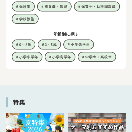
保護者
祖父母・親戚
保育士・幼稚園教諭
学校教諭
年齢別に探す
0～2歳
3～5歳
小学低学年
小学中学年
小学高学年
中学生・高校生
特集