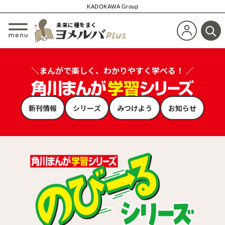
KADOKAWA Group
未来に種をまく
新規会員登
メニューを開閉する
検
＼まんがで楽しく、わかりやすく学べる！ ／
新刊情報
シリーズ
みつけよう
お知らせ