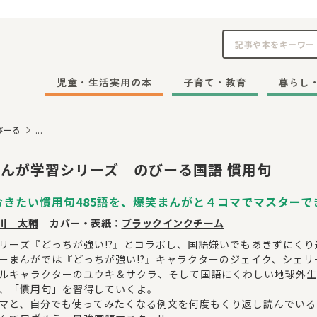
児童・生活実用の本
子育て・教育
暮らし
びーる
...
んが学習シリーズ のびーる国語 慣用句
おきたい慣用句485語を、爆笑まんがと４コマでマスターで
川 太輔
カバー・表紙：
ブラックインクチーム
リーズ『どっちが強い!?』とコラボし、国語嫌いでもあきずにく
ーまんがでは『どっちが強い!?』キャラクターのジェイク、シェ
ルキャラクターのユウキ＆サクラ、そして国語にくわしい地球外生
、「慣用句」を習得していくよ。
マと、自分でも使ってみたくなる例文を何度もくり返し読んでいる