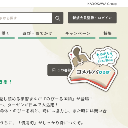
KADOKAWA Group
新規会員登録・ログイン
記事や本をキーワードから探す
・働く
遊び・おでかけ
キャンペーン
特集
この書籍をブックマークする
きる！
り返し読める学習まんが『のびーる国語』が登場！
リー、ターゼンが日本で大活躍！
命体・のびーる君と、時には協力し、また時には競い合
うちに、「慣用句」がしっかり身につくぞ。