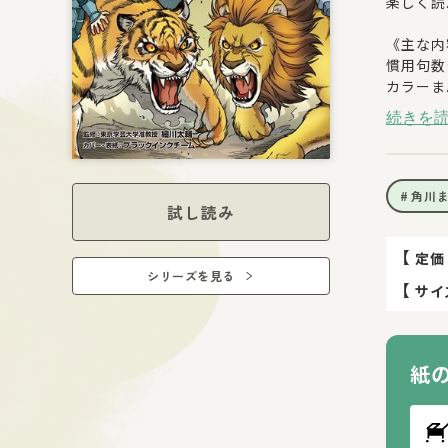
楽しく読
《主な内
慣用句数
カラーま
読み物…
続きを
角川
試し読み
【
定価
シリーズを見る
【
サイ
紙