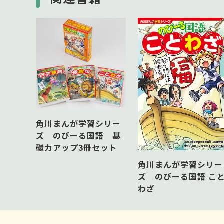
な・は行
ま～わ行
さくいん
読み物
お買い物は楽しいニャー！
ザバッと激流どんぶらこ
クルーズ船は危険だらけ!?
角川まんが学習シリー
ズ のびーる国語 基
礎力アップ3冊セット
角川まんが学習シリー
ズ のびーる国語 こ
わざ