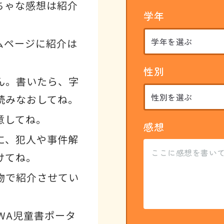
ちゃな感想は紹介
学年
ムページに紹介は
性別
ん。書いたら、字
読みなおしてね。
意してね。
感想
に、犯人や事件解
けてね。
物で紹介させてい
WA児童書ポータ