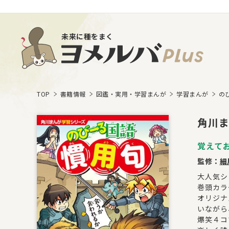
未来に種をまく
TOP
書籍情報
図鑑・実用・学習まんが
学習まんが
の
角川ま
覚えて
監修：
細
大人気シ
巻頭カラ
オリジナ
いながら
爆笑４コ