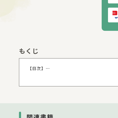
もくじ
もくじを
【目次】
この本に出てくる仲間たち／保護者の方へ
カラーまんが「キャンプで料理バトル!?」
あ行
か行
さ行
た行
関連書籍