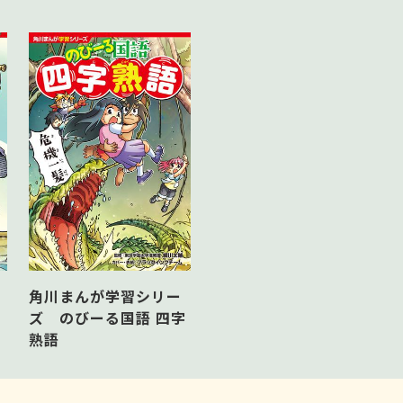
角川まんが学習シリー
と
ズ のびーる国語 四字
熟語