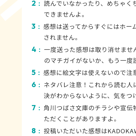
2
読んでいなかったり、めちゃく
：
できませんよ。
3
感想は送ってからすぐにはホー
：
されません。
4
一度送った感想は取り消せませ
：
のマチガイがないか、もう一度
5
感想に絵文字は使えないので注
：
6
ネタバレ注意！これから読む人
：
決がわからないように、気をつ
7
角川つばさ文庫のチラシや宣伝
：
ただくことがありますよ。
8
投稿いただいた感想はKADOKA
：