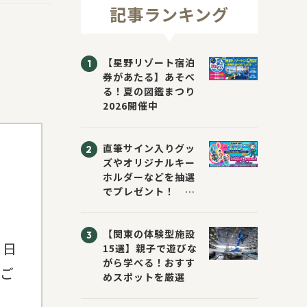
記事ランキング
【星野リゾート宿泊
券があたる】あそべ
る！夏の図鑑まつり
2026開催中
直筆サイン入りグッ
ズやオリジナルキー
ホルダーなどを抽選
でプレゼント！
「KADOKAWA 夏の
ウォーターチャレン
【関東の体験型施設
ジブックフェア2026
 日
15選】親子で遊びな
～すまない先生と読
がら学べる！おすす
書にチャレンジ！
とご
めスポットを厳選
～」が開催！