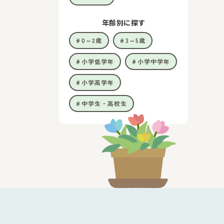
年齢別に探す
0～2歳
3～5歳
小学低学年
小学中学年
小学高学年
中学生・高校生