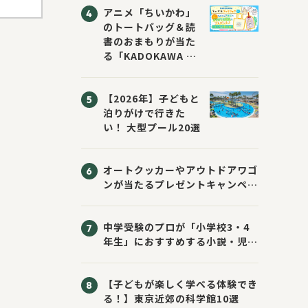
アニメ「ちいかわ」
のトートバッグ＆読
書のおまもりが当た
る「KADOKAWA ち
いかわブックフェア
2026サマー」が開
【2026年】子どもと
催！ スマホ壁紙は
泊りがけで行きた
応募者全員にプレゼ
い！ 大型プール20選
ント！
オートクッカーやアウトドアワゴ
ンが当たるプレゼントキャンペー
ン！ Sassyのえほん10周年大
感謝祭！
中学受験のプロが「小学校3・4
年生」におすすめする小説・児童
書10選
【子どもが楽しく学べる体験でき
る！】東京近郊の科学館10選