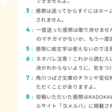
できませんよ。
3
感想は送ってからすぐにはホー
：
されません。
4
一度送った感想は取り消せませ
：
のマチガイがないか、もう一度
5
感想に絵文字は使えないので注
：
6
ネタバレ注意！これから読む人
：
決がわからないように、気をつ
7
角川つばさ文庫のチラシや宣伝
：
ただくことがありますよ。
8
投稿いただいた感想はKADOKA
：
ルサイト「ヨメルバ」に掲載さ