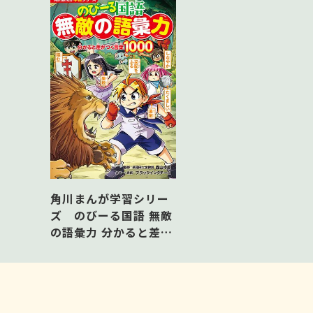
角川まんが学習シリー
ズ のびーる国語 無敵
の語彙力 分かると差が
つく言葉1000