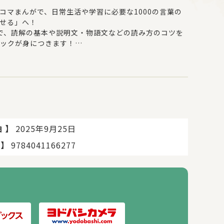
４コマまんがで、日常生活や学習に必要な1000の言葉の
せる」へ！
冊で、読解の基本や説明文・物語文などの読み方のコツを
ックが身につきます！
書感想文・記述問題などどんな文章もすらすら書けるテク
ジしながら「作文力」が極められます！
】
2025年9月25日
日
】
9784041166277