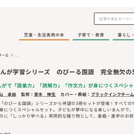
児童・生活実用の本
子育て・教育
暮らし
びーる
...
まんが学習シリーズ のびーる国語 完全無欠の
んがで「語彙力」「読解力」「作文力」が身につくスペシャ
山 卓郎
監修：
青木 伸生
カバー・表紙：
ブラックインクチー
「のびーる国語」シリーズから待望の3冊セットが登場！すべての
身につくスペシャルセット。子どもが夢中になる楽しいまんがで、
のに「しっかり学べる」実用的な贈り物として、進級・進学のお祝