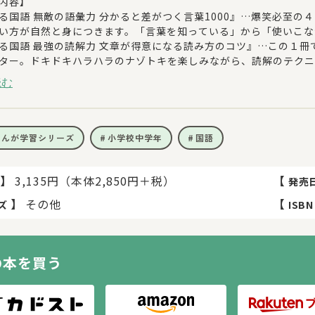
内容】
る国語 無敵の語彙力 分かると差がつく言葉1000』…爆笑必至の
い方が自然と身につきます。「言葉を知っている」から「使いこな
る国語 最強の読解力 文章が得意になる読み方のコツ』…この１
ター。ドキドキハラハラのナゾトキを楽しみながら、読解のテクニ
る国語 究極の作文力 読書感想文・意見文・手紙他』…作文・読
読む
満載の1冊。登場人物たちとさまざまな作文ミッションにチャレン
まんが学習シリーズ
小学校中学年
国語
】
3,135円（本体2,850円＋税）
【
発売
】
その他
【
ズ
ISBN
の本を買う