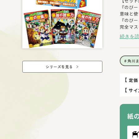
【セット
『のびー
意味と使
『のびー
完全マス
『のびー
続きを
ニックが
角川
シリーズを見る
【
定価
【
サイ
紙