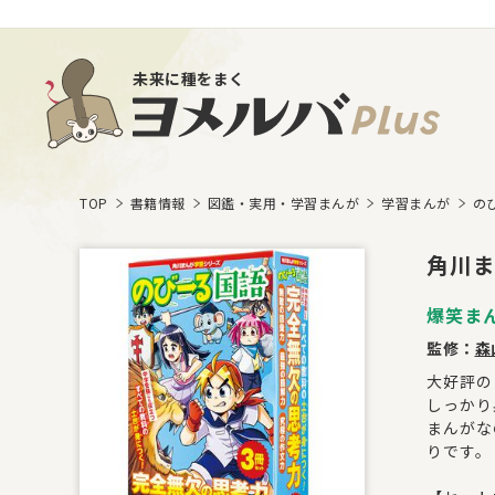
未来に種をまく
TOP
書籍情報
図鑑・実用・学習まんが
学習まんが
の
角川
爆笑ま
監修：
森
大好評の
しっかり
まんがな
りです。