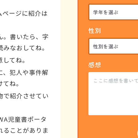
ムページに紹介は
性別
ん。書いたら、字
読みなおしてね。
意してね。
感想
に、犯人や事件解
けてね。
物で紹介させてい
WA児童書ポータ
れることがありま