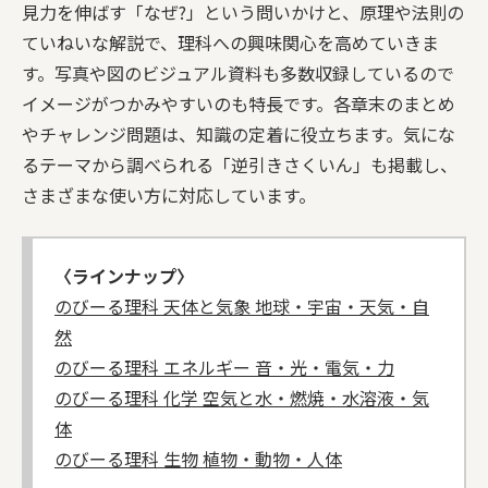
見力を伸ばす「なぜ?」という問いかけと、原理や法則の
ていねいな解説で、理科への興味関心を高めていきま
す。写真や図のビジュアル資料も多数収録しているので
イメージがつかみやすいのも特長です。各章末のまとめ
やチャレンジ問題は、知識の定着に役立ちます。気にな
るテーマから調べられる「逆引きさくいん」も掲載し、
さまざまな使い方に対応しています。
〈ラインナップ〉
のびーる理科 天体と気象 地球・宇宙・天気・自
然
のびーる理科 エネルギー 音・光・電気・力
のびーる理科 化学 空気と水・燃焼・水溶液・気
体
のびーる理科 生物 植物・動物・人体