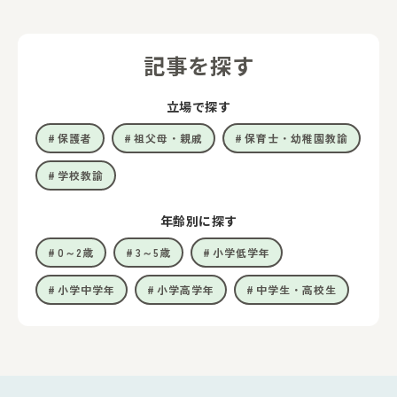
記事を探す
立場で探す
保護者
祖父母・親戚
保育士・幼稚園教諭
学校教諭
年齢別に探す
0～2歳
3～5歳
小学低学年
小学中学年
小学高学年
中学生・高校生