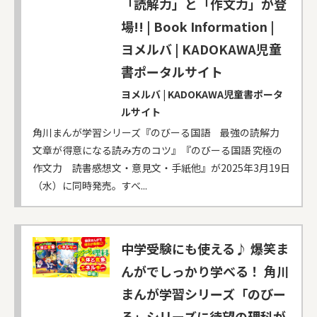
「読解力」と「作文力」が登
場!! | Book Information |
ヨメルバ | KADOKAWA児童
書ポータルサイト
ヨメルバ | KADOKAWA児童書ポータ
ルサイト
角川まんが学習シリーズ『のびーる国語 最強の読解力
文章が得意になる読み方のコツ』『のびーる国語 究極の
作文力 読書感想文・意見文・手紙他』が2025年3月19日
（水）に同時発売。すべ...
中学受験にも使える♪ 爆笑ま
んがでしっかり学べる！ 角川
まんが学習シリーズ「のびー
る」シリーズに待望の理科が