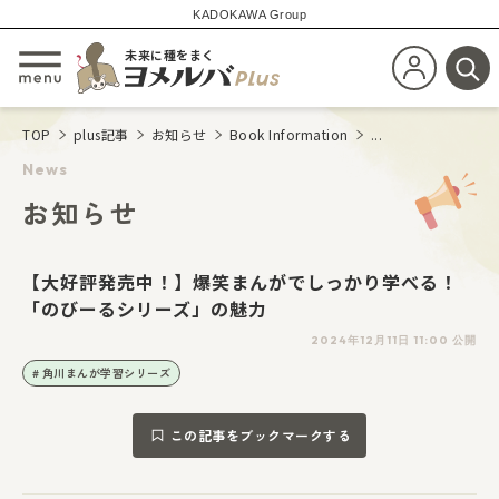
KADOKAWA Group
未来に種をまく
新規会員登
メニューを開閉する
検
TOP
plus記事
お知らせ
Book Information
...
News
お知らせ
【大好評発売中！】爆笑まんがでしっかり学べる！
「のびーるシリーズ」の魅力
2024年12月11日 11:00 公開
角川まんが学習シリーズ
この記事をブックマークする