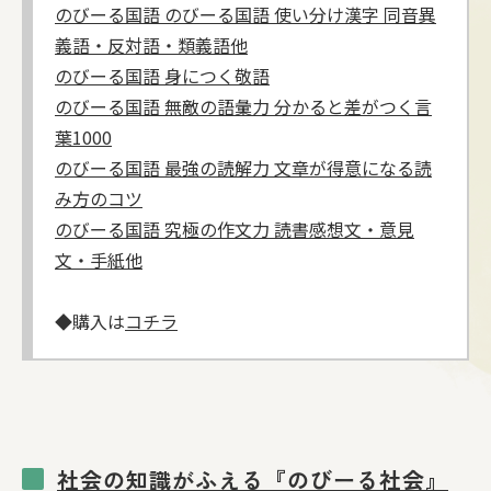
のびーる国語 のびーる国語 使い分け漢字 同音異
義語・反対語・類義語他
のびーる国語 身につく敬語
のびーる国語 無敵の語彙力 分かると差がつく言
葉1000
のびーる国語 最強の読解力 文章が得意になる読
み方のコツ
のびーる国語 究極の作文力 読書感想文・意見
文・手紙他
◆購入は
コチラ
社会の知識がふえる『のびーる社会』