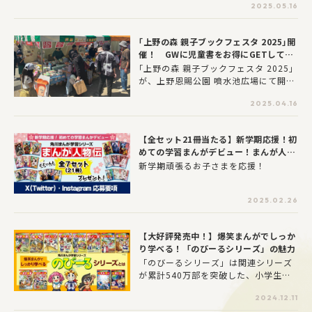
スマスプレゼントについてアンケート
んか？アンケートに答えた方の中から
2025.05.16
でお聞きしました！金額は思っている
抽選で計40名様（8セット×各5名様）
よりも高い？ 低い？ 今年のクリス
に児童書セットをプレゼントします。
｢上野の森 親子ブックフェスタ 2025｣開
マスプレゼントを決める際の参考にし
朝読や読書感想文の本などにもご活用
催！ GWに児童書をお得にGETして親
てみてください。
ください。また、また、Wチャンスと
子で楽しもう♪
して、児童書セットに外れた方の中か
｢上野の森 親子ブックフェスタ 2025｣
ら抽選で、図書カードネットギフト20
が、上野恩賜公園 噴水池広場にて開催
00円分を20名様にプレゼント。皆さま
されることが決定！ 絵本や児童書を
2025.04.16
のご応募お待ちしてます。
はじめ、約4万冊の書籍を読者謝恩価格
で販売します。また、イベントテント
や出版社テントでは、作家のサイン会
【全セット21冊当たる】新学期応援！初
やイベントを随時開催するほか、「被
めての学習まんがデビュー！まんが人物
爆終戦80年」の本年、大人気YouTube
伝プレゼントキャンペーン応募要項
新学期頑張るお子さまを応援！
rピアニストジェイコブ・コーラーが登
場し、観覧無料の｢被爆ピアノ｣ストリ
ートピアノを開催するなど催しもめじ
2025.02.26
ろ押し！ さまざまな出版社が参加し
ます。もちろん、KADOKAWAも参加し
ますのでぜひ遊びに来てください。
【大好評発売中！】爆笑まんがでしっか
り学べる！「のびーるシリーズ」の魅力
「のびーるシリーズ」は関連シリーズ
が累計540万部を突破した、小学生に
大人気の『どっちが強い⁉』のキャラ
2024.12.11
クターたちを起用した教科別学習まん