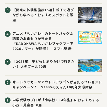
い先生と読書にチャレンジ！～」が開
催！
【関東の体験型施設15選】親子で遊び
ながら学べる！おすすめスポットを厳
選
アニメ「ちいかわ」のトートバッグ＆
読書のおまもりが当たる
「KADOKAWA ちいかわブックフェア
2026サマー」が開催！ スマホ壁紙は
応募者全員にプレゼント！
【2026年】子どもと泊りがけで行きた
い！ 大型プール20選
オートクッカーやアウトドアワゴンが当たるプレゼント
キャンペーン！ Sassyのえほん10周年大感謝祭！
中学受験のプロが「小学校3・4年生」におすすめする
小説・児童書10選