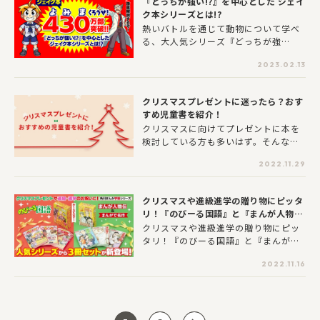
『どっちが強い!?』を中心とした ジェイ
しも目白押し！さまざまな出版社が参
ク本シリーズとは!?
加します。もちろん、KADOKAWAも参
熱いバトルを通じて動物について学べ
加しますのでぜひ遊びに来てください
る、大人気シリーズ『どっちが強
ね。
い!?』。本作ではジェイクたち“Ｘベン
2023.02.13
チャー調査隊”が活躍します。実はこの
Ｘベンチャー調査隊、レインたち別チ
ームがいたり、創設者がいたりと様々
クリスマスプレゼントに迷ったら？おす
なメンバーが関わっているのです。動
すめ児童書を紹介！
物、人体、ナゾトキ、恐竜、ロボッ
クリスマスに向けてプレゼントに本を
ト…などなど、シリーズごとに扱うテ
検討している方も多いはず。そんな方
ーマが異なり、Ｘベンチャー調査隊の
にヨメルバから新発売のおすすめ児童
仲間が関わっている書籍をまとめて“ジ
2022.11.29
書などを紹介します。ぜひ、参考にし
ェイク本”と呼んでおります。
てみてください！
クリスマスや進級進学の贈り物にピッタ
リ！『のびーる国語』と『まんが人物
伝』&『まんがで名作』から3冊セット
クリスマスや進級進学の贈り物にピッ
がそれぞれ新登場！
タリ！『のびーる国語』と『まんが人
物伝』&『まんがで名作』から3冊セッ
2022.11.16
トがそれぞれ新登場！