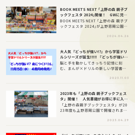
がです。子どもたちが思わず笑っちゃ
うおもしろいまんがで「しっかり学べ
BOOK MEETS NEXT ｢上野の森 親子ブ
る」内容が、子どもにも保護者にも支
ックフェスタ 2024｣開催！ GWに児童
持されています。このページでは、現
書をお得にGETしよう
BOOK MEETS NEXT ｢上野の森 親子ブ
在発売中の『のびーる国語』『のびー
ックフェスタ 2024｣が上野恩賜公園で
る社会』『のびーる理科』の魅力をご
開催されることが決定！ 絵本や児童
紹介します。苦手な科目の克服に、ぜ
2024.04.26
書をはじめ、約4万冊の書籍を読者謝恩
ひご活用ください。
価格で販売します。さまざまな出版社
が参加します。もちろん、KADOKAWA
大人気『どっちが強い!?』から学習ドリ
も参加しますのでぜひ遊びに来てくだ
ルシリーズが誕生!!!!! 『どっちが強い!?
さいね。
身につくドリル』11月15日（水） ４冊
脳と手を動かしてきっちり記憶に刻
同時発売！
む、まんが×ドリルの新しい学習書、
創刊!!
2023.11.03
2023年も「上野の森 親子ブックフェス
タ」開催！ 人気書籍がお得に手に入る
チャンス
「上野の森親子ブックフェスタ」が20
23年度も上野恩賜公園で開催されま
す。絵本や児童書をはじめ、約4万冊の
2023.04.29
書籍を読者謝恩価格で販売します。ま
た、出版社テントでは、作家のサイン
会やイベントを随時開催するなどの催