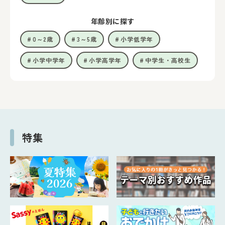
年齢別に探す
0～2歳
3～5歳
小学低学年
小学中学年
小学高学年
中学生・高校生
特集