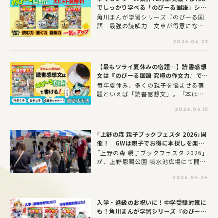
でしっかり学べる「のびーる国語」シリ
ーズのおすすめポイント!!
角川まんが学習シリーズ『のびーる国
語 最強の読解力 文章が得意になる
読み方のコツ』『のびーる国語 究極の
2026.06.23
作文力 読書感想文・意見文・手紙
他』が2025年3月19日（水）に同時発
売。すべての教科の土台となる「読解
【最もツライ夏休みの宿題…】読書感想
力」と「作文力」が身につく2冊のおす
文は『のびーる国語 究極の作文力』で攻
すめポイントを紹介します。
略！
毎年夏休み、多くの親子を悩ませる宿
題といえば「読書感想文」。「本は読
んだものの、何を書けばいいかわから
2026.06.15
ない…」 「うまく文章にできなくて、
書くのがイヤ！」お子さんのそんな悩
みに、頭を抱えている保護者の方も多
｢上野の森 親子ブックフェスタ 2026｣開
いのではないでしょうか？そんな読書
催！ GWは親子でお得に本探しを楽し
感想文の強い味方になるのが、大人気
もう♪
｢上野の森 親子ブックフェスタ 2026｣
学習まんが「のびーるシリーズ」から
が、上野恩賜公園 噴水池広場にて開催
登場した『のびーる国語 究極の作文
されることが決定！絵本や児童書をは
力』です。文章だけの解説書とはちが
2026.04.24
じめ、約4万冊の書籍を読者謝恩価格で
い、まんがだから親しみやすく、楽し
販売します。また、イベントテントや
く読めるのが最大の魅力。読書感想文
出展社テントでは、作家のサイン会や
が得意な子も、苦手な子も、無理なく
入学・進級のお祝いに！中学受験対策に
イベントを随時開催するなどの催しも
ステップアップできる一冊です。今回
も！角川まんが学習シリーズ『のびーる
めじろ押し！さまざまな出版社が参加
は、学習まんがで読書感想文の書き方