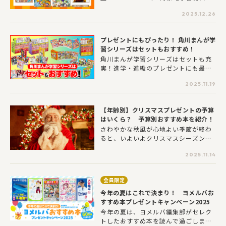
ア限定）つばさ文庫の人気シリーズや
2025.12.26
楽しく学べる学習まんがシリーズ、人
気の絵本など児童書がお得に手に入り
ます！【期間：2025年12月26日
プレゼントにもぴったり！ 角川まんが学
（金）～2026年1月8日（木）】
習シリーズはセットもおすすめ！
角川まんが学習シリーズはセットも充
実！進学・進級のプレゼントにも最適
です。『日本の歴史』や『人物伝』、
2025.11.19
大人気の『どっちが強い!?』『のびー
る』シリーズなど幅広いラインナップ
をご用意しています。お気に入りが詰
【年齢別】クリスマスプレゼントの予算
まった、ぴったりのセットを見つけて
はいくら？ 予算別おすすめ本を紹介！
くださいね！
さわやかな秋風が心地よい季節が終わ
ると、いよいよクリスマスシーズンが
やってきます！「子どものクリスマス
2025.11.14
プレゼントの金額の予算はどれくらい
なんだろう？」「みんな、どんなプレ
ゼントをあげている？」「どんな理由
会員限定
でプレゼントを選んでいるのかな？」
今年の夏はこれで決まり！ ヨメルバお
クリスマスプレゼントに関して、素朴
すすめ本プレゼントキャンペーン2025
な疑問を持っている方も多いのではな
いでしょうか？そんな悩みに応えるべ
今年の夏は、ヨメルバ編集部がセレク
く、ヨメルバ会員のみなさんに、クリ
トしたおすすめ本を読んで過ごしませ