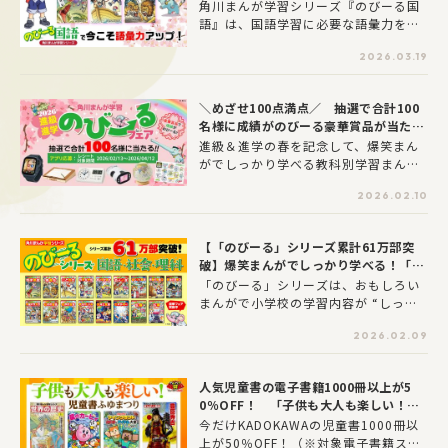
国語』爆笑学習まんがで今こそ語彙力ア
角川まんが学習シリーズ『のびーる国
します。もちろん、KADOKAWAも参加
を学ぶ効果と、お子さんのタイプに合
ップ！
語』は、国語学習に必要な語彙力をま
しますのでぜひ遊びに来てください。
わせた活用法を徹底解説します。
んがで楽しく学べるシリーズです。新
2026.03.19
入学、新学期準備から、中学受験の基
礎固めにも役立つ本シリーズの特徴と
魅力を紹介します！
＼めざせ100点満点／ 抽選で合計100
名様に成績がのびーる豪華賞品が当た
る!! 「角川まんが学習 2026進級進
進級＆進学の春を記念して、爆笑まん
学 のびーるフェア」が2月13日（金）
がでしっかり学べる教科別学習まんが
より開催！
「のびーる」シリーズを対象とした、
2026.02.10
「角川まんが学習 2026進級進学 の
びーるフェア」を開催します!! 豪華賞
品から教科ごとのオススメアイテム、
【「のびーる」シリーズ累計61万部突
ここだけでしか手に入らない特製シー
破】爆笑まんがでしっかり学べる！「の
ルまで、成績がのびーる賞品を用意さ
びーる」シリーズのおすすめポイント
「のびーる」シリーズは、おもしろい
せていただきました。ぜひ対象書籍を
まんがで小学校の学習内容が “しっか
購入してKADOKAWAアプリから応募
り学べる”本気の学習まんがです。現在
し、めざせ100点満点!!!
2026.02.09
「のびーる国語」「のびーる社会」
「のびーる理科」を刊行しています。
「こんな本をまっていました！」「子
人気児童書の電子書籍1000冊以上が5
どもが気に入って自発的に読んでい
0％OFF！ 「子供も大人も楽しい！
る」など読者からも保護者からもご好
児童書ふゆまつり」開催
今だけKADOKAWAの児童書1000冊以
評をいただいています。
上が50％OFF！（※対象電子書籍スト