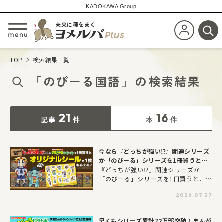
KADOKAWA Group
未来に種をまく
新規会員登
メニューを開閉する
検
TOP
検索結果一覧
「
のびーる国語
」
の
検索結果
21
16
記事
件
本
件
今なら『どっちが強い⁉』関連シリーズ
か「のびーる」シリーズを1冊買うと、
オリジナルシールを1枚プレゼント！
『どっちが強い⁉』関連シリーズか
「のびーる」シリーズを1冊買うと、オ
リジナルシールが1枚もらえます。枚数
2026.07.27
限定なので、このチャンスをお見逃し
なく！
早くもシリーズ累計72万部突破！まんが