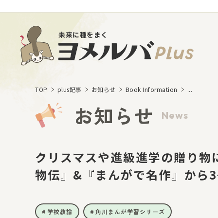
未来に種をまく
TOP
plus記事
お知らせ
Book Information
...
お知らせ
News
クリスマスや進級進学の贈り物
物伝』&『まんがで名作』から
学校教諭
角川まんが学習シリーズ