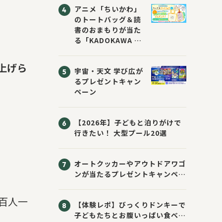
アニメ「ちいかわ」
のトートバッグ＆読
書のおまもりが当た
る「KADOKAWA ち
いかわブックフェア
2026サマー」が開
上げら
宇宙・天文 学び広が
催！ スマホ壁紙は
るプレゼントキャン
応募者全員にプレゼ
ペーン
ント！
【2026年】子どもと泊りがけで
行きたい！ 大型プール20選
オートクッカーやアウトドアワゴ
ンが当たるプレゼントキャンペー
ン！ Sassyのえほん10周年大
感謝祭！
百人一
【体験レポ】びっくりドンキーで
子どもたちとお腹いっぱい食べて