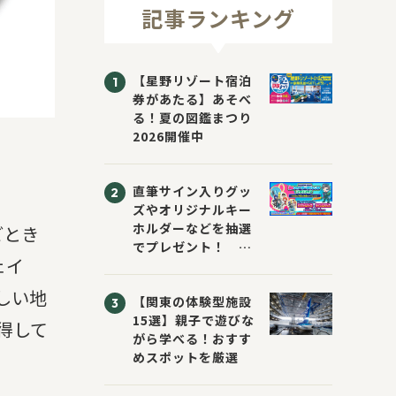
記事ランキング
【星野リゾート宿泊
券があたる】あそべ
る！夏の図鑑まつり
2026開催中
直筆サイン入りグッ
ズやオリジナルキー
ホルダーなどを抽選
ごとき
でプレゼント！
ェイ
「KADOKAWA 夏の
ウォーターチャレン
しい地
【関東の体験型施設
ジブックフェア2026
15選】親子で遊びな
～すまない先生と読
得して
がら学べる！おすす
書にチャレンジ！
めスポットを厳選
～」が開催！