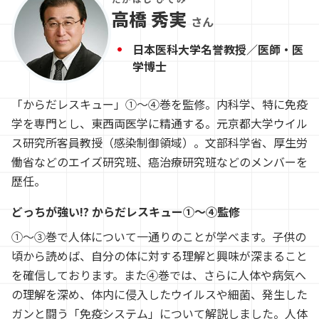
高橋 秀実
さん
日本医科大学名誉教授／医師・医
学博士
「からだレスキュー」①～④巻を監修。内科学、特に免疫
学を専門とし、東西両医学に精通する。元京都大学ウイル
ス研究所客員教授（感染制御領域）。文部科学省、厚生労
働省などのエイズ研究班、癌治療研究班などのメンバーを
歴任。
どっちが強い!? からだレスキュー①～④監修
①〜③巻で人体について一通りのことが学べます。子供の
頃から読めば、自分の体に対する理解と興味が深まること
を確信しております。また④巻では、さらに人体や病気へ
の理解を深め、体内に侵入したウイルスや細菌、発生した
ガンと闘う「免疫システム」について解説しました。人体