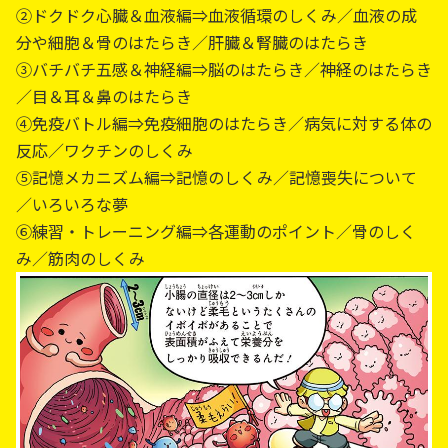
②ドクドク心臓＆血液編⇒血液循環のしくみ／血液の成
分や細胞＆骨のはたらき／肝臓＆腎臓のはたらき
③バチバチ五感＆神経編⇒脳のはたらき／神経のはたらき
／目＆耳＆鼻のはたらき
④免疫バトル編⇒免疫細胞のはたらき／病気に対する体の
反応／ワクチンのしくみ
⑤記憶メカニズム編⇒記憶のしくみ／記憶喪失について
／いろいろな夢
⑥練習・トレーニング編⇒各運動のポイント／骨のしく
み／筋肉のしくみ