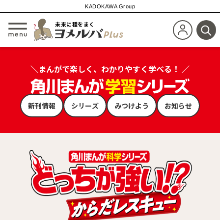
KADOKAWA Group
未来に種をまく
新規会員登
メニューを開閉する
検
＼まんがで楽しく、わかりやすく学べる！ ／
新刊情報
シリーズ
みつけよう
お知らせ