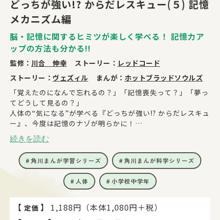
どっちが強い!? からだレスキュー(５) 記憶
メカニズム編
脳・記憶に関するヒミツが楽しく学べる！ 記憶力ア
ップの方法も分かる!!
監修：
川合 伸幸
ストーリー：
レッドコード
ストーリー：
ヴェズィル
まんが：
ホットブラッドソウルズ
「覚えたのになんで忘れるの？」「記憶喪失って？」「夢っ
てどうして見るの？」
人体の“気になる”が学べる『どっちが強い!? からだレスキュ
ー』、今度は記憶のナゾが明らかに！
続きを読む
▼監修・川合伸幸先生コメント
「記憶は、思い出のことだと思っていませんか？じつは記憶
角川まんが学習シリーズ
角川まんが科学シリーズ
にはいろいろな種類のものがあります。この本で、覚えた
り、忘れたりする記憶の不思議に迫ってみましょう。」
人体
小学校中学年
▼あらすじ
動物の記憶の力を調査するため、研究者・ジルと共にクワメ
【
】
1,188円（本体1,080円＋税）
定価
の村をおとずれたジェイクたち。