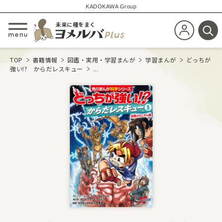
KADOKAWA Group
未来に種をまく
新規会員登
メニューを開閉する
検
TOP
書籍情報
図鑑・実用・学習まんが
学習まんが
どっちが
強い!? からだレスキュー
...