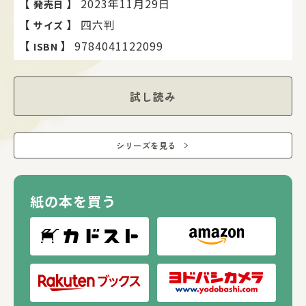
【
】
2023年11月29日
発売日
すると長老は記憶を失っており、アリマというあやしい男が
村を支配していた。
【
】
四六判
サイズ
長老の記憶を取りもどすため、アリマの真の目的をあばくた
【
】
9784041122099
ISBN
め
ジェイク、クワメたちXベンチャー調査隊は村に伝わる動物
たちの秘密の場所“モモル”を目指す！
試し読み
シリーズを見る
紙の本を買う