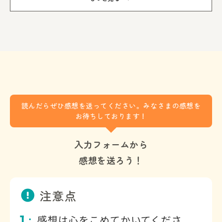
３章 シャーマンのたくらみ
４章 記憶喪失の原因
５章 “モモル”の森
６章 ハイパーサイメシア
７章 エルダーのいかり
８章 ことの真相
読んだらぜひ感想を送ってください。みなさまの感想を
お待ちしております！
入力フォームから
感想を送ろう！
注意点
1
感想は心をこめてかいてくださ
：