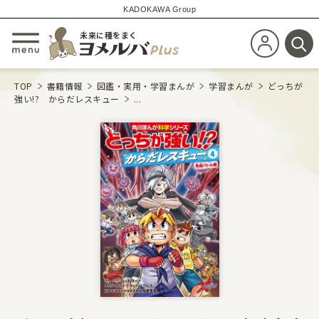
KADOKAWA Group
未来に種をまく
新規会員登
メニューを開閉する
検
TOP
書籍情報
図鑑・実用・学習まんが
学習まんが
どっちが
強い!? からだレスキュー
...