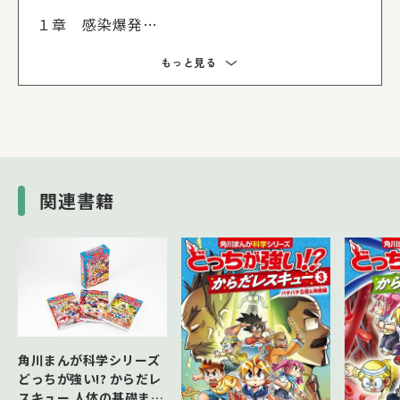
１章 感染爆発
２章 なぞのウイルスの発生源？
もっと見る
３章 ジェイクが感染
４章 スミスの能力
５章 ウイルス軍団
６章 “新入り”の大活躍
７章 形勢逆転!?
８章 ウイルスに負けない
関連書籍
角川まんが科学シリーズ
どっちが強い!? からだレ
スキュー 人体の基礎まる