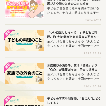
ますよね。自立への第一歩として嬉し
選び方や読むときのコツも紹介
く感じる反面、「事故に遭わないか」
子どもが寝る前に絵本を読んであげる
「お友だちとトラブルにならないか」
ひととき。それは、親はもちろん子ど
と、心配や不安が尽きない保護者の方
もにとっても、至福のコミュニケーシ
も多いのではないでしょうか。今回
2026.07.13
ョンタイムです。その一方で、「読ん
は、ヨメルバ会員の皆さんに「子ども
でいるうちにどんどん子どもの目がさ
だけで遊ぶときのこと」についてアン
えてきて逆効果」「ぜんぜん興味をも
ケートを実施しました。みんながどん
「つい口出ししちゃう…」子どもの料
ってくれない」など、寝かしつける際
な場所で遊んでいるのか、安全のため
理、約7割の親が抱える最大の不安と
の絵本の読み聞かせに苦労している方
のルールや見守りツールの活用法な
は？
ヨメルバ会員のみなさんの「みんなど
も多いのではないでしょうか。そこ
ど、調査結果と皆さんのコメントをご
うしてる？」を調査！今回のテーマ
で、年齢別のおすすめ寝かしつけ絵本
紹介します。
は“子どもの料理”について。キッチン
を、絵本専門士・高橋真生さんにピッ
2026.06.26
で忙しくご飯を作っていると、子ども
クアップしていただきました。寝かし
が「お手伝いしたい！」とやってくる
つけ絵本選びのポイントや、それぞれ
こと、ありませんか？子どものやる気
の絵本の魅力もうかがっています。こ
お店選びの決め手、実は「価格」より
は嬉しい反面、「危なくないかな」
れらを参考に、ぜひお子さんをリラッ
「〇〇」が重要だった！子育て世帯の外
「時間がかかってしまうな」と葛藤し
クスさせ、気持ちよく眠りに導く一冊
食事情を調査
ヨメルバ会員のみなさんの「みんなど
てしまう方も多いのではないでしょう
を見つけてくださいね。
うしてる？」を調査！今回のテーマ
か。今回は、ヨメルバ会員の皆さんに
は“家族での外食”について。休日のリ
「子どもの料理」についてアンケート
2026.05.28
フレッシュや、毎日のご飯づくりをち
を実施しました。各ご家庭で子どもた
ょっとお休みしたいとき、家族での
ちがどんな料理に挑戦し、保護者の皆
「外食」はとても頼りになる存在です
さまがどのようにサポートしているの
子どもの写真や制作物、“あの人”はどう
よね。しかし、いざ子どもを連れて外
か、調査結果と皆さんのコメントをご
してる？
食に出かけるとなると、「騒がないか
紹介します。