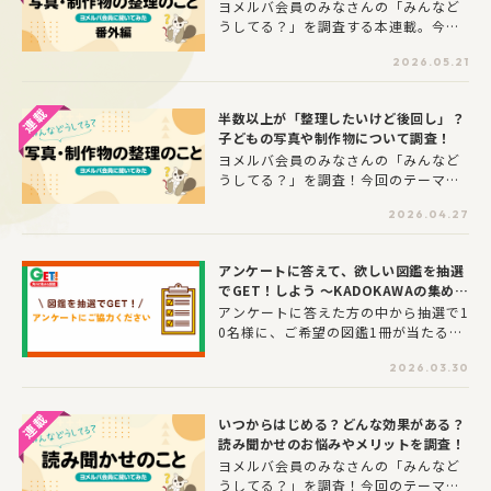
ヨメルバ会員のみなさんの「みんなど
な」「何を食べさせよう」「待ち時間
うしてる？」を調査する本連載。今回
がもたないかも」と、家で食べるのと
は番外編として、過去のアンケートの
はまた違った気疲れを感じる方も多い
2026.05.21
中でもひと際反響が大きかったテー
のではないでしょうか。今回は、ヨメ
マ、「お子さんの写真・制作物」につ
ルバ会員の皆さんに「家族での外食」
いて、ヨメルバでコミックエッセイを
についてアンケートを実施しました。
半数以上が「整理したいけど後回し」？
連載してくださっている、うえだしろ
どんなお店を、どんな理由で選んでい
子どもの写真や制作物について調査！
こさんとみやけさんにもアンケートに
るのか、外食時に工夫していることや
ヨメルバ会員のみなさんの「みんなど
答えていただきました！
お悩みなど、調査結果と皆さんのコメ
うしてる？」を調査！今回のテーマ
ントをご紹介します。
は“お子さんの写真・制作物”につい
2026.04.27
て。子どもの成長の証である「写真」
や、保育園や幼稚園・学校で作ってき
た折り紙・絵・工作などの「制作
アンケートに答えて、欲しい図鑑を抽選
物」。たくさん残しておきたいと思う
でGET！しよう ～KADOKAWAの集める
反面、「日々増えていく写真の整理が
図鑑GET！ 春の大プレゼント祭り～
アンケートに答えた方の中から抽選で1
追いつかない」「立体作品の保管場所
0名様に、ご希望の図鑑1冊が当たる！
に困る」と悩んでいる保護者の方は多
春限定の特別アンケートを実施中で
いのではないでしょうか。今回はヨメ
2026.03.30
す。皆様のご応募をお待ちしておりま
ルバ会員へのアンケートから、リアル
す。
な「子どもの思い出保管事情」につい
ての調査結果をご紹介します。写真は
いつからはじめる？どんな効果がある？
印刷している？園や学校の写真は買
読み聞かせのお悩みやメリットを調査！
う？制作物はどうやって保管してい
ヨメルバ会員のみなさんの「みんなど
る？など、調査結果と皆さんのコメン
うしてる？」を調査！今回のテーマ