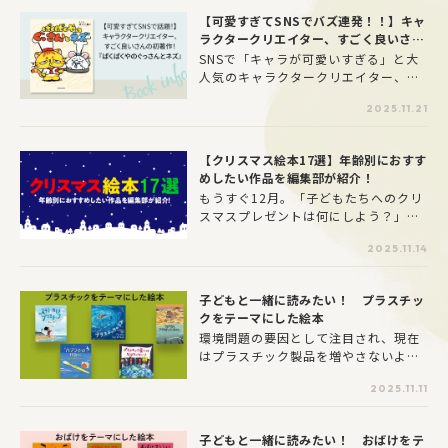
る方も多いのではないでしょうか。今
【可愛すぎてSNSでバズ連発！！】キャ
回は、ヨメルバ会員のうちお子さんが
ラクタークリエイター、すごく良いさん
いる方337人に、「子どものおやつに
の初著作！『ぱくぱくやのぐっさんとネ
SNSで「キャラが可愛いすぎる」と大
ついて」のアンケート調査を行いまし
ズ』
人気のキャラクタークリエイター、す
た！お子さんはいつどのくらいの頻度
ごく良いさんの初著作となる絵本『ぱ
で、どんなおやつを食べているのか、
2025.11.21
くぱくやのぐっさんとネズ』をご紹介
手作りのおやつについてなど、調査結
します。
果をご紹介します。
【クリスマス絵本17選】年齢別におすす
めしたい作品を編集部が紹介！
もうすぐ12月。「子どもたちへのクリ
スマスプレゼントは何にしよう？」と
頭を悩ませている方も多いのではない
2025.11.14
でしょうか。絵がカラフルで、心に残
るハートフルなストーリーが多いクリ
スマス絵本は、そんな特別な日にぴっ
子どもと一緒に読みたい！ プラスチッ
たりの贈り物です。とはいえ、絵本は
クをテーマにした絵本
あまりに種類が多くて、どれを選んだ
環境問題の要因として注目され、現在
らいいのか迷ってしまうもの。そこ
はプラスチック製品を増やさないよう
で、ヨメルバ編集部が、年齢別のおす
再利用が促進され、分別やリサイクル
すめクリスマス絵本をピックアップし
2025.11.11
が法律によって義務付けられていま
てみました。お子さんの心に残る一冊
す。今回は、このプラスチック製品が
を、ぜひ見つけてあげてください。
なぜ問題となっているのか、環境問題
子どもと一緒に読みたい！ おばけをテ
を解決するために私たちができること