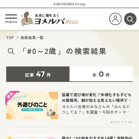
KADOKAWA Group
未来に種をまく
新規会員登
メニューを開閉する
検
TOP
検索結果一覧
「
#0～2歳
」
の
検索結果
47
0
記事
件
本
件
猛暑で遊び場が変化？多様化する子ども
の居場所、親が抱える見えない場所での
不安とは
ヨメルバ会員のみなさんの「みんなど
うしてる？」を調査！今回のテーマ
は“子どもの外遊び”について。子ども
2026.07.28
が成長するにつれ、親の手を離れて
「子どもだけでお友だちと遊びに行き
たい！」と言い始める時期がやってき
寝かしつけ絵本おすすめ14選！年齢別の