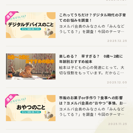
いが多くて、栄養バランスが心配…」
始・完了の時期から、実際に効果があ
「食べるのが遅くて、朝の忙しい時間
った方法、そして今だから言える「先
はイライラしてしまう…」—子育て
輩ママ・パパの本音」、「今トイトレ
これってうちだけ？デジタル時代の子育
中、毎日のお子さんの食事が大きな悩
をしているママ・パパへの先輩からの
てのお悩みを調査！
みの種になっている方は多いのではな
エール」まで、調査結果と皆さんのコ
ヨメルバ会員のみなさんの「みんなど
いでしょうか。今回のテーマは「子ど
メントをご紹介します。この記事はヨ
うしてる？」を調査！今回のテーマ
もの食事について」。お子さんがいる
メルバ会員の皆さんの経験を紹介する
は“子どものデジタルデバイス利用”に
ヨメルバ会員の方571人にアンケート
ものです。「トイトレ」というと気負
2025.12.25
ついて。「またスマホ見てる…」「ゲ
調査を行いました。お子さんの食事に
いがちなイベントになってしまいやす
ームばっかりで目が悪くならないか
関して、保護者の方はどのような悩み
いですが、「こんな人もいるんだな」
な？」—学校教育の場でもタブレット
を抱えているのか、また、お子さんの
「先輩たちもみんな苦労したんだな」
楽しめる？ 早すぎる？ 0歳～2歳に
などのデジタルデバイスが導入され、
好き嫌いへの対応方法など、調査結果
という気楽な気持ちで読んでいただけ
年齢別おすすめ絵本
お子さんのデジタル機器との付き合い
をご紹介します。
れば幸いです。
絵本は子どもの心の発達にとって、大
方に悩んでいる方は多いのではないで
切な役割をもっています。だからこそ
しょうか。今回のテーマは「お子さん
「いい絵本を読んであげたい」と肩に
のデジタルデバイス利用について」。
2025.12.05
力が入ってしまうのが親心ですが、絵
お子さんがいるヨメルバ会員の方383
本を楽しむためには、子どもの成長・
人にアンケート調査を行いました。お
発達にあった絵本をえらぶことが大切
子さんはデジタルデバイスをどのくら
市販のお菓子or手作り？食事への影響
です。
いの時間、どんな目的で使っているの
は？ヨメルバ会員の“おやつ”事情、お悩
か、また、保護者の方の悩みや、各家
みを調査！
ヨメルバ会員のみなさんの「みんなど
庭で実践されているユニークな工夫ま
うしてる？」を調査！今回のテーマ
で、調査結果をご紹介します。
は“子どものおやつ”について。忙しい
2025.11.25
毎日の中で市販のお菓子に頼ってしま
うことに、少しだけ罪悪感を抱いてい