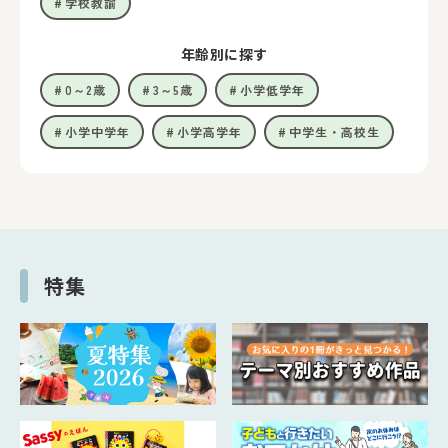
学校教諭
年齢別に探す
0～2歳
3～5歳
小学低学年
小学中学年
小学高学年
中学生・高校生
特集