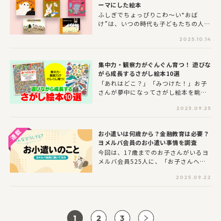
ーマにした絵本
は何か、世界で行われている取り組み
ふしぎでちょっぴりこわ～い“おば
はどんなものかを知ることのできる絵
け”は、いつの時代も子どもたちの人気
本をご紹介します。
者。そして、10月は、そんなおばけが
2025.10.14
モチーフになる行事・ハロウィンがあ
ります。今回は「おばけ」をテーマに
した絵本をご紹介します。ちょっぴり
集中力・観察力がぐんぐん育つ！ 遊びな
怖くて、でもなんだか人間味があっ
がら成長するさがし絵本10選
て、くすっと笑えるおばけたちの姿
「あれはどこ？」「みつけた！」お子
を、ぜひ身近に感じてみてください。
さんが夢中になってさがし絵本を眺め
る姿は、とても愛らしいですよね。さ
2025.09.25
がし絵本は、ただ楽しいだけでなく、
「集中力」「記憶力」「観察力」「識
別力」「忍耐力」アップをぐんぐん育
お小遣いは何歳から？金融教育は必要？
むことができます。そこで、今回は、
ヨメルバ会員のお小遣い事情を調査
お子さんが思わず熱中してしまうさが
今回は、17歳までのお子さんがいるヨ
し絵本10冊をご紹介します。ぜひお子
メルバ会員525人に、「お子さんへの
さんの年齢や興味に合わせて、お気に
お小遣いについて」アンケート調査を
入りの一冊を見つけてみてください。
2025.09.22
行いました！ヨメルバ会員のお小遣い
プレゼントにもぴったりです！
事情についてご紹介します。
1
2
3