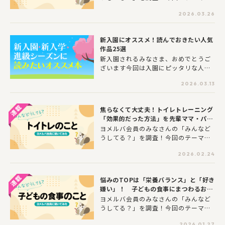
トをご紹介します。
は“読み聞かせ”について。子どもの成
2026.03.26
長や親子のコミュニケーションに良い
とされる「読み聞かせ」。やった方が
良いとは思いつつも、上手く読めてい
新入園にオススメ！読んでおきたい人気
るのか気になったり、お子さんがなか
作品25選
なか集中してくれなかったり、逆に何
新入園されるみなさま、おめでとうご
度も同じ本の読み聞かせを頼まれた
ざいます今回は入園にピッタリな人気
り、お悩みを抱えている方も多いので
作品を、各編集部が厳選しオススメポ
はないでしょうか。今回はそんな「読
2026.03.13
イントと一緒にご紹介します！入園前
み聞かせ」について、ヨメルバ会員81
に覚えたいことが学べる絵本や、わく
2名にアンケート調査を行いました。何
わくとした節目にぴったりな作品が盛
歳から始めたか、読み聞かせをして良
焦らなくて大丈夫！トイレトレーニング
りだくさん！ぜひ「お気に入りの1冊」
かったと感じたことは何か、調査結果
「効果的だった方法」を先輩ママ・パパ
を見つけてくださいね♪
と皆さんのコメントをご紹介します。
に調査
ヨメルバ会員のみなさんの「みんなど
お仕事やボランティアで読み聞かせを
うしてる？」を調査！今回のテーマ
される方もぜひご覧ください！
は“トイレトレーニング”について。子
2026.02.24
育て中の大きな壁のひとつ、「トイレ
トレーニング（トイトレ）」。 「そろ
そろ始めたほうがいいの？」「みんな
悩みのTOPは「栄養バランス」と「好き
はどうやって進めているの？」と不安
嫌い」！ 子どもの食事にまつわるお悩
に思う保護者の方も多いのではないで
みを調査
ヨメルバ会員のみなさんの「みんなど
しょうか。今回はそんな「トイトレ」
うしてる？」を調査！今回のテーマ
について、お子さんがいるヨメルバ会
は“子どもの食事”について。「好き嫌
員にアンケート調査を行いました。開
2026.01.27