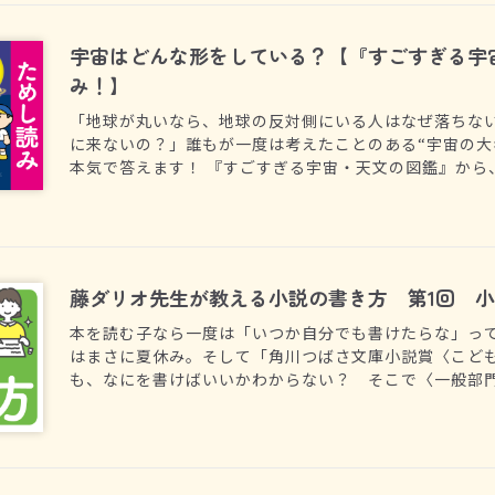
宇宙はどんな形をしている？【『すごすぎる宇
み！】
「地球が丸いなら、地球の反対側にいる人はなぜ落ちない
に来ないの？」誰もが一度は考えたことのある“宇宙の大
本気で答えます！ 『すごすぎる宇宙・天文の図鑑』から
開。驚きとなるほどがつまったページを、さっそくのぞ
藤ダリオ先生が教える小説の書き方 第1回 
本を読む子なら一度は「いつか自分でも書けたらな」っ
はまさに夏休み。そして「角川つばさ文庫小説賞〈こど
も、なにを書けばいいかわからない？ そこで〈一般部
大人気シリーズ「絶体絶命ゲーム」の作者・藤ダリオ先
に、小説の書き方を教えてもらう連載です！（全３回更