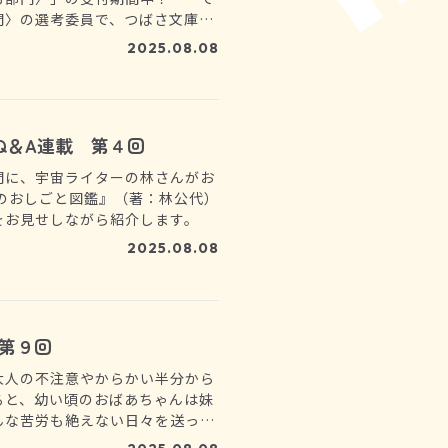
門〉の選考委員で、つばさ文庫の
生から、ヨメルバのために特別
2025.08.08
新）
Q＆A連載 第４回
問に、宇宙ライターの林さんがお
のおしごと図鑑』（著：林公代）
をお見せしながら紹介します。
2025.08.08
第９回
大人の不注意やからかい半分から
ると、幼い頃のおばあちゃんは妹
んな苦労も絶えない日々を送って
だったのです。