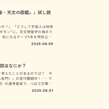
宙・天文の図鑑』』試し読
の？」 「どうして宇宙人は地球
ギモン”に、天文物理学の視点で
、気になるテーマ5本を特別公
いてみましょう！
2025.08.05
小説はなにか？
て考えたことがあるのでは？ 今
も部門〉」の受付期間中！……で
門〉の選考委員で、つばさ文庫の
生から、ヨメルバのために特別
2025.08.01
新）