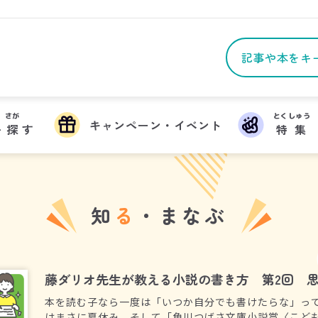
さが
とくしゅう
キャンペーン・イベント
を
探
す
特集
知
る
・まなぶ
藤ダリオ先生が教える小説の書き方 第2回 
本を読む子なら一度は「いつか自分でも書けたらな」っ
はまさに夏休み。そして「角川つばさ文庫小説賞〈こど