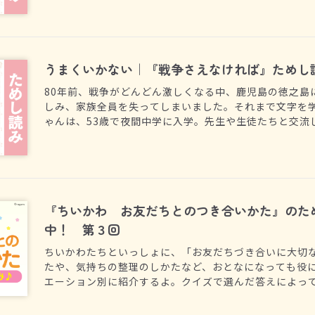
うまくいかない｜『戦争さえなければ』ためし
80年前、戦争がどんどん激しくなる中、鹿児島の徳之島
しみ、家族全員を失ってしまいました。それまで文字を
ゃんは、53歳で夜間中学に入学。先生や生徒たちと交流
り戻していくようでした。そこで綴った「戦争がにくい
ような戦時下の暮らしの様子と叫びが記されていました
『ちいかわ お友だちとのつき合いかた』のた
中！ 第３回
ちいかわたちといっしょに、「お友だちづき合いに大切
たや、気持ちの整理のしかたなど、おとなになっても役
エーション別に紹介するよ。クイズで選んだ答えによっ
らえるよ。