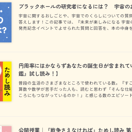
ブラックホールの研究者になるには？ 宇宙の
宇宙に関するおしごとや、宇宙でのくらしについての質
答えします！この記事では、『未来が楽しみになる 宇宙
発売記念イベントでよせられた質問と回答を、本の中身
円周率にはかならずあなたの誕生日が含まれて
鑑』試し読み！】
普段の生活のさまざまなところで使われている数。『す
算数や数学が苦手だった人も、読むと思わず「そんな仕
ころにもつながっているのか！」と感じる数のエピソー
ストとわかりやすい説明があるので、もちろん小学生で
議を体感してみましょう！
公開授業｜『戦争さえなければ』ためし読み 第