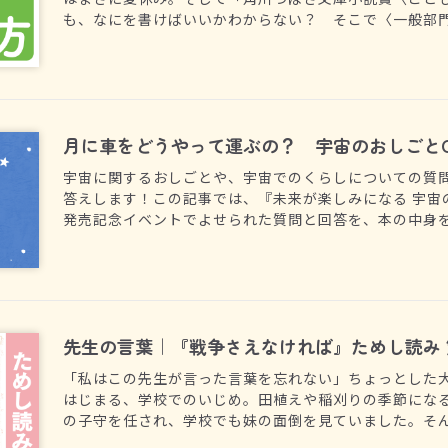
も、なにを書けばいいかわからない？ そこで〈一般部
大人気シリーズ「絶体絶命ゲーム」の作者・藤ダリオ先
に、小説の書き方を教えてもらう連載です！（全３回更
月に車をどうやって運ぶの？ 宇宙のおしごと
宇宙に関するおしごとや、宇宙でのくらしについての質
答えします！この記事では、『未来が楽しみになる 宇宙
発売記念イベントでよせられた質問と回答を、本の中身
先生の言葉｜『戦争さえなければ』ためし読み 
「私はこの先生が言った言葉を忘れない」ちょっとした
はじまる、学校でのいじめ。田植えや稲刈りの季節にな
の子守を任され、学校でも妹の面倒を見ていました。そ
いたおばあちゃんの立場を変えたのは、ある先生の一言