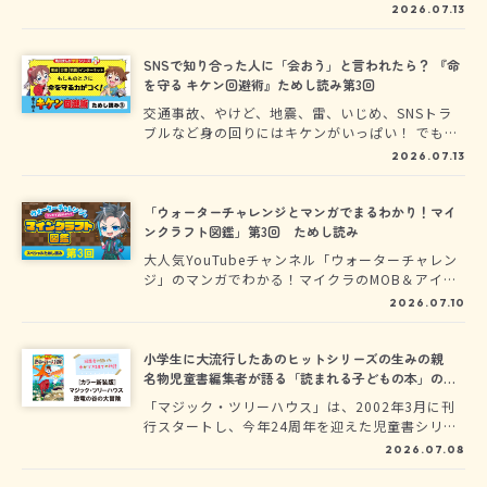
モノを探せ！コワイモノ研究部のレッタ・レイ・
2026.07.13
アンの３人組が渋谷に到着！ 本来の目的を忘れ
て、楽しんじゃってるけれど大丈夫……？
SNSで知り合った人に「会おう」と言われたら？ 『命
を守る キケン回避術』ためし読み第3回
交通事故、やけど、地震、雷、いじめ、SNSトラ
ブルなど身の回りにはキケンがいっぱい！ でも
「回避術」を知っていれば大丈夫。さまざまなキ
2026.07.13
ケンに直面するフウマとカエデといっしょに『命
を守る キケン回避術』を身につけよう！
「ウォーターチャレンジとマンガでまるわかり！マイ
ンクラフト図鑑」第3回 ためし読み
大人気YouTubeチャンネル「ウォーターチャレン
ジ」のマンガでわかる！マイクラのMOB＆アイテ
ム図鑑が登場★「ウォーターチャレンジとマンガ
2026.07.10
でまるわかり！マインクラフト図鑑」のためし読
みを特別に公開中！
小学生に大流行したあのヒットシリーズの生みの親
名物児童書編集者が語る「読まれる子どもの本」の作
り方
「マジック・ツリーハウス」は、2002年3月に刊
行スタートし、今年24周年を迎えた児童書シリー
ズ。これまでに累計578万部売れている大ベスト
2026.07.08
セラーです。多くの小学生が夢中にさせてきたこ
の大型作品は、いったいどのようにして生まれた