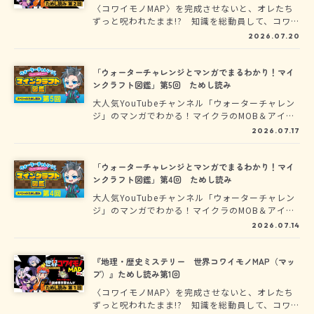
ガでわかりやすく解説しました。
〈コワイモノMAP〉を完成させないと、オレたち
ずっと呪われたまま!? 知識を総動員して、コワイ
モノを探せ！ケロパの指示で神社に到着した３人
2026.07.20
組。まずは入ってみないことには調査は始まらな
い！ 気合を入れて進んでいくけれど、ここには
数々の不吉な言い伝えがあるようで……。
「ウォーターチャレンジとマンガでまるわかり！マイ
ンクラフト図鑑」第5回 ためし読み
大人気YouTubeチャンネル「ウォーターチャレン
ジ」のマンガでわかる！マイクラのMOB＆アイテ
ム図鑑が登場★「ウォーターチャレンジとマンガ
2026.07.17
でまるわかり！マインクラフト図鑑」のためし読
みを特別に公開中！
「ウォーターチャレンジとマンガでまるわかり！マイ
ンクラフト図鑑」第4回 ためし読み
大人気YouTubeチャンネル「ウォーターチャレン
ジ」のマンガでわかる！マイクラのMOB＆アイテ
ム図鑑が登場★「ウォーターチャレンジとマンガ
2026.07.14
でまるわかり！マインクラフト図鑑」のためし読
みを特別に公開中！
『地理・歴史ミステリー 世界コワイモノMAP（マッ
プ）』ためし読み第1回
〈コワイモノMAP〉を完成させないと、オレたち
ずっと呪われたまま!? 知識を総動員して、コワイ