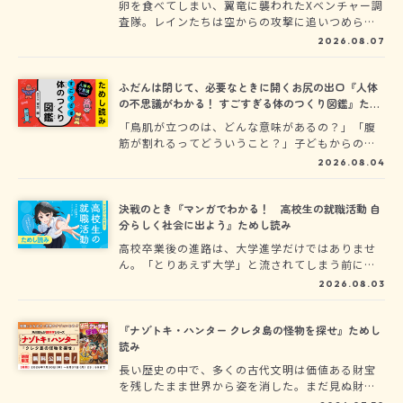
卵を食べてしまい、翼竜に襲われたXベンチャー調
査隊。レインたちは空からの攻撃に追いつめられ
る。そんな絶体絶命のピンチに現れたのは史上最
2026.08.07
大の翼竜ケツァルコアトルスだった！ 手に汗に
ぎる空中バトルの行方は――!?
ふだんは閉じて、必要なときに開くお尻の出口『人体
の不思議がわかる！ すごすぎる体のつくり図鑑』ため
し読み
「鳥肌が立つのは、どんな意味があるの？」「腹
筋が割れるってどういうこと？」子どもからのそ
んな素朴な疑問に、ハッとさせられたことはあり
2026.08.04
ませんか？私たちの超身近にある「体」には、大
人も知らない驚きの秘密がたくさん隠されていま
す。そんな人体の不思議を、親しみやすいイラス
決戦のとき『マンガでわかる！ 高校生の就職活動 自
トと最新の科学で圧倒的にわかりやすく解き明か
分らしく社会に出よう』ためし読み
します！
高校卒業後の進路は、大学進学だけではありませ
ん。「とりあえず大学」と流されてしまう前に、
就職という最短で自立できる選択肢があることも
2026.08.03
ぜひ知っておいてください。『マンガでわか
る！ 高校生の就職活動』では、求人票の読み
方、会社見学のポイント、履歴書の書き方から面
『ナゾトキ・ハンター クレタ島の怪物を探せ』ためし
接対策、入社後のリアルまで、就活の基本をマン
読み
ガでわかりやすく解説しました。
長い歴史の中で、多くの古代文明は価値ある財宝
を残したまま世界から姿を消した。まだ見ぬ財宝
を求め、冒険家たちはナゾトキや危険なワナに守