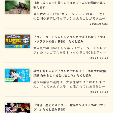
方、会社見学のポイント、履歴書の書き方から面
【卵～成虫まで】昆虫の王様カブトムシの飼育方法を
接対策、入社後のリアルまで、就活の基本をマン
教えます！
ガでわかりやすく解説しました。
夏を代表する昆虫”カブトムシ”。この夏に、近く
の公園や旅行に行ってつかまえることができた人
も多いのではないでしょうか？またそういった環
2026.07.23
境が近くになくても、最近ではホームセンターな
どでも購入することができます。お家にいるカブ
トムシに、まずは卵を産ませてみて、卵、幼虫、
「ウォーターチャレンジとマンガでまるわかり！マイ
蛹（さなぎ）、成虫とカブトムシの成長していく
ンクラフト図鑑」第6回 ためし読み
様子、飼育の方法や注意点などを、昆虫採集
大人気YouTubeチャンネル「ウォーターチャレン
YouTuberむし岡だいきさんにおうかがいしまし
ジ」のマンガでわかる！マイクラのMOB＆アイテ
た！
ム図鑑が登場★「ウォーターチャレンジとマンガ
2026.07.21
でまるわかり！マインクラフト図鑑」のためし読
みを特別に公開中！
就活を迎える前に『マンガでわかる！ 高校生の就職
活動 自分らしく社会に出よう』ためし読み
高校卒業後の進路は、大学進学だけではありませ
ん。「とりあえず大学」と流されてしまう前に、
就職という最短で自立できる選択肢があることも
2026.07.21
ぜひ知っておいてください。『マンガでわか
る！ 高校生の就職活動』では、求人票の読み
方、会社見学のポイント、履歴書の書き方から面
『地理・歴史ミステリー 世界コワイモノMAP（マッ
接対策、入社後のリアルまで、就活の基本をマン
プ）』ためし読み第2回