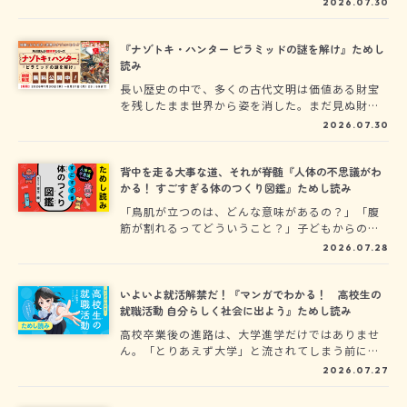
2026.07.30
られた遺跡へ挑み続けている──。世界一の冒険
家を目指すアレックスと相棒のネコ娘ルルは、ギ
リシアのクレタ島へ！ 牛の頭を持つ怪物・ミノ
『ナゾトキ・ハンター ピラミッドの謎を解け』ためし
タウロスの伝説を追い、生きては戻れないという
読み
迷宮に挑む。はたして二人は、迷宮のナゾを解き
長い歴史の中で、多くの古代文明は価値ある財宝
明かし、無事に脱出できるのか!?
を残したまま世界から姿を消した。まだ見ぬ財宝
を求め、冒険家たちはナゾトキや危険なワナに守
2026.07.30
られた遺跡へ挑み続けている──。世界一の冒険
家を目指すアレックスは、古代エジプト王の秘宝
を求め、謎に満ちたピラミッドへ潜入！ 次々と
背中を走る大事な道、それが脊髄『人体の不思議がわ
現れるナゾトキやワナ、そして恐ろしいミイラを
かる！ すごすぎる体のつくり図鑑』ためし読み
相手に、秘宝へたどり着くことはできるのか!?
「鳥肌が立つのは、どんな意味があるの？」「腹
筋が割れるってどういうこと？」子どもからのそ
んな素朴な疑問に、ハッとさせられたことはあり
2026.07.28
ませんか？私たちの超身近にある「体」には、大
人も知らない驚きの秘密がたくさん隠されていま
す。そんな人体の不思議を、親しみやすいイラス
いよいよ就活解禁だ！『マンガでわかる！ 高校生の
トと最新の科学で圧倒的にわかりやすく解き明か
就職活動 自分らしく社会に出よう』ためし読み
します！
高校卒業後の進路は、大学進学だけではありませ
ん。「とりあえず大学」と流されてしまう前に、
就職という最短で自立できる選択肢があることも
2026.07.27
ぜひ知っておいてください。『マンガでわか
る！ 高校生の就職活動』では、求人票の読み