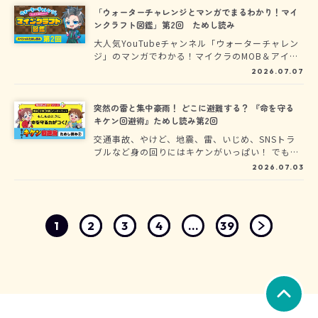
のか？ 日本版の立ち上げから24年、現在も、全
「ウォーターチャレンジとマンガでまるわかり！マイ
イラストをカラー化した『[カラー新装版]マジッ
ンクラフト図鑑」第2回 ためし読み
ク・ツリーハウス』を刊行するなど、新たな挑戦
大人気YouTubeチャンネル「ウォーターチャレン
を続ける本作の担当編集者が、企画のきっかけか
ジ」のマンガでわかる！マイクラのMOB＆アイテ
ら「大ヒットの理由」までを語ってもらいまし
ム図鑑が登場★「ウォーターチャレンジとマンガ
2026.07.07
た。
でまるわかり！マインクラフト図鑑」のためし読
みを特別に公開中！
突然の雷と集中豪雨！ どこに避難する？ 『命を守る
キケン回避術』ためし読み第2回
交通事故、やけど、地震、雷、いじめ、SNSトラ
ブルなど身の回りにはキケンがいっぱい！ でも
「回避術」を知っていれば大丈夫。さまざまなキ
2026.07.03
ケンに直面するフウマとカエデといっしょに『命
を守る キケン回避術』を身につけよう！
1
2
3
4
...
39