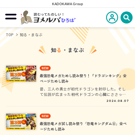
KADOKAWA Group
読むってたのしい！
新規会員登
メニューを開閉する
ヨメルバひろば
検
TOP
知る・まなぶ
知
る
・まなぶ
NEW
最強恐竜メガためし読み祭り！『ドラゴンキング』全
ページためし読み
昔、三人の勇士が初代ドラゴンを封印した。そし
て伝説が広まった――初代ドラゴンの心臓にささった
剣を抜いた者は、世界一強い“ドラゴンキング”に
2026.08.07
なれると！ ドラゴンキングを目指す少年レイン
は、魔法使い見習いのショーン、夢は鍛冶屋のス
トーンとともに、ドラゴンのタマゴをさがす任務
NEW
に出るが、その先で凶悪な“ヴァヴェルのドラゴ
最強恐竜メガ試し読み祭り「恐竜キングダム⑧」全ペ
ン”に出くわしてしまって!?
ージためし読み