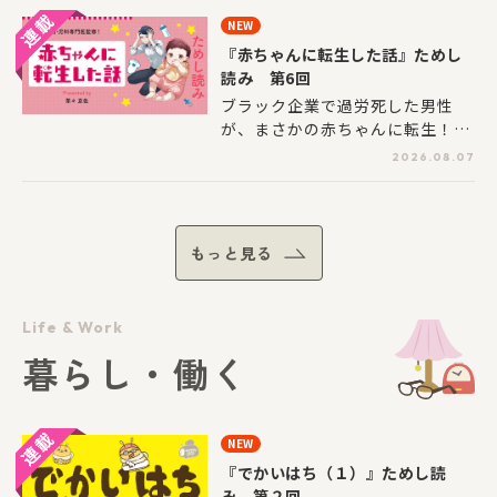
し子どもがひとりでいるときに大
笑いがこみあげてきたり、そのイ
NEW
地震が起きたら、どうすればいい
ンパクトでいろいろな反応を子ど
『赤ちゃんに転生した話』ためし
のでしょうか？ 絵本『おおじし
もたちから引き出します。今回
読み 第6回
んから いのちをまもるえほん』の
は、そんな“おもしろ主人公”が登
ブラック企業で過労死した男性
著者・清永奈穂先生に、絵本に込
場する絵本の楽しさを、北海道に
が、まさかの赤ちゃんに転生！
めた思いや家庭でできる備えにつ
ある公共図書館の館長・富田歩美
「寝放題！ やった！！」「食べて
いてうかがいました。
さんからご紹介いただきます。
2026.08.07
寝るだけで最高！」と喜んでいた
ら、なんだか勝手が違う！？ただ
寝たいだけなのに、謎の反射に悩
まされたり、ぐるぐる巻きにされ
もっと見る
たり…。すぐお腹が空くわ、満腹
だと吐くわ、ストレスフルな毎日
に翻弄される事態に！赤ちゃんラ
Life & Work
イフって、実は社畜よりハー
暮らし・働く
ド！？
NEW
『でかいはち（１）』ためし読
み 第２回