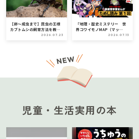
【卵～成虫まで】昆虫の王様
『地理・歴史ミステリー 世
カブトムシの飼育方法を教え
界コワイモノMAP（マッ
ます！
プ）』ためし読み第1回
2026.07.23
2026.07.13
児童・生活実用の本