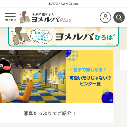
KADOKAWA Group
未来に種をまく
新規会員登
メニューを開閉する
検
夏を満喫するための情報を大特集！