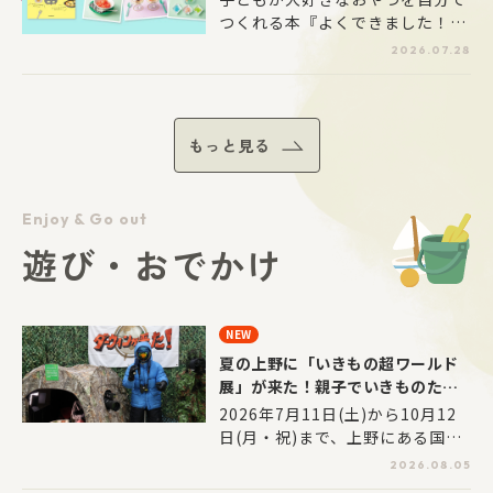
つくれる本『よくできました！
一生役立つ！ はじめてのこども
2026.07.28
キッチン かんたんおやつ』か
ら、夏に食べたいおやつのレシピ
をご紹介！
もっと見る
Enjoy & Go out
遊び・おでかけ
NEW
夏の上野に「いきもの超ワールド
展」が来た！親子でいきものたち
の「生き残り術」を体感してみよ
2026年7月11日(土)から10月12
う
日(月・祝)まで、上野にある国立
科学博物館にて特別展「いきもの
2026.08.05
超ワールド展」が開催中！毎年大