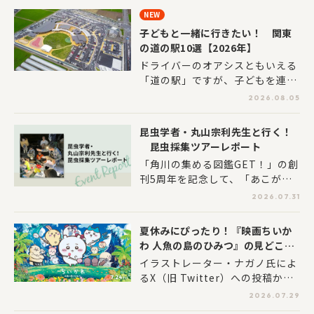
人気の夏の特別展ですが、今回は
NEW
NHKの自然番組「ダーウィンが来
子どもと一緒に行きたい！ 関東
た！」との共同企画により、迫力
の道の駅10選【2026年】
満点の4K映像が大集結。世界中の
ドライバーのオアシスともいえる
いきものたちの「生き残り術」、
「道の駅」ですが、子どもを連れ
ぜひ子どもと一緒に体感してみて
て遊び場として利用するのも一手
くださいね♪
2026.08.05
です。農産物の販売やご当地グル
メに出合えるのはもちろん、最近
昆虫学者・丸山宗利先生と行く！
ではキッズのプレイルームや複合
昆虫採集ツアーレポート
遊具から温水プール、ミニ遊園地
「角川の集める図鑑GET！」の創
までそろう施設があるのを知って
刊5周年を記念して、「あこがれ
いましたか!? パパ・ママの好き
の先生」と特別な体験ができる豪
な足湯や温泉を備えた道の駅もあ
2026.07.31
華ツアー。第三弾の特賞として開
るので、親子で一日中楽しんじゃ
催された『昆虫学者・丸山宗利先
いましょう♪
夏休みにぴったり！『映画ちいか
生と行く昆虫採集ツアー』をレポ
わ 人魚の島のひみつ』の見どころ
ートします！ 子どもも大人も本
徹底解説！
イラストレーター・ナガノ氏によ
気の虫とりで、昆虫たちの生態に
るX（旧 Twitter）への投稿から
迫った様子を、たっぷりお届けし
スタートし、今や子どもから大人
ます。
2026.07.29
まで世界中で愛されている人気コ