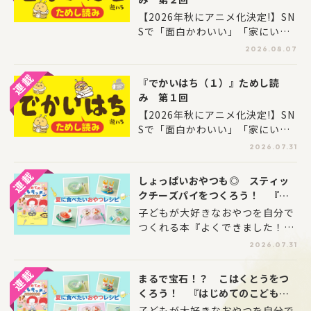
【2026年秋にアニメ化決定!】SN
Sで「面白かわいい」「家にいて
ほしい」と大反響！「次にくるマ
2026.08.07
ンガ大賞2024」Webマンガ部門
で11位を獲得した話題のマンガ、
『でかいはち（１）』ためし読
『でかいはち』第1巻のためし読
み 第１回
みを、特別配信！摩訶不思議で愛
【2026年秋にアニメ化決定!】SN
らしい生き物「でかいはち」と、
Sで「面白かわいい」「家にいて
人間の優しくて笑える日常に癒や
ほしい」と大反響！「次にくるマ
されること間違いなしです。
2026.07.31
ンガ大賞2024」Webマンガ部門
で11位を獲得した話題のマンガ、
しょっぱいおやつも◎ スティッ
『でかいはち』第1巻のためし読
クチーズパイをつくろう！ 『は
みを、特別配信！摩訶不思議で愛
じめてのこどもキッチン かんた
子どもが大好きなおやつを自分で
らしい生き物「でかいはち」と、
んおやつ』第５回
つくれる本『よくできました！
人間の優しくて笑える日常に癒や
一生役立つ！ はじめてのこども
されること間違いなしです。
2026.07.31
キッチン かんたんおやつ』か
ら、夏に食べたいおやつのレシピ
まるで宝石！？ こはくとうをつ
をご紹介！
くろう！ 『はじめてのこどもキ
ッチン かんたんおやつ』第４回
子どもが大好きなおやつを自分で