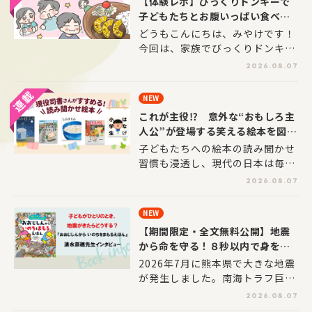
【体験レポ】びっくりドンキーで
子どもたちとお腹いっぱい食べて
きた！
どうもこんにちは、みやけです！
今回は、家族でびっくりドンキー
に行ってきました！びっくりドン
2026.08.07
キーといえば、言わずと知れたハ
ンバーグレストラン。ハンバー
NEW
グ・サラダ・ライスがひとつの木
これが主役⁉ 意外な“おもしろ主
製プレートに盛られた、わくわく
人公”が登場する笑える絵本を図書
感のある「バーグディッシュ」で
館司書さんが紹介します
子どもたちへの絵本の読み聞かせ
おなじみです。全国各地に店舗を
習慣も浸透し、現代の日本は毎年
展開しています。個人的には、学
たくさんの絵本が生み出される絵
生時代を思い出す懐かしいお店で
2026.08.07
本大国となりました。そうした
もあります。一方、子どもたちは
中、絵本の主人公も子どもだけで
今回が初めてのびっくりドンキー
NEW
はなく、動物や食べ物、身の回り
体験。
【期間限定・全文無料公開】地震
のさまざまなものまで想像豊かに
から命を守る！８秒以内で身を守
広がり、近年ではさらに進化して
るポーズから避難所での防犯対策
2026年7月に熊本県で大きな地震
「えっ⁉ こんなものが主人公に
まで
が発生しました。南海トラフ巨大
なるの？」とびっくりする絵本も
地震も今後30年以内に80％の確
話題となっています。そうした絵
2026.08.07
率で発生するとされています。も
本は表紙を見るだけでも驚いたり