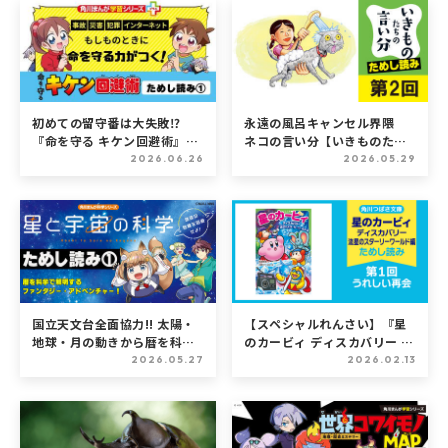
初めての留守番は大失敗⁉
永遠の風呂キャンセル界隈
『命を守る キケン回避術』た
ネコの言い分【いきものたち
めし読み第1回
の言い分 その愛、正直メーワ
2026.06.26
2026.05.29
クです】
国立天文台全面協力!! 太陽・
【スペシャルれんさい】『星
地球・月の動きから暦を科学
のカービィ ディスカバリー 流
で解明するファンタジー・ア
星のスターリーワールド編』
2026.05.27
2026.02.13
ドベンチャー『星と宇宙の科
第1回 うれしい再会
学 地球の危機を回避せよ！』
ためし読み第１回