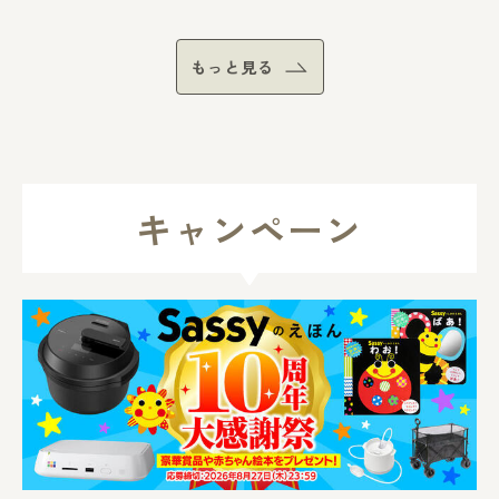
ンテンツ「ちいかわ」。2026年7
月24日（金）の全国公開まで、い
よいよあと1か月となりました！
もっと見る
初の劇場版となる本作で描かれる
のは、原作ファンの間でも“セイ
レーン編”としてSNSのトレンド
を大きく賑わせたシリーズ屈指の
人気長編エピソード。ナガノ氏の
完全監修のもと、ちいかわたちの
キャンペーン
ハラハラドキドキの大冒険が、映
画ならではの壮大な音楽と迫力の
映像でスクリーンに描き出されま
す。今回は、夏休みの親子でのお
出かけにもぴったりな本作の魅力
をたっぷり紹介します。