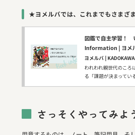
★ヨメルバでは、これまでもさまざ
図鑑で自主学習！ い
Information |
ヨメルバ | KADOK
われわれ親世代のころ
る「課題が決まってい
さっそくやってみよ
用意するものは、ノート、筆記用具、そ