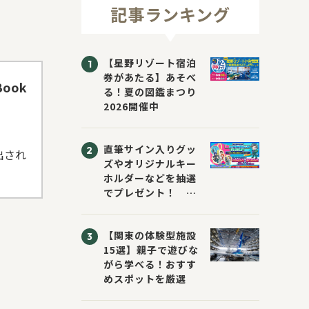
記事ランキング
【星野リゾート宿泊
券があたる】あそべ
ook
る！夏の図鑑まつり
2026開催中
直筆サイン入りグッ
出され
ズやオリジナルキー
ホルダーなどを抽選
でプレゼント！
「KADOKAWA 夏の
ウォーターチャレン
【関東の体験型施設
ジブックフェア2026
15選】親子で遊びな
～すまない先生と読
がら学べる！おすす
書にチャレンジ！
めスポットを厳選
～」が開催！