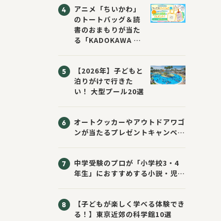
アニメ「ちいかわ」
のトートバッグ＆読
書のおまもりが当た
る「KADOKAWA ち
いかわブックフェア
2026サマー」が開
【2026年】子どもと
催！ スマホ壁紙は
泊りがけで行きた
応募者全員にプレゼ
い！ 大型プール20選
ント！
オートクッカーやアウトドアワゴ
ンが当たるプレゼントキャンペー
ン！ Sassyのえほん10周年大
感謝祭！
中学受験のプロが「小学校3・4
年生」におすすめする小説・児童
書10選
【子どもが楽しく学べる体験でき
る！】東京近郊の科学館10選