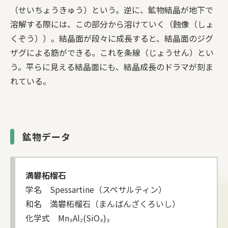
（せいちょうきゅう）という。逆に、鉱物結晶が地下で
溶解する際には、この部分から溶けていく（蝕像（しょ
くぞう））。結晶面が段々に成長すると、結晶面のジグ
ザグによる筋ができる。これを条線（じょうせん）とい
う。平らに見える結晶面にも、結晶成長のドラマが刻ま
れている。
鉱物データ
満礬柘榴石
学名 Spessartine（スペサルティン）
和名 満礬柘榴石（まんばんざくろいし）
化学式 Mn₃Al₂(SiO₄)₃