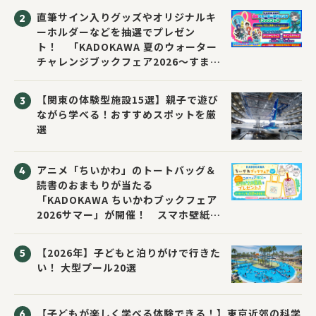
直筆サイン入りグッズやオリジナルキ
ーホルダーなどを抽選でプレゼン
ト！ 「KADOKAWA 夏のウォーター
チャレンジブックフェア2026～すまな
い先生と読書にチャレンジ！～」が開
催！
【関東の体験型施設15選】親子で遊び
ながら学べる！おすすめスポットを厳
選
アニメ「ちいかわ」のトートバッグ＆
読書のおまもりが当たる
「KADOKAWA ちいかわブックフェア
2026サマー」が開催！ スマホ壁紙は
応募者全員にプレゼント！
【2026年】子どもと泊りがけで行きた
い！ 大型プール20選
【子どもが楽しく学べる体験できる！】東京近郊の科学