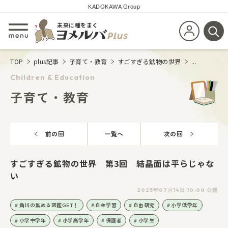
KADOKAWA Group
未来に種をまく
新規会員登
メニューを開閉する
検
TOP
plus記事
子育て・教育
すごすぎる鉱物の世界
...
Children & Education
子育て・教育
前の回
一覧へ
次の回
すごすぎる鉱物の世界 第3回 結晶面は平らじゃな
い
2025年07月14日 10:00 公開
角川の集める図鑑GET！
自主学習
自由研究
小学低学年
小学中学年
小学高学年
保護者
小学生