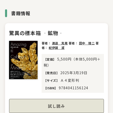
書籍情報
驚異の標本箱 ‐鉱物‐
著者：
渡邉 克晃
著者：
田中 陵二
著
者：
紀伊國 潔
5,500円（本体5,000円＋
【
定価
】
税）
2025年3月19日
【
発売日
】
Ａ４変形判
【
サイズ
】
9784041156124
【
ISBN
】
試し読み