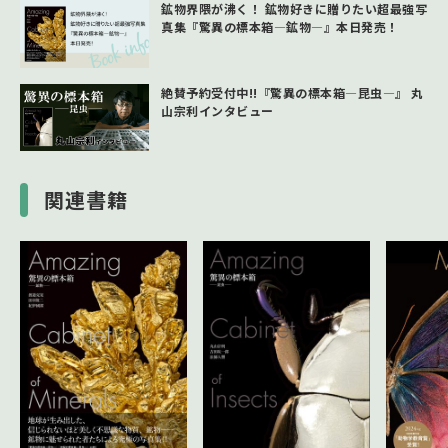
鉱物界隈が沸く！ 鉱物好きに贈りたい超最強写
真集『驚異の標本箱―鉱物―』本日発売！
絶賛予約受付中!!『驚異の標本箱―昆虫―』 丸
山宗利インタビュー
関連書籍