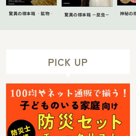
驚異の標本箱 ‐鉱物‐
神秘の
驚異の標本箱 －昆虫－
PICK UP