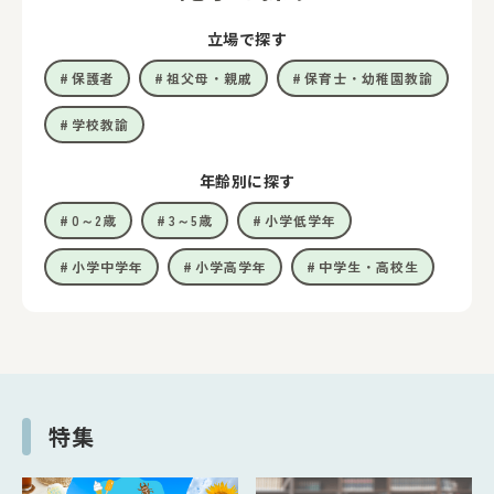
立場で探す
保護者
祖父母・親戚
保育士・幼稚園教諭
学校教諭
年齢別に探す
0～2歳
3～5歳
小学低学年
小学中学年
小学高学年
中学生・高校生
特集