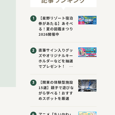
【星野リゾート宿泊
券があたる】あそべ
る！夏の図鑑まつり
2026開催中
直筆サイン入りグッ
ズやオリジナルキー
ホルダーなどを抽選
でプレゼント！
「KADOKAWA 夏の
ウォーターチャレン
【関東の体験型施設
ジブックフェア2026
15選】親子で遊びな
～すまない先生と読
がら学べる！おすす
書にチャレンジ！
めスポットを厳選
～」が開催！
アニメ「ちいかわ」