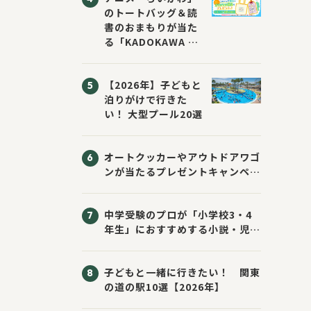
のトートバッグ＆読
書のおまもりが当た
る「KADOKAWA ち
いかわブックフェア
2026サマー」が開
【2026年】子どもと
催！ スマホ壁紙は
泊りがけで行きた
応募者全員にプレゼ
い！ 大型プール20選
ント！
オートクッカーやアウトドアワゴ
ンが当たるプレゼントキャンペー
ン！ Sassyのえほん10周年大
感謝祭！
中学受験のプロが「小学校3・4
年生」におすすめする小説・児童
書10選
子どもと一緒に行きたい！ 関東
の道の駅10選【2026年】