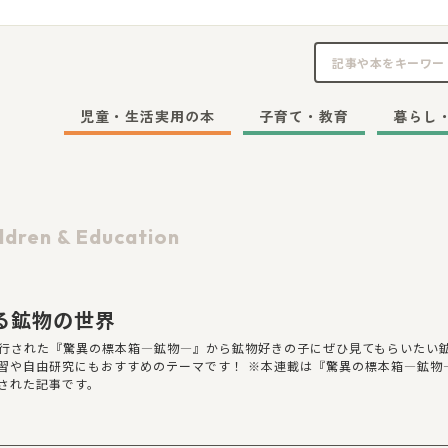
児童・生活実用の本
子育て・教育
暮らし
ldren & Education
る鉱物の世界
に刊行された『驚異の標本箱―鉱物―』から鉱物好きの子にぜひ見てもらいたい
習や自由研究にもおすすめのテーマです！ ※本連載は『驚異の標本箱―鉱物
された記事です。