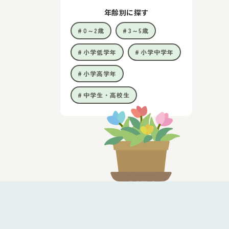
年齢別に探す
0～2歳
3～5歳
小学低学年
小学中学年
小学高学年
中学生・高校生