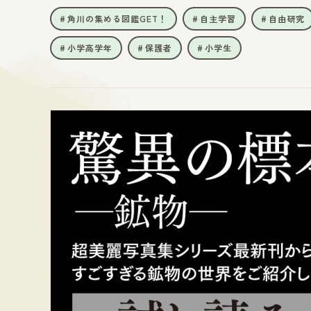
角川の集める図鑑GET！
自主学習
自由研究
小学高学年
保護者
小学生