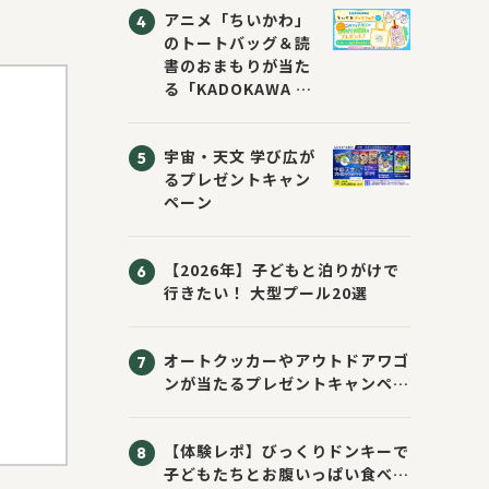
アニメ「ちいかわ」
のトートバッグ＆読
書のおまもりが当た
る「KADOKAWA ち
いかわブックフェア
2026サマー」が開
宇宙・天文 学び広が
催！ スマホ壁紙は
るプレゼントキャン
応募者全員にプレゼ
ペーン
ント！
【2026年】子どもと泊りがけで
行きたい！ 大型プール20選
オートクッカーやアウトドアワゴ
ンが当たるプレゼントキャンペー
ン！ Sassyのえほん10周年大
感謝祭！
【体験レポ】びっくりドンキーで
子どもたちとお腹いっぱい食べて