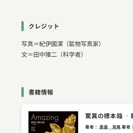
クレジット
写真＝紀伊國潔（鉱物写真家）
文＝田中陵二（科学者）
書籍情報
驚異の標本箱 ‐
著者：
渡邉 克晃
著者