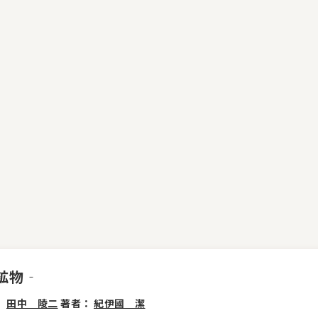
鉱物‐
：
田中 陵二
著者：
紀伊國 潔