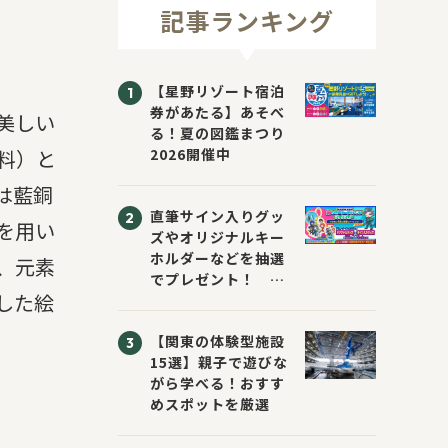
記事ランキング
【星野リゾート宿泊
券があたる】あそべ
美しい
る！夏の図鑑まつり
料）と
2026開催中
は藍銅
直筆サイン入りグッ
を用い
ズやオリジナルキー
ホルダーなどを抽選
、元素
でプレゼント！
した絵
「KADOKAWA 夏の
ウォーターチャレン
【関東の体験型施設
ジブックフェア2026
15選】親子で遊びな
～すまない先生と読
がら学べる！おすす
書にチャレンジ！
めスポットを厳選
～」が開催！