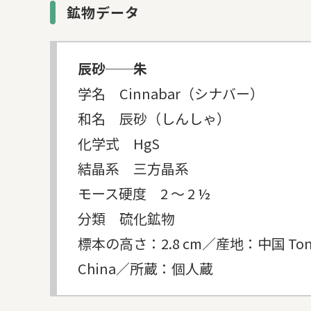
鉱物データ
辰砂──朱
学名 Cinnabar（シナバー）
和名 辰砂（しんしゃ）
化学式 HgS
結晶系 三方晶系
モース硬度 2 ～ 2 ½
分類 硫化鉱物
標本の高さ：2.8 cm／産地：中国 Tongren Mi
China／所蔵：個人蔵