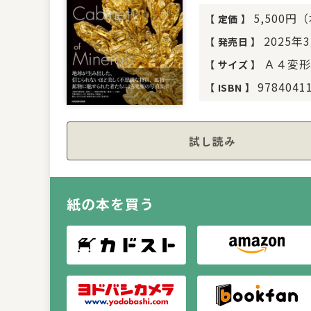
5,500円
【
定価
】
2025年
【
発売日
】
Ａ４変形
【
サイズ
】
9784041
【
ISBN
】
試し読み
紙の本を買う