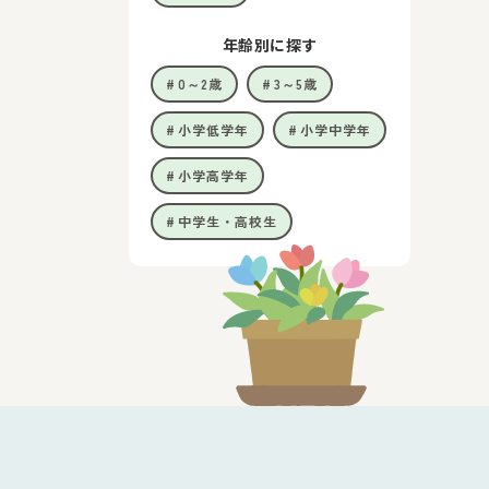
年齢別に探す
0～2歳
3～5歳
小学低学年
小学中学年
小学高学年
中学生・高校生