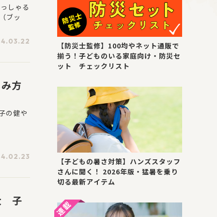
らっしゃる
（ブッ
4.03.22
【防災士監修】100均やネット通販で
揃う！子どものいる家庭向け・防災セ
ット チェックリスト
しみ方
子の健や
4.02.23
【子どもの暑さ対策】ハンズスタッフ
さんに聞く！ 2026年版・猛暑を乗り
切る最新アイテム
大 子