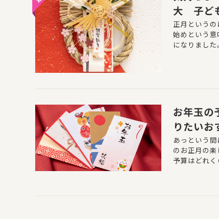
大 子ど
正月というの
始めという意
になりました
正月を迎える
りして過ごす
お年玉の
りたいお
あっという間
のお正月の楽
予算はどれく
「どんな理由
いる方も多い
に、お年玉に
した"お年玉