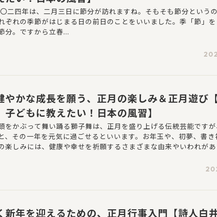
二〇二四年は、二月三日に節分が訪れますね。そもそも節分という
れぞれの季節がはじまる日の前日のことをいいました。季「節」を
分。ですから立春...
202
健やかな成長を願う、正月の楽しみ＆正月遊び
 子どもに教えたい！日本の風習】
頭をかぶって舞い踊る獅子舞は、正月を盛り上げる伝統芸能ですが
と、その一年を元気に過ごせるといいます。お年玉や、初夢、書き
の楽しみには、健康や幸せを祈願するさまざまな由来やいわれがあ
つがなく健やかに過ごせますように、という願いは、大人にも子
ではないでしょうか。子どもたちが元気に遊ぶ姿は微笑ましく、ま
20
喜びそのもののようです。
く新年を迎えるための、正月行事入門【詩人白