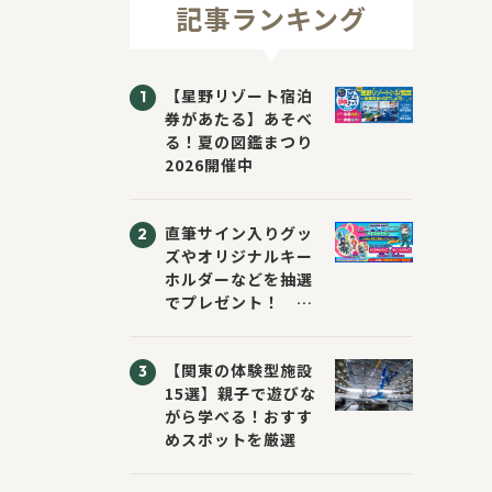
記事ランキング
【星野リゾート宿泊
券があたる】あそべ
る！夏の図鑑まつり
2026開催中
直筆サイン入りグッ
ズやオリジナルキー
ホルダーなどを抽選
でプレゼント！
「KADOKAWA 夏の
ウォーターチャレン
【関東の体験型施設
ジブックフェア2026
15選】親子で遊びな
～すまない先生と読
がら学べる！おすす
書にチャレンジ！
めスポットを厳選
～」が開催！