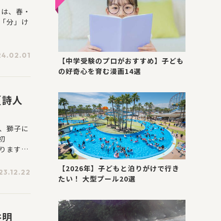
のは、春・
「分」け
4.02.01
【中学受験のプロがおすすめ】子ども
の好奇心を育む漫画14選
【詩人
、獅子に
初
ります。
どもにも
【2026年】子どもと泊りがけで行き
るで正月
23.12.22
たい！ 大型プール20選
井明