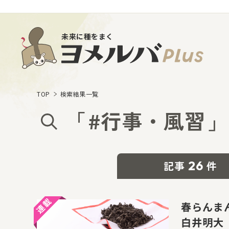
未来に種をまく
TOP
検索結果一覧
「
#行事・風習
」
26
記事
件
春らんま
白井明大