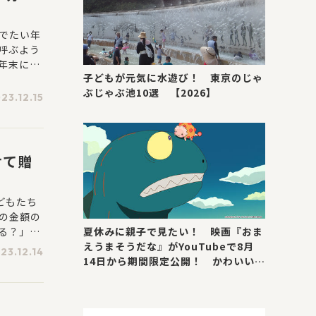
でたい年
呼ぶよう
年末には
子どもが元気に水遊び！ 東京のじゃ
ただいた
ぶじゃぶ池10選 【2026】
23.12.15
せて贈
どもたち
の金額の
夏休みに親子で見たい！ 映画『おま
る？」
えうまそうだな』がYouTubeで8月
を持って
23.12.14
14日から期間限定公開！ かわいい＆
みなさん
号泣ポイントを紹介
部が厳選