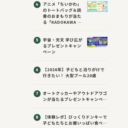
アニメ「ちいかわ」
のトートバッグ＆読
書のおまもりが当た
る「KADOKAWA ち
いかわブックフェア
2026サマー」が開
宇宙・天文 学び広が
催！ スマホ壁紙は
るプレゼントキャン
応募者全員にプレゼ
ペーン
ント！
【2026年】子どもと泊りがけで
行きたい！ 大型プール20選
オートクッカーやアウトドアワゴ
ンが当たるプレゼントキャンペー
ン！ Sassyのえほん10周年大
感謝祭！
【体験レポ】びっくりドンキーで
子どもたちとお腹いっぱい食べて