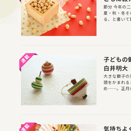
節分 今年の
夏・秋・冬そ
る、と書いて節
子どもの
白井明大
大きな獅子の
頭をかまれる
め⋯⋯。正月
新たな年をつ
共通するもの
の晴れやかな
気持ちよ