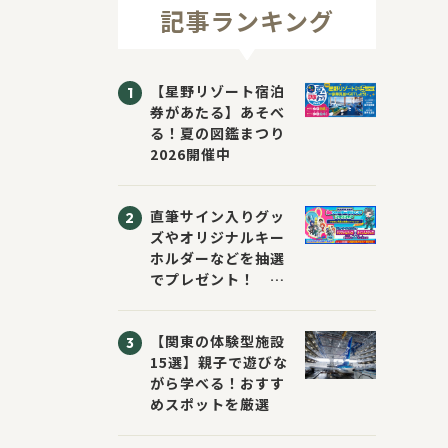
記事ランキング
【星野リゾート宿泊
券があたる】あそべ
る！夏の図鑑まつり
2026開催中
直筆サイン入りグッ
ズやオリジナルキー
ホルダーなどを抽選
でプレゼント！
「KADOKAWA 夏の
ウォーターチャレン
【関東の体験型施設
ジブックフェア2026
15選】親子で遊びな
～すまない先生と読
がら学べる！おすす
書にチャレンジ！
めスポットを厳選
～」が開催！