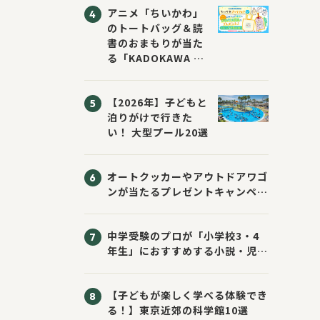
アニメ「ちいかわ」
のトートバッグ＆読
書のおまもりが当た
る「KADOKAWA ち
いかわブックフェア
2026サマー」が開
【2026年】子どもと
催！ スマホ壁紙は
泊りがけで行きた
応募者全員にプレゼ
い！ 大型プール20選
ント！
オートクッカーやアウトドアワゴ
ンが当たるプレゼントキャンペー
ン！ Sassyのえほん10周年大
感謝祭！
中学受験のプロが「小学校3・4
年生」におすすめする小説・児童
書10選
【子どもが楽しく学べる体験でき
る！】東京近郊の科学館10選