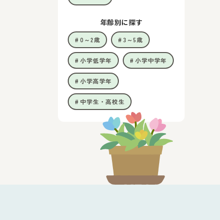
年齢別に探す
0～2歳
3～5歳
小学低学年
小学中学年
小学高学年
中学生・高校生