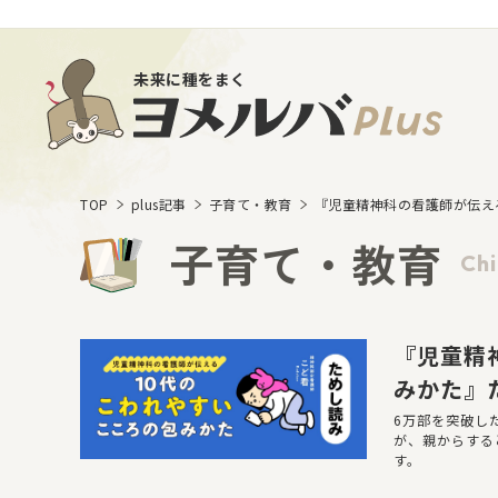
未来に種をまく
TOP
plus記事
子育て・教育
『児童精神科の看護師が伝え
子育て・教育
Chi
『児童精
みかた』
6万部を突破し
が、親からする
す。