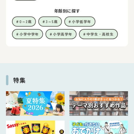
年齢別に探す
0～2歳
3～5歳
小学低学年
小学中学年
小学高学年
中学生・高校生
特集