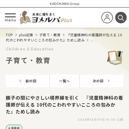
KADOKAWA Group
未来に種をまく
新規会員登
メニューを開閉する
検
TOP
plus記事
子育て・教育
『児童精神科の看護師が伝える 10
代のこわれやすいこころの包みかた』ためし読み
...
Children & Education
子育て・教育
前の回
一覧へ
次の回
親子の間にやさしい境界線を引く 『児童精神科の看
護師が伝える 10代のこわれやすいこころの包みか
た』ためし読み
2025年12月09日 10:00 公開
保護者