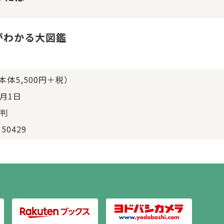
がわかる大図鑑
（本体5,500円＋税）
4月1日
判
150429