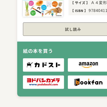
Ａ４変形
【
サイズ
】
9784041
【
ISBN
】
試し読み
紙の本を買う