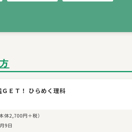
方
鑑ＧＥＴ！ ひらめく理科
（本体2,700円＋税）
7月9日