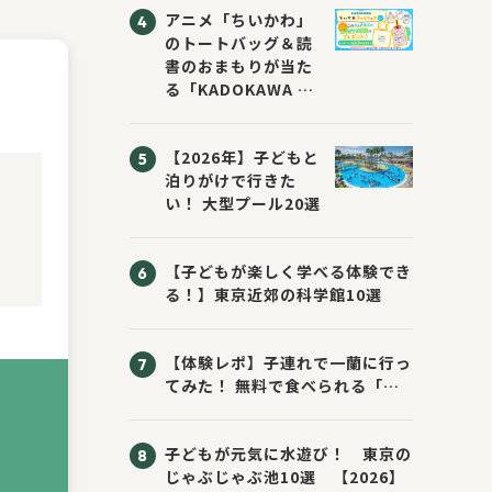
アニメ「ちいかわ」
のトートバッグ＆読
書のおまもりが当た
る「KADOKAWA ち
いかわブックフェア
2026サマー」が開
【2026年】子どもと
催！ スマホ壁紙は
泊りがけで行きた
応募者全員にプレゼ
い！ 大型プール20選
ント！
【子どもが楽しく学べる体験でき
る！】東京近郊の科学館10選
【体験レポ】子連れで一蘭に行っ
てみた！ 無料で食べられる「お
子様ラーメン」の頼み方
子どもが元気に水遊び！ 東京の
じゃぶじゃぶ池10選 【2026】