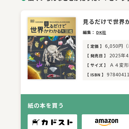
見るだけで世界
編集：
DK社
6,050円
【
定価
】
2025年
【
発売日
】
Ａ４変形
【
サイズ
】
9784041
【
ISBN
】
紙の本を買う