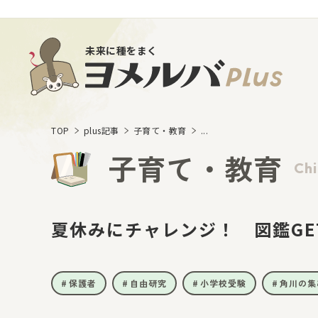
未来に種をまく
TOP
plus記事
子育て・教育
...
子育て・教育
Chi
夏休みにチャレンジ！ 図鑑GE
保護者
自由研究
小学校受験
角川の集