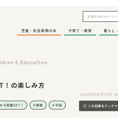
児童・生活実用の本
子育て・教育
暮らし
ldren & Education
T！の楽しみ方
2025年08月12日 1
める図鑑GET！
算数
宇宙
この記事をブックマ