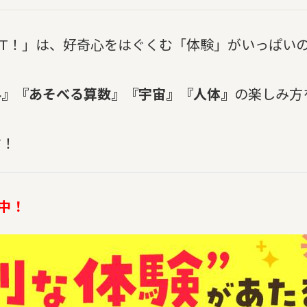
ET！」は、好奇心をはぐくむ「体験」がいっぱい
科』『あそべる算数』『宇宙』『人体』
の楽しみ方
す！
中！