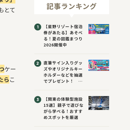
記事ランキング
もとて
【星野リゾート宿泊
券があたる】あそべ
る！夏の図鑑まつり
2026開催中
直筆サイン入りグッ
つ
ケー
ズやオリジナルキー
ホルダーなどを抽選
たら
こ
でプレゼント！
「KADOKAWA 夏の
ウォーターチャレン
【関東の体験型施設
ジブックフェア2026
15選】親子で遊びな
～すまない先生と読
がら学べる！おすす
書にチャレンジ！
めスポットを厳選
～」が開催！