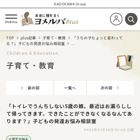
KADOKAWA Group
未来に種をまく
新規会員登
メニューを開閉する
検
TOP
plus記事
子育て・教育
「うちの子ちょっと変わって
る？」子どもの発達お悩み相談室
...
Children & Education
子育て・教育
前の回
一覧へ
次の回
「トイレでうんちしない5歳の娘。最近はお漏らしし
て帰ってきます。できたことができなくなるなんてあ
ります？」子どもの発達お悩み相談室
2022年01月28日 10:00 公開
育児の悩み