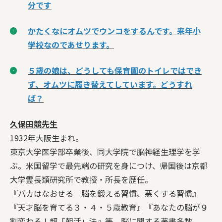
分です
かたくなにオムツでウンコをするんです。来年小
学校なのであせります。
５歳の娘は、どうしても保育園のトイレではでき
ず、オムツに履き替えてしています。どうすれ
ば？
久保田競先生
1932年大阪生まれ。
東京大学医学部卒業後、同大学院で脳神経生理学を学
ぶ。米国留学で最先端の研究を身につけ、帰国後は京都
大学霊長類研究所で教授・所長を歴任。
『バカはなおせる 脳を鍛える習慣、悪くする習慣』
『天才脳を育てる３・４・５歳教育』『あなたの脳が９
割変わる！超「朝活」法』等、脳に関する著書多数。