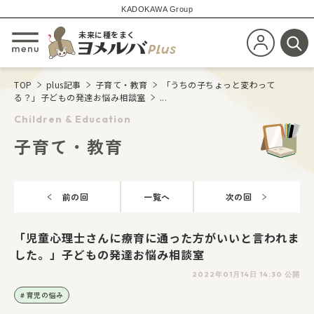
KADOKAWA Group
未来に種をまく
新規会員登
メニューを開閉する
検
TOP
plus記事
子育て・教育
「うちの子ちょっと変わって
る？」子どもの発達お悩み相談室
...
Children & Education
子育て・教育
前の回
一覧へ
次の回
「児童心理士さんに療育に通った方がいいと言われま
した。」子どもの発達お悩み相談室
2022年01月14日 14:30 公開
育児の悩み