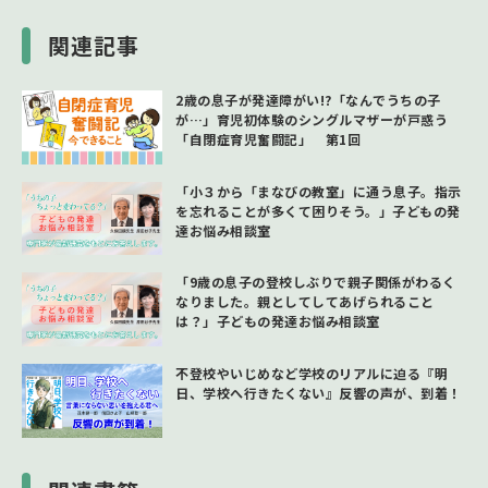
関連記事
2歳の息子が発達障がい!?「なんでうちの子
が…」育児初体験のシングルマザーが戸惑う
「自閉症育児奮闘記」 第1回
「小３から「まなびの教室」に通う息子。指示
を忘れることが多くて困りそう。」子どもの発
達お悩み相談室
「9歳の息子の登校しぶりで親子関係がわるく
なりました。親としてしてあげられること
は？」子どもの発達お悩み相談室
不登校やいじめなど学校のリアルに迫る『明
日、学校へ行きたくない』反響の声が、到着！