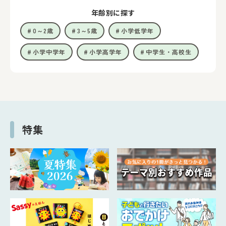
年齢別に探す
0～2歳
3～5歳
小学低学年
小学中学年
小学高学年
中学生・高校生
特集