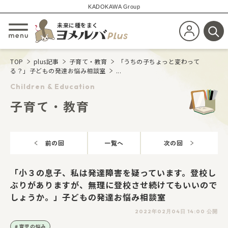
KADOKAWA Group
未来に種をまく
新規会員登
メニューを開閉する
検
TOP
plus記事
子育て・教育
「うちの子ちょっと変わって
る？」子どもの発達お悩み相談室
...
Children & Education
子育て・教育
前の回
一覧へ
次の回
「小３の息子、私は発達障害を疑っています。登校し
ぶりがありますが、無理に登校させ続けてもいいので
しょうか。」子どもの発達お悩み相談室
2022年02月04日 14:00 公開
育児の悩み