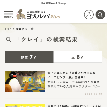
KADOKAWA Group
未来に種をまく
新規会員登
メニューを開閉する
検
TOP
検索結果一覧
「
クレイ
」
の
検索結果
7
8
記事
件
本
件
親子で楽しめる「可愛いだけじゃな
い！？ピングー展」開催中！
世界155ヵ国以上で長年にわたり愛さ
れ続けている人気キャラクター『ピン
グー』。その魅力をたっぷり楽しめる
2026.07.22
展覧会「可愛いだけじゃない！？ピン
グー展」が、東京・有楽町のYURAKUC
HO MUSEUMで9月6日(日)まで開催中
圧巻の「650色」が胸を打つ！ 大人が