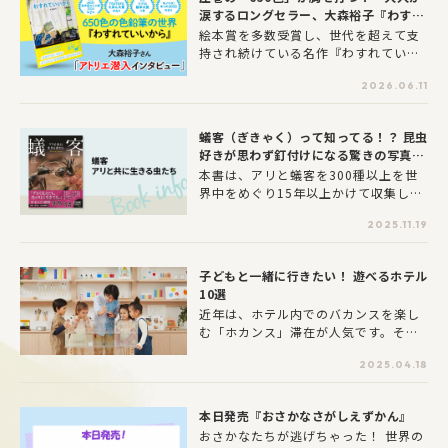
です。今回は、編集部がひと足先にお
涙するロングセラー、大森裕子『わすれ
邪魔した内覧会の様子とともに、親子
ていいから』制作秘話を大公開！
絵本賞を多数受賞し、世代を超えて支
で存分に満喫できる本展の魅力をたっ
持され続けている名作『わすれていい
ぷり紹介します！
から』。新聞や雑誌の書評に取り上げ
2026.06.11
られるたび、新たなファンを増やし、
いま再び大きな注目を集めています。
実際の経験から紡がれたリアルな描写
蟻客（ぎきゃく）って知ってる！？ 昆虫
と、猫の目線だからこそ描けた物語を
好きが思わず釘付けになる驚きの写真集
表現したのは、繊細で多彩な色鉛筆の
『蟻客 アリと共に生きる虫たち』が発
本書は、アリと蟻客を300種以上を世
世界でした。『わすれていいから』の
売！！
界中をめぐり15年以上かけて収集した
誕生秘話と、大森さんがアトリエで愛
写真集です。餌をねだる、かすめる、
用している道具の秘密に迫ります。
2025.11.19
与えあう、捕食に寄生、そっくりな擬
態…。アリが社会をつくる昆虫だから
こそ現れた「蟻客」の不思議がいっぱ
子どもと一緒に行きたい！ 遊べるホテル
い紹介されています。世界初公開とな
10選
る写真、新発見や新種(未記載種)、こ
近年は、ホテル内でのバカンスを楽し
れまでカメラに捉えられてこなかった
む「ホカンス」滞在が人気です。そこ
決定的瞬間が満載です。TBS「クレイ
でキッズスペースやアクティビティが
ジー・ジャーニー」でも一部が紹介さ
2025.04.18
充実し、子連れファミリー歓迎のホテ
れた撮影旅の裏側を語るコラムも必読
ルを全国から集めてみました。北は北
です。
海道から南は長崎まで、一日中遊べる
本日発売『おさかなさがしえずかん』
リゾートホテル10施設をラインアッ
おさかなたちが逃げちゃった！ 世界の
プ。ベビーに特化したお部屋や遊び場