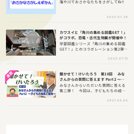
海や川でおさかなたちをさがしてね!!
を用意するホテルもあるので、お子さ
んの年齢も考慮しながら選んでみて！
さらに今回は、3つのホテルが宿泊券な
2023.07.28
どをプレゼント!!詳細は記事の最後にあ
る応募フォームをチェックしてくださ
いね。
カワスイと「角川の集める図鑑GET！」
がコラボ。恐竜・古代生物展が開催中！
学習図鑑シリーズ「角川の集める図鑑
GET！」とのコラボレーション第2弾。
前回は「世界の危険生物」を取り上げ
2022.07.15
たが、今回の主役は「恐竜・古代生
物」。「角川の集める図鑑GET！ 恐
竜」や特別展示のために描き下ろした
聞かせて！けいたろう 第10回 みな
リアルテイストのイラストや、カワス
さんからの質問に答えます Part2 ～子
イクルーのオリジナル解説付きパネル
どもの成長と絵本～
みなさんからいただいた質問に答える
を楽しめる。
第二弾！ 今回は、子どもたちの成長
とともに変わる絵本の選び方、読み方
2021.05.06
に関する質問をメインに答えてもらい
ました！ 保育士資格をもっているけ
いたろうさんだからこその回答も、
続々です！