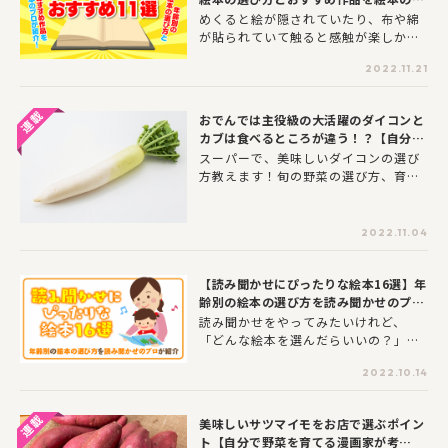
絵本に親しんできたヨメルバ編集部
ロが紹介！
めくると絵が隠されていたり、布や綿
が、赤ちゃんから夢中になれる人気絵
が貼られていて触ると感触が楽しかっ
本と年齢別の絵本の選び方を紹介しま
たり、引っ張ると絵が動いたり……。
す。
2022.11.21
「見る」以外の感覚も養えるしかけ絵
本。しかけ絵本は、子どもの発達にい
い影響を与えられると考えられてお
おでんでは主役級の大活躍のダイコンと
り、プレゼントにもぴったりです。し
カブは食べるところが違う！？【自分で
かし、しかけ絵本といっても種類が豊
野菜を育てる漫画家が考察！】
スーパーで、美味しいダイコンの選び
富。「どんな絵本が自分の子には合っ
方教えます！旬の野菜の選び方、育て
ているのだろう？」と悩むことはあり
方、おススメ料理、豆知識を知りた
ませんか？年齢別のおすすめしかけ絵
い！ ”自分で野菜を育てる漫画家”荻
本を、絵本のプロ・高橋真生さんに紹
野(おぎの)千佳さんが、色彩豊かなイ
介してもらいました。どんな仕掛けが
2022.11.04
ラストで野菜の魅力を紹介します。こ
どの年齢に合っているのかなど、絵本
の連載を読めば野菜を見る目が変わる
を選ぶ際のポイントも教えてもらった
【読み聞かせにぴったりな絵本16選】年
かも！？
ので、子どもの発達具合や好みに合わ
齢別の絵本の選び方を読み聞かせのプロ
せて参考にしてみてはいかがでしょう
が紹介
読み聞かせをやってみたいけれど、
か。
「どんな絵本を選んだらいいの？」
「どう読んだらいいの？」など、迷っ
2022.10.14
てしまう方も多いのではないでしょう
か。そこで、読み聞かせのプロとして
活動する「聞かせ屋。けいたろう」さ
美味しいサツマイモをお店で選ぶポイン
んから、読み聞かせにおすすめの絵本
ト【自分で野菜を育てる漫画家が考
とその選び方を教えてもらいました！