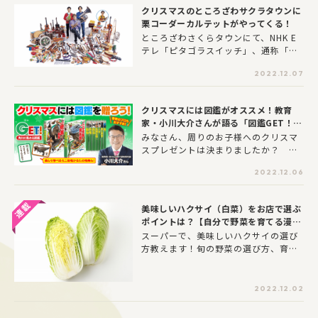
を読めば野菜を見る目が変わるか
クリスマスのところざわサクラタウンに
も！？ 第5回は、風邪の予防・改善に
栗コーダーカルテットがやってくる！
効果的な野菜「ネギ」です!
ところざわさくらタウンにて、NHK E
テレ「ピタゴラスイッチ」、通称「や
る気のないダースベイダーのテーマ」
2022.12.07
などでもお馴染みのインストゥルメン
タル・バンド「栗コーダーカルテッ
ト」によるクリスマスコンサートが開
クリスマスには図鑑がオススメ！教育
催されます。この冬、栗コーダーのク
家・小川大介さんが語る「図鑑GET！」
リスマスコンサートを生演奏で聴ける
の魅力
みなさん、周りのお子様へのクリスマ
のは、サクラタウンだけ！リコーダー
スプレゼントは決まりましたか？ 子
やいろいろな楽器による各地のクリス
どもも喜んで、大人たちにとってもあ
マスキャロルの演奏や、鈴を一緒に振
2022.12.06
りがたい、そんなプレゼントが理想で
って楽しめるコーナーも予定していま
すよね。教育・中学受験指導の専門家
す。家族や友人、子どもから大人まで
であり、オンラインサロンも話題の小
楽しい冬のひとときを体感してみて
美味しいハクサイ（白菜）をお店で選ぶ
川さんから、プレゼントにおすすめの
は？
ポイントは？【自分で野菜を育てる漫画
図鑑『GET！』シリーズの魅力を伺い
家が考察！】
スーパーで、美味しいハクサイの選び
ました！
方教えます！旬の野菜の選び方、育て
方、おススメ料理、豆知識を知りた
い！ ”自分で野菜を育てる漫画家”荻
野(おぎの)千佳さんが、色彩豊かなイ
2022.12.02
ラストで野菜の魅力を紹介します。こ
の連載を読めば野菜を見る目が変わる