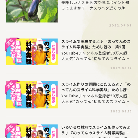
る漫画家が考察！】
美味しいナスをお店で選ぶポイント知
ってますか？ ナスのヘタ近くの薄い
部分は夜に生長したところです。早
朝、水々しい状態で収穫された目印！
品種にもよりますが、ヘタのトゲが
2022.09.09
「指に刺さって痛い」くらいがgoo
d！ 表面に張りがあり、色が濃くツ
スライムで実験するよ♪『のってんのス
ヤツヤしている！太ってずっしり重
ライム科学実験』ためし読み 第5回
い！
YouTubeチャンネル登録者50万人超！
大人気“のってん”初めてのスライム本
を特別にためし読み！いろんなスライ
2022.08.17
ムを作って、実験してみよう！自由研
究にもぴったりだよ★
スライム作りの質問にこたえるよ♪『の
ってんのスライム科学実験』ためし読
み 第4回
YouTubeチャンネル登録者50万人超！
大人気“のってん”初めてのスライム本
を特別にためし読み！いろんなスライ
2022.08.16
ムを作って、実験してみよう！自由研
究にもぴったりだよ★
いろいろな材料でスライムを作ってみよ
う♪『のってんのスライム科学実験』た