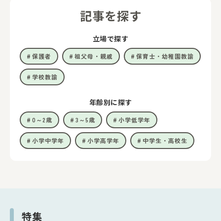
記事を探す
立場で探す
保護者
祖父母・親戚
保育士・幼稚園教諭
学校教諭
年齢別に探す
0～2歳
3～5歳
小学低学年
小学中学年
小学高学年
中学生・高校生
特集