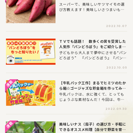
察！】
スーパーで、美味しいサツマイモの選
お父さんやお母さんが知っておきたい
び方教えます！美味しいさつまいもの
読み聞かせのポイントも紹介してもら
見分け方知ってますか？ まずは、全
っているので、ぜひ参考にしてみてく
体的にふっくらしていて、切り口に蜜
ださい。
が出ているかを要チェック。保育園や
2022.10.07
幼稚園でサツマイモ掘りをして楽し
い、ホクホクと食べて美味しい、ビタ
ＴＶでも話題！ 数多くの賞を受賞した
ミンCが豊富な「サツマイモ」です!
人気作『パンどろぼう』をご紹介しま
す！
子どもから大人まで夢中にさせる“パン
どろぼう” 『パンどろぼう』『パンど
ろぼうvsにせパンどろぼう』『パンど
2022.10.05
ろぼうとなぞのフランスパン』『パン
どろぼう おにぎりぼうやのたびだち』
がそれぞれどんな絵本かご紹介！
【牛乳パック工作】まるでヒミツのたか
ら箱☆ゴージャズな貯金箱を作ってみよ
う！
牛乳パックは、水に強くて、とっても
じょうぶな素材なんだ！今回は、牛乳
パックでできるゴージャスな貯金箱の
2022.09.30
作り方をレクチャー！くわしい作り方
やあそび方はYouTube『わくわくぱふ
ぇ』でも見られるから、動画を見なが
美味しいナス（茄子）の選び方・手軽に
ら、お家で作ってみよう！
できるオススメ料理【自分で野菜を育て