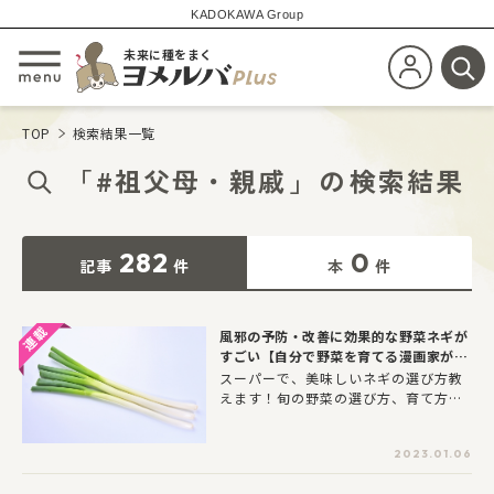
KADOKAWA Group
未来に種をまく
新規会員登
メニューを開閉する
検
TOP
検索結果一覧
「
#祖父母・親戚
」
の
検索結果
282
0
記事
件
本
件
風邪の予防・改善に効果的な野菜ネギが
すごい【自分で野菜を育てる漫画家が考
察！】
スーパーで、美味しいネギの選び方教
えます！旬の野菜の選び方、育て方、
おススメ料理、豆知識を知りたい！
”自分で野菜を育てる漫画家”荻野(お
2023.01.06
ぎの)千佳さんが、色彩豊かなイラスト
で野菜の魅力を紹介します。この連載