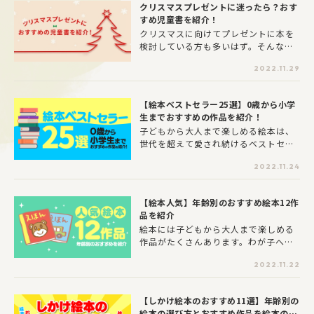
クリスマスプレゼントに迷ったら？おす
かも！？ 第4回は、寒い季節に身も心
すめ児童書を紹介！
も温まる鍋料理の定番野菜「ハクサイ
（白菜）」です!
クリスマスに向けてプレゼントに本を
検討している方も多いはず。そんな方
にヨメルバから新発売のおすすめ児童
2022.11.29
書などを紹介します。ぜひ、参考にし
てみてください！
【絵本ベストセラー25選】0歳から小学
生までおすすめの作品を紹介！
子どもから大人まで楽しめる絵本は、
世代を超えて愛され続けるベストセラ
ーの宝庫。親から子へ読み継がれてい
2022.11.24
る作品は数多くありますが、魅力的な
名作ばかりでどの絵本を選べばよいか
迷ってしまうこともありますよね。 今
【絵本人気】年齢別のおすすめ絵本12作
回は10万部以上売れたベストセラー絵
品を紹介
本の中から、ヨメルバ編集部が年齢別
絵本には子どもから大人まで楽しめる
におすすめの絵本を25冊チョイス。具
作品がたくさんあります。わが子への
体的な選び方と一緒に名作を厳選して
読み聞かせやプレゼント用に絵本を探
ご紹介します。
2022.11.22
している人も多いのではないでしょう
か。しかし、絵本にはさまざまな作品
や種類があり、どれを選べばいいか迷
【しかけ絵本のおすすめ11選】年齢別の
ってしまうもの。そこで今回は、長年
絵本の選び方とおすすめ作品を絵本のプ