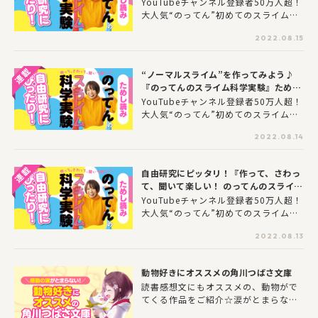
めし読み 第3回
YouTubeチャンネル登録者50万人超！
大人気“のってん”初めてのスライム本
を特別にためし読み！いろんなスライ
2022.08.15
ムを作って、実験してみよう！自由研
究にもぴったりだよ★
“ノーマルスライム”を作ってみよう♪
『のってんのスライム科学実験』ためし
読み 第2回
YouTubeチャンネル登録者50万人超！
大人気“のってん”初めてのスライム本
を特別にためし読み！いろんなスライ
2022.08.14
ムを作って、実験してみよう！自由研
究にもぴったりだよ★
自由研究にピッタリ！『作って、さわっ
て、聞いて楽しい！ のってんのスライム
科学実験』ためし読み 第1回
YouTubeチャンネル登録者50万人超！
大人気“のってん”初めてのスライム本
を特別にためし読み！いろんなスライ
2022.08.13
ムを作って、実験してみよう！自由研
究にもぴったりだよ★
動物好きにオススメの角川つばさ文庫
読書感想文にもオススメの、動物がで
てくる作品をご紹介☆涙がとまらな
い、感動の物語がもりだくさん！ぜ