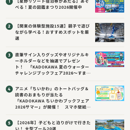
【星野リゾート宿泊券があたる】あそ
べる！夏の図鑑まつり2026開催中
【関東の体験型施設15選】親子で遊び
ながら学べる！おすすめスポットを厳
選
直筆サイン入りグッズやオリジナルキ
ーホルダーなどを抽選でプレゼン
ト！ 「KADOKAWA 夏のウォーター
チャレンジブックフェア2026～すまな
い先生と読書にチャレンジ！～」が開
催！
アニメ「ちいかわ」のトートバッグ＆
読書のおまもりが当たる
「KADOKAWA ちいかわブックフェア
2026サマー」が開催！ スマホ壁紙は
応募者全員にプレゼント！
【2026年】子どもと泊りがけで行きた
い！ 大型プール20選