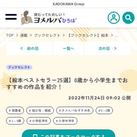
KADOKAWA Group
読むってたのしい！
新規会員登
メニューを開閉する
ヨメルバひろば
検
TOP
連載
ブックセレクト
【ブックセレクト】絵本
...
前の回
一覧へ
次の回
ブックセレクト
【絵本ベストセラー25選】0歳から小学生までお
すすめの作品を紹介！
2022年11月24日 09:02 公開
保護者
祖父母・親戚
ヨメルバおすすめ本
0～2歳
3～5歳
小学低学年
小学中学年
この記事をブックマークする