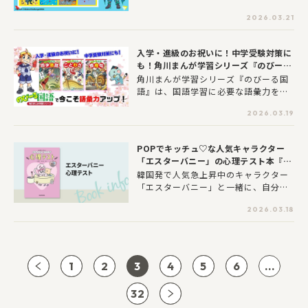
♪最新刊の情報やためし読み、編集部
2026.03.21
のおすすめなどをお届けしていくよ！
ぜひチェックしてね！
入学・進級のお祝いに！中学受験対策に
も！角川まんが学習シリーズ『のびーる
国語』爆笑学習まんがで今こそ語彙力ア
角川まんが学習シリーズ『のびーる国
ップ！
語』は、国語学習に必要な語彙力をま
んがで楽しく学べるシリーズです。新
2026.03.19
入学、新学期準備から、中学受験の基
礎固めにも役立つ本シリーズの特徴と
魅力を紹介します！
POPでキッチュ♡な人気キャラクター
「エスターバニー」の心理テスト本『エ
スターバニー 心理テスト』が発売！
韓国発で人気急上昇中のキャラクター
「エスターバニー」と一緒に、自分の
性格・恋・人間関係・将来のことまで
2026.03.18
楽しく診断できる心理テスト本が登
場！「自分自身を愛することの大切
さ」を教えてくれるエスターバニーの
魅力がたっぷり詰まった1冊です。
1
2
3
4
5
6
...
32