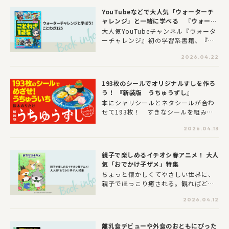
00万人を超える観客たちに愛され、笑
YouTubeなどで大人気「ウォーターチ
顔を届け続けたミナミバンドウイルカ
ャレンジ」と一緒に学べる 『ウォータ
の「オキちゃん」を主人公にしたノン
ーチャレンジと学ぼう! ことわざ125』
大人気YouTubeチャンネル『ウォータ
フィクション絵本です。オキちゃんは2
本日発売！
ーチャレンジ』初の学習系書籍、『ウ
025年に来館50周年を迎え、世界最長
ォーターチャレンジと学ぼう！ こと
飼育記録も更新しましたが、同年12月
2026.04.22
わざ125』が4月22日に発売！
に惜しくも亡くなってしまいました。
本書は、そんなオキちゃんの知られざ
る生涯と、オキちゃんを支えた人々の
193枚のシールでオリジナルすしを作ろ
愛にあふれた物語です。オキちゃんの
う！ 『新装版 うちゅうずし』
好物や得意技にはじまり、仲間のイル
本にシャリシールとネタシールが合わ
カたちとのエピソード、愛娘サミへの
せて193枚！ すきなシールを組み合
あたたかな眼差し、水族館スタッフ、
わせて、オリジナルのすしを作ろう。
そして観客たちとの関わりを描いてい
2026.04.13
どんな組み合わせでもOK！ 物語に合
ます。
わせた寿司をどんどん作っていくと、
最後にはきみだけの本ができあがる
親子で楽しめるイチオシ春アニメ！ 大人
ぞ。
気「おでかけ子ザメ」特集
ちょっと懐かしくてやさしい世界に、
親子でほっこり癒される。観ればどこ
かにおでかけしたくなる――。この春、そ
2026.04.12
んな素敵な作品といっしょに過ごして
みませんか？SNSを中心に話題とな
り、2025年8月に劇場版を公開した大
離乳食デビューや外食のおともにぴった