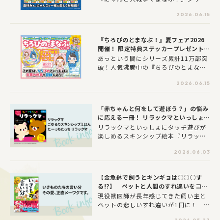
ズが、2026年6月24日（水）からフェ
2026.06.15
アを開催！フェア対象の書店様では、
特典が手に入ります！最寄りの対象書
店様にてぜひチェックしてみてくださ
『ちろぴのとまなぶ！』夏フェア2026
い。
開催！ 限定特典ステッカープレゼント
（配布書店様一覧あり）
あっという間にシリーズ累計11万部突
破！人気沸騰中の『ちろぴのとまな
ぶ！』シリーズが、2026年6月24日
2026.06.15
（水）からフェアを開催！フェア対象
の書店様では、特典が手に入ります！
最寄りの対象書店様にてぜひチェック
「赤ちゃんと何をして遊ぼう？」の悩み
してみてください。
に応える一冊！ リラックマといっしょに
楽しくスキンシップできる絵本が発売
リラックマといっしょにタッチ遊びが
楽しめるスキンシップ絵本『リラック
マ ごゆるりスキンシップえほん たーっ
2026.06.03
ちたっち リラックマ』を、2026年6月
3日（水）に発売しました。
【金魚鉢で飼うとキンギョは○○○す
る!?】 ペットと人間のすれ違いをコミ
カルに描いた書籍が発売
現役獣医師が長年感じてきた飼い主と
ペットの悲しいすれ違いが1冊に！
『いきものたちの言い分 その愛、正