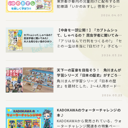
タート！ ～新小学１年生向け防犯啓発チ
東京都が都内の児童向けに配布する防
路で楽しく遊びながら、自然と様々な
ラシ・学習ドリル配布開始～
犯標語「いかのおすし」啓発チラシと
力を習得できる内容になっています。
学習ドリルに、角川つばさ文庫「四つ
2026.04.07
子ぐらし」が起用されました。東京都
全域の新小学１年生を対象に学校経由
で配布される防犯標語「いかのおす
【中身を一部公開！】『カブトムシっ
し」啓発チラシと、東京都が開催する
て、しゃべるの？ 昆虫学者に聞いてみ
児童向けの防犯イベントにおいて配布
た！ 大人も知らない虫のひみつ』が3月
「アリはなんで行列をつくるの?」「セ
される学習ドリルに、「四つ子ぐら
26日発売！ 読めば読むほど虫好きに！
ミの一生は本当に7日だけ？」子どもた
し」が起用されることとなりました。
ちから寄せられた昆虫への疑問に、昆
2026.03.26
虫学者の丸山宗利先生が全力回答！
『カブトムシって、しゃべるの？ 昆虫
学者に聞いてみた！ 大人も知らない虫
天下一の富豪を目指そう！ 角川まんが
のひみつ』が本日発売しました。 さ
学習シリーズ『日本の歴史』がすごろく
らに、じゅえき太郎先生のおもしろマ
になって登場
角川まんが学習シリーズ『日本の歴
ンガや、小松貴先生をはじめとする豪
史』を題材とした、2〜4人用ボードゲ
華メンバーによる生態写真もたっぷり
ームの角川まんが学習シリーズ『日本
掲載。読めば読むほど昆虫が好きにな
2026.03.23
の歴史すごろく 戦国時代編』が3月2
る一冊です。 全国の書店・ネット書店
3日（月）に発売！
での発売を記念し、中身を一部公開い
たします。
KADOKAWAのウォーターチャレンジの
本♪
KADOKAWAから発売されている、ウォ
ーターチャレンジ関連本の特集ページ