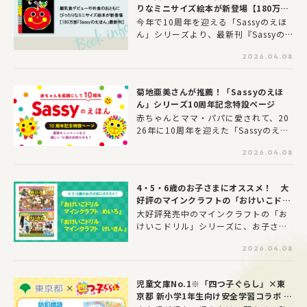
人気アニメ『おでかけ子ザメ』。4月1
りなミニサイズ絵本が新登場【180万部
2日より、待望の続編であるアニメ『お
「Sassyのえほん」最新刊】
今年で10周年を迎える「Sassyのえほ
でかけ子ザメ』シーズン2が放送・配信
ん」シリーズより、最新刊『Sassyの
開始！
あかちゃんえほん ぽけっと もぐも
2026.04.08
ぐ』が2026年4月8日（水）に発売！
さらに、本作品の発売を記念して、あ
かちゃんが喜ぶ「『もぐもぐ』うた動
菊地亜美さんが推薦！「Sassyのえほ
画」も新登場。絵本とうた動画で、あ
ん」シリーズ10周年記念特設ページ
かちゃんとのおでかけや食事の時間が
赤ちゃんとママ・パパに愛されて、20
楽しくなります！
26年に10周年を迎えた「Sassyのえほ
ん」シリーズ。みなさまに感謝をこめ
2026.04.08
て、10個のニュースをお届けします♪
4・5・6歳のお子さまにオススメ！ 大
好評のマインクラフトの「おけいこドリ
ル」シリーズから「めいろ」「けいさ
大好評発売中のマインクラフトの「お
ん」の2冊が新登場！
けいこドリル」シリーズに、お子さま
が楽しく取り組めて色々な力が身に付
2026.04.08
く2冊が加わりました。このドリルは、
小学校のすべての学習の基本となる、
運筆力・洞察力・思考力・条件対応力
児童文庫No.1※「四つ子ぐらし」×東
などを、バランスよく養うことができ
京都 新小学1年生向け安全学習コラボ ス
ます。マイクラ好きのお子さまが、迷