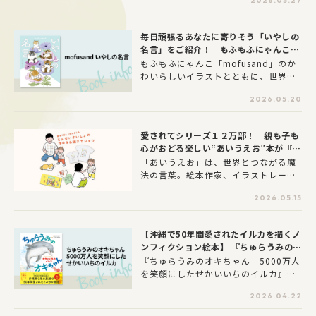
2026.05.27
直メーワクです。』が２０２６年５月
２７日に発売されました。
毎日頑張るあなたに寄りそう「いやしの
名言」をご紹介！ もふもふにゃんこ
「mofusand」と偉人の名言を味わえ
もふもふにゃんこ「mofusand」のか
る本が発売！
わいらしいイラストとともに、世界の
偉人の名言を味わえる本が発売となり
2026.05.20
ました。
愛されてシリーズ１２万部！ 親も子も
心がおどる楽しい“あいうえお”本が『か
るた』と『Tシャツ』になって登場！
「あいうえお」は、世界とつながる魔
法の言葉。絵本作家、イラストレータ
ーのおおのたろうが描く人気絵本、
2026.05.15
『じんせいさいしょのあいうえお』が
遊べるアイテムになって登場！勉強と
してではなく、笑い合ったり、くっつ
【沖縄で50年間愛されたイルカを描くノ
いたり。 親子の愛おしい時間の中に、
ンフィクション絵本】 『ちゅらうみのオ
ひらがながある。 そんな新しい学びの
キちゃん 5000万人を笑顔にしたせか
『ちゅらうみのオキちゃん 5000万人
カタチをご提案します。
いいちのイルカ』発売
を笑顔にしたせかいいちのイルカ』
は、沖縄美ら海水族館で1975年から5
2026.04.22
0年間にわたって、現役でイルカショー
での活躍を続け、日本中、世界中の50