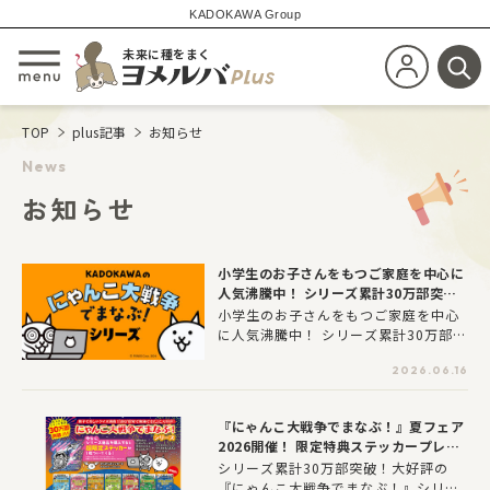
KADOKAWA Group
未来に種をまく
新規会員登
メニューを開閉する
検
TOP
plus記事
お知らせ
News
お知らせ
小学生のお子さんをもつご家庭を中心に
人気沸騰中！ シリーズ累計30万部突破
の「にゃんこ大戦争でまなぶ！」シリー
小学生のお子さんをもつご家庭を中心
ズ
に人気沸騰中！ シリーズ累計30万部突
破の「にゃんこ大戦争でまなぶ！」シ
2026.06.16
リーズ
『にゃんこ大戦争でまなぶ！』夏フェア
2026開催！ 限定特典ステッカープレゼ
ント（配布書店様一覧あり）
シリーズ累計30万部突破！大好評の
『にゃんこ大戦争でまなぶ！』シリー