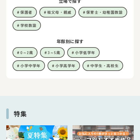
立場で探す
保護者
祖父母・親戚
保育士・幼稚園教諭
学校教諭
年齢別に探す
0～2歳
3～5歳
小学低学年
小学中学年
小学高学年
中学生・高校生
特集