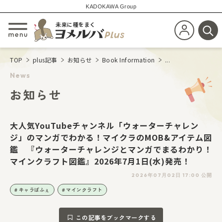
KADOKAWA Group
未来に種をまく
新規会員登
メニューを開閉する
検
TOP
plus記事
お知らせ
Book Information
...
News
お知らせ
大人気YouTubeチャンネル「ウォーターチャレン
ジ」のマンガでわかる！マイクラのMOB&アイテム図
鑑 『ウォーターチャレンジとマンガでまるわかり！
マインクラフト図鑑』2026年7月1日(水)発売！
2026年07月02日 17:00 公開
キャラぱふぇ
マインクラフト
この記事をブックマークする