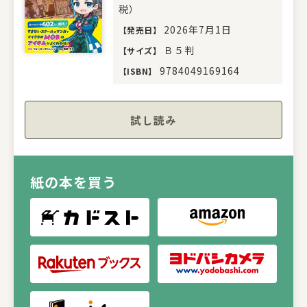
税）
2026年7月1日
【
発売日
】
Ｂ５判
【
サイズ
】
9784049169164
【
ISBN
】
試し読み
紙の本を買う