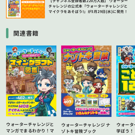
【チャンネル登録者数220万人超】 ウォーター
チャレンジの公式本『ウォーターチャレンジと
マイクラをあそぼう!』が5月29日(水)に発売！
関連書籍
ウォーターチャレンジと
ウォータ
ウォーターチャレンジ ナ
マンガでまるわかり！マ
学ぼう！
ゾトキ冒険ブック