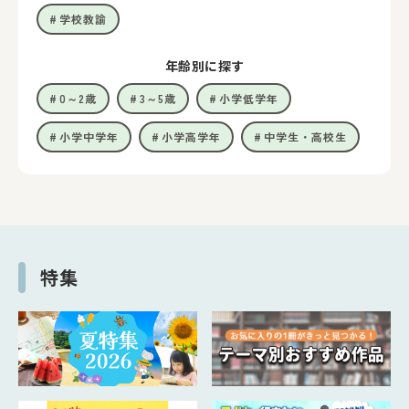
学校教諭
年齢別に探す
0～2歳
3～5歳
小学低学年
小学中学年
小学高学年
中学生・高校生
特集