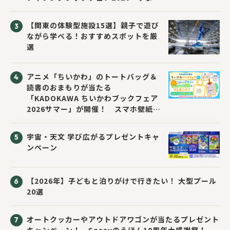
い先生と読書にチャレンジ！～」が開
催！
【関東の体験型施設15選】親子で遊び
ながら学べる！おすすめスポットを厳
選
アニメ「ちいかわ」のトートバッグ＆
読書のおまもりが当たる
「KADOKAWA ちいかわブックフェア
2026サマー」が開催！ スマホ壁紙は
応募者全員にプレゼント！
宇宙・天文 学び広がるプレゼントキャ
ンペーン
【2026年】子どもと泊りがけで行きたい！ 大型プール
20選
オートクッカーやアウトドアワゴンが当たるプレゼント
キャンペーン！ Sassyのえほん10周年大感謝祭！