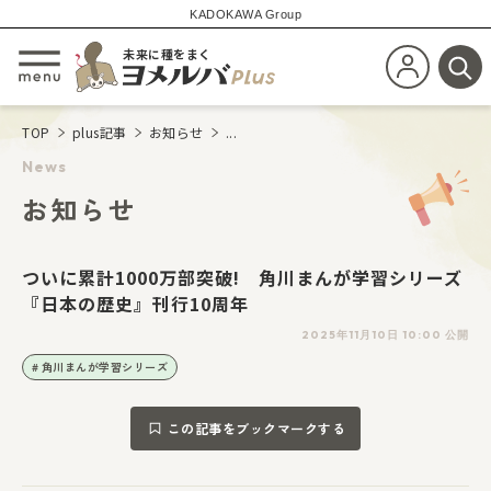
KADOKAWA Group
未来に種をまく
新規会員登
メニューを開閉する
検
TOP
plus記事
お知らせ
...
News
お知らせ
ついに累計1000万部突破! 角川まんが学習シリーズ
『日本の歴史』刊行10周年
2025年11月10日 10:00 公開
角川まんが学習シリーズ
この記事をブックマークする