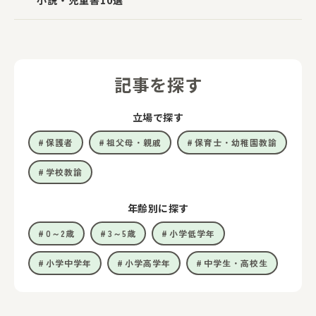
記事を探す
立場で探す
保護者
祖父母・親戚
保育士・幼稚園教諭
学校教諭
年齢別に探す
0～2歳
3～5歳
小学低学年
小学中学年
小学高学年
中学生・高校生