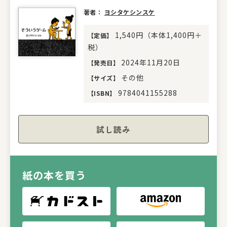
著者：
ヨシタケシンスケ
1,540円（本体1,400円＋
【
定価
】
税）
2024年11月20日
【
発売日
】
その他
【
サイズ
】
9784041155288
【
ISBN
】
試し読み
紙の本を買う