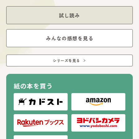
を追う。
なぜダイヤは小さくなったのか？ 犯人の目的は、いった
い？
試し読み
サッカク探偵団、結成の巻！
表紙・挿絵イラストは『りんごかもしれない』『メメンとモ
みんなの感想を見る
リ』のヨシタケシンスケ氏。
読んだ後には、「自分の目や脳は、本当に正しく見ているの
かな？」と、身の回りの世界が少しちがって見えます。
シリーズを見る
紙の本を買う