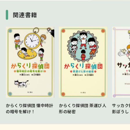
関連書籍
からくり探偵団 懐中時計
からくり探偵団 茶運び人
サッカク
の暗号を解け！
形の秘密
影ぼうし