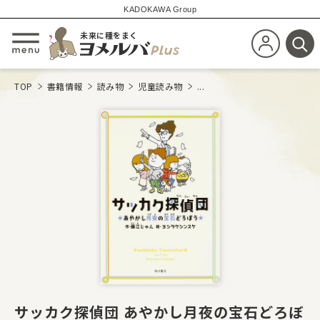
KADOKAWA Group
未来に種をまく
新規会員登
メニューを開閉する
検
TOP
書籍情報
読み物
児童読み物
...
サッカク探偵団 あやかし月夜の宝石どろぼ