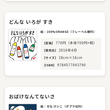
どんな いろが すき
絵：100%ORANGE（フレーベル館刊）
770円（本体700円+税）
【
定価
】
2016年4月
【
発売日
】
18cm×16cm
【
サイズ
】
9784577043790
【
ISBN
】
おばけなんてないさ
絵：せな けいこ（ポプラ社刊）