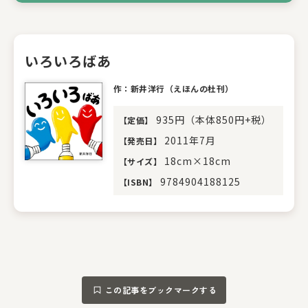
いろいろばあ
作：新井洋行（えほんの杜刊）
935円（本体850円+税）
【
定価
】
2011年7月
【
発売日
】
18cm×18cm
【
サイズ
】
9784904188125
【
ISBN
】
この記事をブックマークする