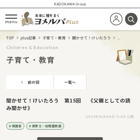
KADOKAWA Group
未来に種をまく
新規会員登
メニューを開閉する
検
TOP
plus記事
子育て・教育
聞かせて！けいたろう
...
Children & Education
子育て・教育
前の回
一覧へ
聞かせて！けいたろう 第15回 《父親としての読
み聞かせ》
2021年10月08日 11:00 公開
保護者
保育士・幼稚園教諭