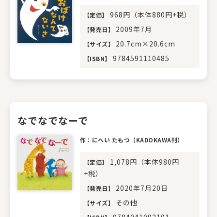
968円（本体880円+税）
【
定価
】
2009年7月
【
発売日
】
20.7cm×20.6cm
【
サイズ
】
9784591110485
【
ISBN
】
なでなでなーで
作：にへい たもつ（KADOKAWA刊）
1,078円（本体980円
【
定価
】
+税）
2020年7月20日
【
発売日
】
その他
【
サイズ
】
9784041092101